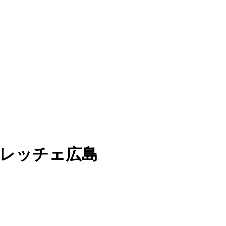
レッチェ広島