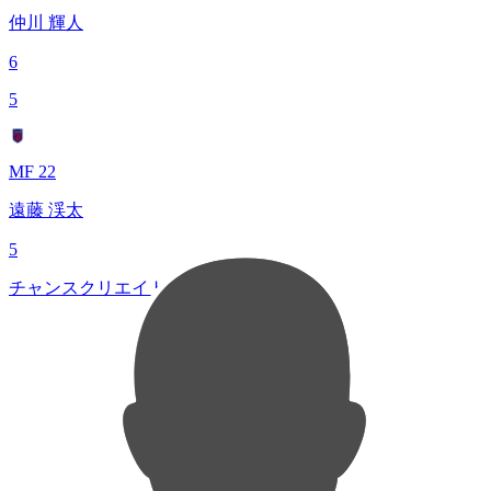
仲川 輝人
6
5
MF 22
遠藤 渓太
5
チャンスクリエイト総数