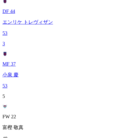
DF 44
エンリケ トレヴィザン
53
3
MF 37
小泉 慶
53
5
FW 22
富樫 敬真