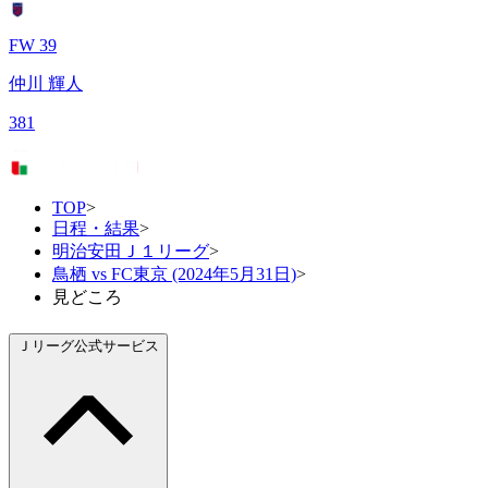
FW 39
仲川 輝人
381
TOP
>
日程・結果
>
明治安田Ｊ１リーグ
>
鳥栖 vs FC東京 (2024年5月31日)
>
見どころ
Ｊリーグ公式サービス