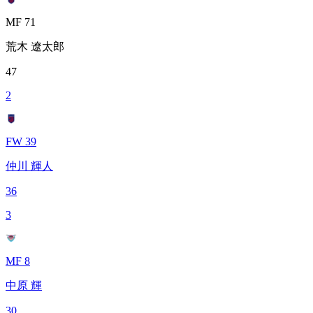
MF 71
荒木 遼太郎
47
2
FW 39
仲川 輝人
36
3
MF 8
中原 輝
30