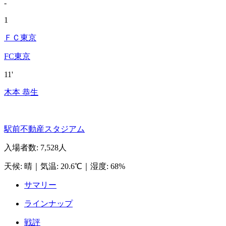
-
1
ＦＣ東京
FC東京
11'
木本 恭生
駅前不動産スタジアム
入場者数
:
7,528人
天候
:
晴
｜
気温
:
20.6℃
｜
湿度
:
68%
サマリー
ラインナップ
戦評