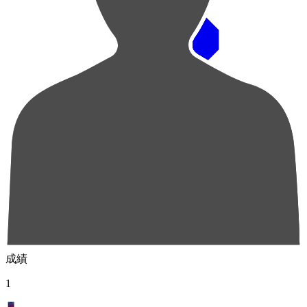
順位
選手名
成績
1