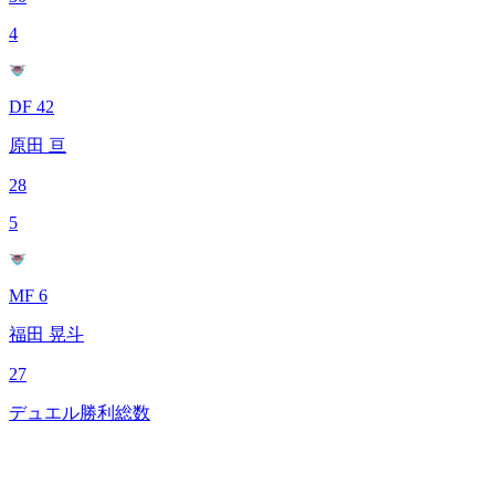
4
DF 42
原田 亘
28
5
MF 6
福田 晃斗
27
デュエル勝利総数