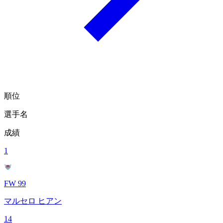
順位
選手名
成績
1
FW 99
マルセロ ヒアン
14