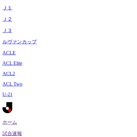
Ｊ１
Ｊ２
Ｊ３
ルヴァンカップ
ACLE
ACL Elite
ACL2
ACL Two
U-21
ホーム
試合速報