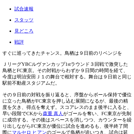
試合速報
スタッツ
見どころ
戦評
すぐに巡ってきたチャンス。鳥栖は９日前のリベンジを
ＪリーグYBCルヴァンカップ1stラウンド３回戦で激突した
鳥栖とFC東京。その対戦からわずか９日間の時間を経て、
今度は明治安田Ｊ１の舞台で相対する。舞台は９日前と同じ
駅前不動産スタジアムだ。
その９日前の対戦を振り返ると、序盤からボール保持で優位
に立った鳥栖がFC東京を押し込む展開になるが、最後の精
度を欠き、得点を奪えず。スコアレスのまま後半に入ると、
早い段階でCKから
森重 真人
がゴールを奪い、FC東京が先制
に成功する。その後はスペースを消しつつ、カウンターを繰
り出しながらFC東京が優位に試合を進めるも、後半終了間
際に
マルセロ ヒアン
のゴールで鳥栖が追いつき、試合は延