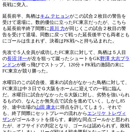
長戦に突入。
延長前半、鳥栖は
キム テヒョン
がこの試合２枚目の警告を
受けて退場に。数的優位に立ったFC東京だったが、こちら
も延長前半終了間際に
原川 力
が同じくこの試合２枚目の警
告を受けて退場。同数に戻って戦った延長後半でも両者とも
にゴールは生まれず、決着はPK戦へと持ち込まれた。
先攻で５人全員が成功したFC東京に対して、鳥栖は５人目
の
長沼 洋一
が左を狙って蹴ったシュートをGK
野澤 大志ブラ
ンドン
が横っ飛びでストップ。120分＋PK戦の激闘の末に
FC東京が競り勝った。
水曜日のこの試合後、週末の試合がなかった鳥栖に対して、
FC東京は中３日でＧ大阪をホームに迎えての一戦に臨ん
だ。水曜日に試合がなかったＧ大阪に対し、劣勢を強いられ
るものの、なんとか無失点で試合を進めていく。しかし85
分、途中出場の
山田 康太
に得点を許してしまう。それで
も、終了間際にセットプレーの流れから
エンリケ トレヴィ
ザン
がゴールネットを揺らす。劇的な同点ゴールかと思われ
たが、オフサイドの判定となり、ゴールは認められず。敗戦
となってしまい、リーグ戦は４戦未勝利となってしまった。