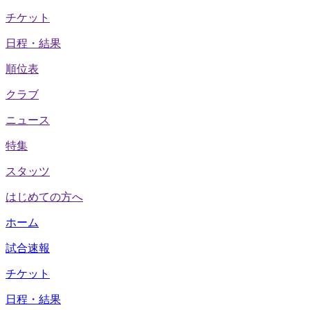
チケット
日程・結果
順位表
クラブ
ニュース
特集
スタッツ
はじめての方へ
ホーム
試合速報
チケット
日程・結果