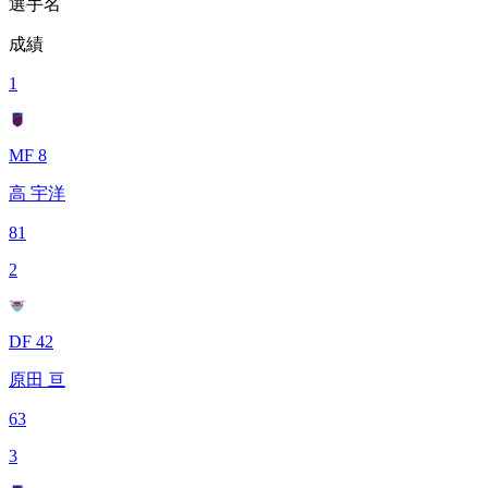
選手名
成績
1
MF 8
高 宇洋
81
2
DF 42
原田 亘
63
3