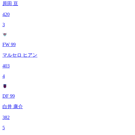
原田 亘
420
3
FW 99
マルセロ ヒアン
403
4
DF 99
白井 康介
382
5