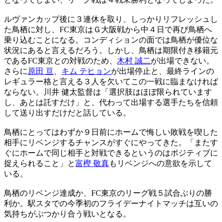
ルヴァンカップ後に３連休を取り、しっかりリフレッシュし
た鳥栖に対し、FC東京はＧ大阪戦から中４日で再び鳥栖へ
乗り込むことになる。コンディションの面では鳥栖が優位な
状況にあると言えるだろう。しかし、鳥栖は期限付き移籍元
であるFC東京との対戦のため、
木村 誠二
が出場できない。
さらに
原田 亘
、
キム テヒョン
が出場停止と、最終ラインの
レギュラー格と言える３人を欠いてこの一戦に臨まなければ
ならない。川井 健太監督は「選択肢はほぼ限られています
し、あとは託すだけ」と、代わって出場する選手たちを信頼
して送り出すだけだと話している。
鳥栖にとってはわずか９日前にホームで悔しい敗戦を喫した
相手にリベンジするチャンスがすぐにやってきた。「またす
ぐにホームで同じ相手と対戦できるというのはポジティブに
捉えられること」と
富樫 敬真
もリベンジへの意欲を示して
いる。
鳥栖のリベンジ達成か、FC東京のリーグ戦５試合ぶりの勝
利か。駅スタでの今季初のフライデーナイトマッチは互いの
気持ちがぶつかり合う戦いとなる。