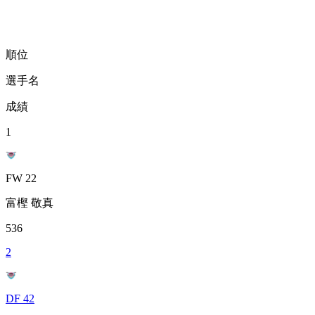
順位
選手名
成績
1
FW 22
富樫 敬真
536
2
DF 42