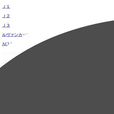
Ｊ１
Ｊ２
Ｊ３
ルヴァンカップ
ACLE
ACL Elite
ACL2
ACL Two
U-21
ホーム
試合速報