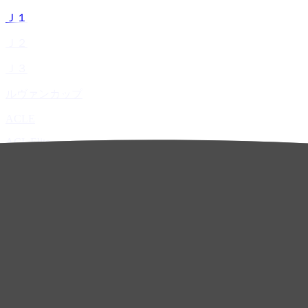
Ｊ１
Ｊ２
Ｊ３
ルヴァンカップ
ACLE
ACL Elite
ACL2
ACL Two
U-21
ホーム
試合速報