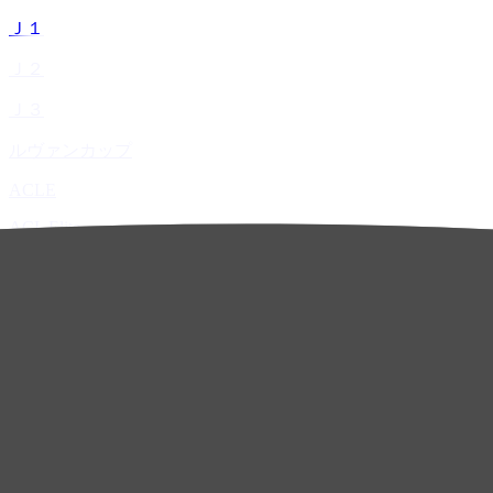
Ｊ１
Ｊ２
Ｊ３
ルヴァンカップ
ACLE
ACL Elite
ACL2
ACL Two
U-21
ホーム
試合速報