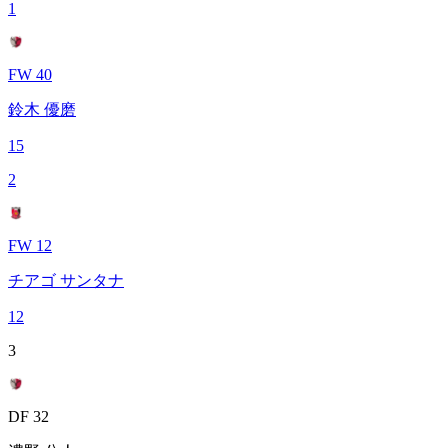
1
FW 40
鈴木 優磨
15
2
FW 12
チアゴ サンタナ
12
3
DF 32