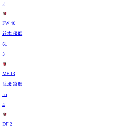
2
FW 40
鈴木 優磨
61
3
MF 13
渡邊 凌磨
55
4
DF 2