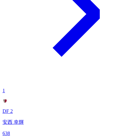
1
DF 2
安西 幸輝
638