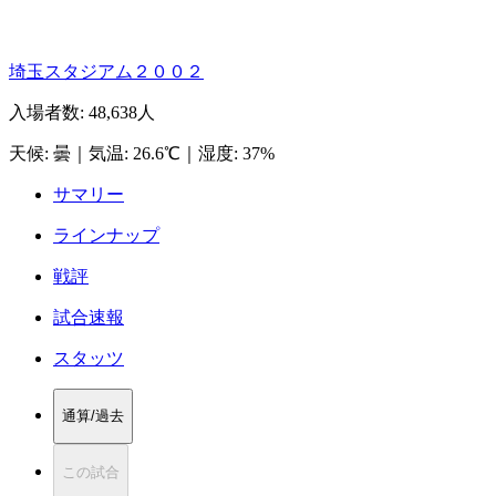
埼玉スタジアム２００２
入場者数
:
48,638人
天候
:
曇
｜
気温
:
26.6℃
｜
湿度
:
37%
サマリー
ラインナップ
戦評
試合速報
スタッツ
通算/過去
この試合