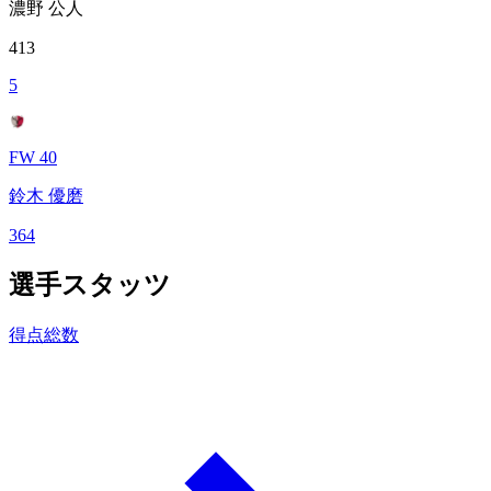
濃野 公人
413
5
FW 40
鈴木 優磨
364
選手スタッツ
得点総数