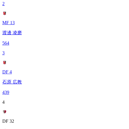
2
MF 13
渡邊 凌磨
564
3
DF 4
石原 広教
439
4
DF 32