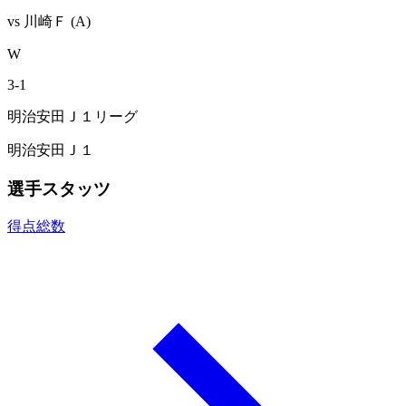
vs
川崎Ｆ
(A)
W
3
-
1
明治安田Ｊ１リーグ
明治安田Ｊ１
選手スタッツ
得点総数