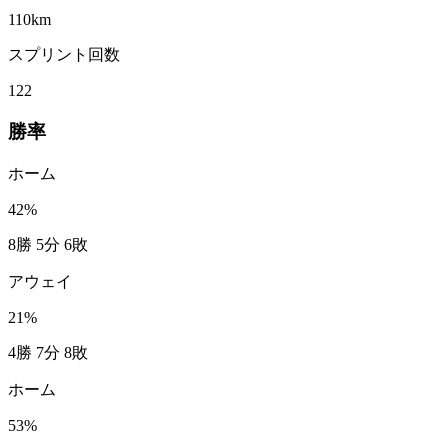
110
km
スプリント回数
122
勝率
ホーム
42
%
8勝 5分 6敗
アウェイ
21
%
4勝 7分 8敗
ホーム
53
%