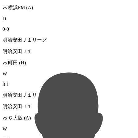
vs
横浜FM
(A)
D
0
-
0
明治安田Ｊ１リーグ
明治安田Ｊ１
vs
町田
(H)
W
3
-
1
明治安田Ｊ１リーグ
明治安田Ｊ１
vs
Ｃ大阪
(A)
W