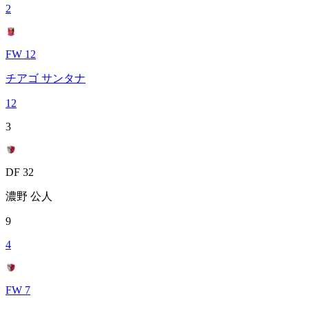
2
FW 12
チアゴ サンタナ
12
3
DF 32
濃野 公人
9
4
FW 7