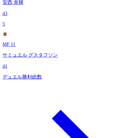
安西 幸輝
43
5
MF 11
サミュエル グスタフソン
41
デュエル勝利総数