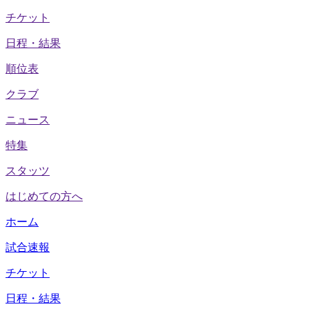
チケット
日程・結果
順位表
クラブ
ニュース
特集
スタッツ
はじめての方へ
ホーム
試合速報
チケット
日程・結果