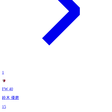
1
FW 40
鈴木 優磨
15