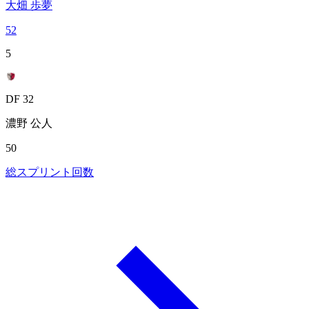
大畑 歩夢
52
5
DF 32
濃野 公人
50
総スプリント回数