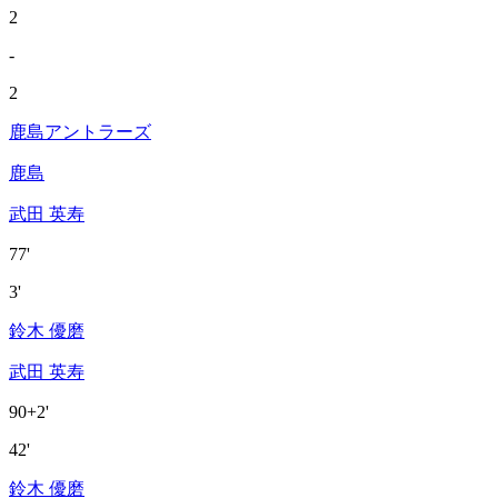
2
-
2
鹿島アントラーズ
鹿島
武田 英寿
77'
3'
鈴木 優磨
武田 英寿
90+2'
42'
鈴木 優磨