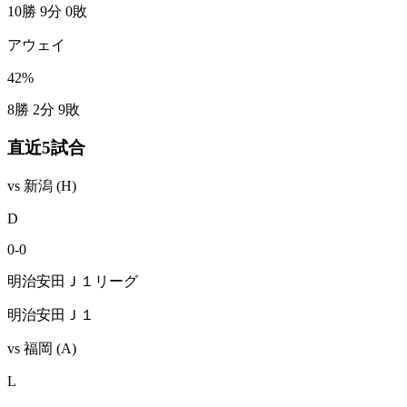
10勝 9分 0敗
アウェイ
42
%
8勝 2分 9敗
直近5試合
vs
新潟
(H)
D
0
-
0
明治安田Ｊ１リーグ
明治安田Ｊ１
vs
福岡
(A)
L