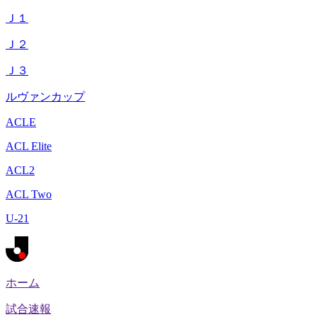
Ｊ１
Ｊ２
Ｊ３
ルヴァンカップ
ACLE
ACL Elite
ACL2
ACL Two
U-21
ホーム
試合速報