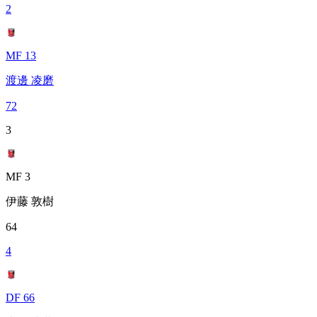
2
MF 13
渡邊 凌磨
72
3
MF 3
伊藤 敦樹
64
4
DF 66