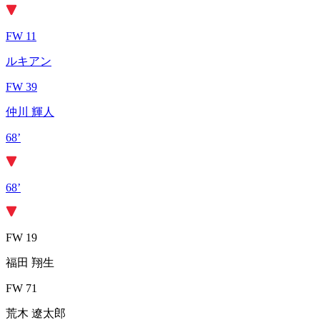
FW 11
ルキアン
FW 39
仲川 輝人
68’
68’
FW 19
福田 翔生
FW 71
荒木 遼太郎