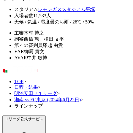
スタジアム
レモンガススタジアム平塚
入場者数
11,533人
天候 / 気温 / 湿度
曇のち雨 / 26℃ / 50%
主審
木村 博之
副審
西橋 勲、植田 文平
第４の審判員
塚越 由貴
VAR
御厨 貴文
AVAR
中井 敏博
TOP
>
日程・結果
>
明治安田Ｊ１リーグ
>
湘南 vs FC東京 (2024年6月22日)
>
ラインナップ
Ｊリーグ公式サービス