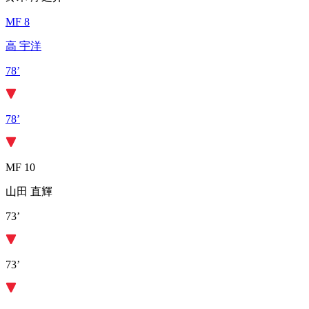
MF 8
高 宇洋
78’
78’
MF 10
山田 直輝
73’
73’