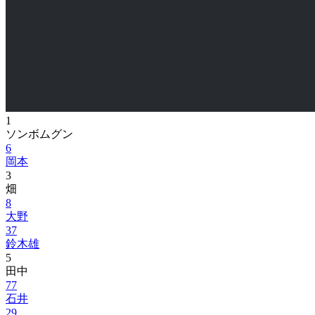
1
ソンボムグン
6
岡本
3
畑
8
大野
37
鈴木雄
5
田中
77
石井
29