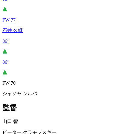
FW 77
石井 久継
86’
86’
FW 70
ジャジャ シルバ
監督
山口 智
ピーター クラモフスキー