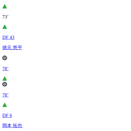
73’
DF 43
徳元 悠平
78’
78’
DF 6
岡本 拓也