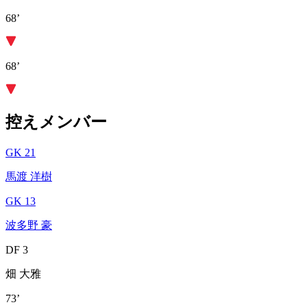
68’
68’
控えメンバー
GK 21
馬渡 洋樹
GK 13
波多野 豪
DF 3
畑 大雅
73’