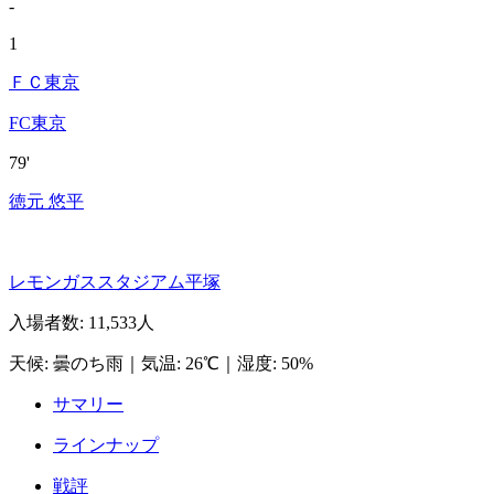
-
1
ＦＣ東京
FC東京
79'
徳元 悠平
レモンガススタジアム平塚
入場者数
:
11,533人
天候
:
曇のち雨
｜
気温
:
26℃
｜
湿度
:
50%
サマリー
ラインナップ
戦評