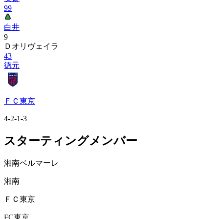
99
白井
9
Ｄオリヴェイラ
43
徳元
ＦＣ東京
4-2-1-3
スターティングメンバー
湘南ベルマーレ
湘南
ＦＣ東京
FC東京