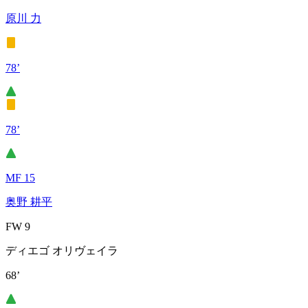
原川 力
78’
78’
MF 15
奥野 耕平
FW 9
ディエゴ オリヴェイラ
68’