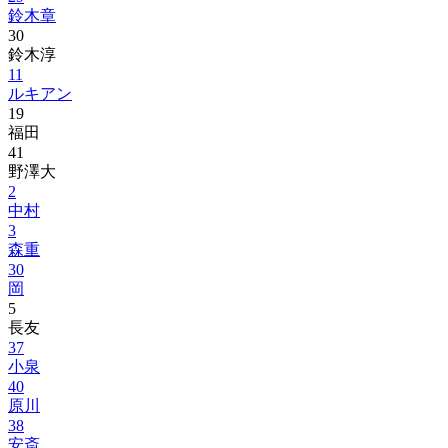
鈴木章
30
鈴木淳
11
ルキアン
19
福田
41
野澤大
2
中村
3
森重
30
岡
5
長友
37
小泉
40
原川
38
安斎