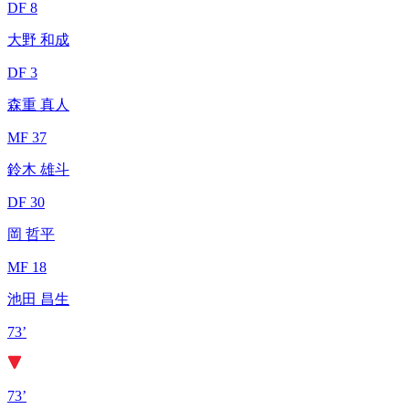
DF 8
大野 和成
DF 3
森重 真人
MF 37
鈴木 雄斗
DF 30
岡 哲平
MF 18
池田 昌生
73’
73’