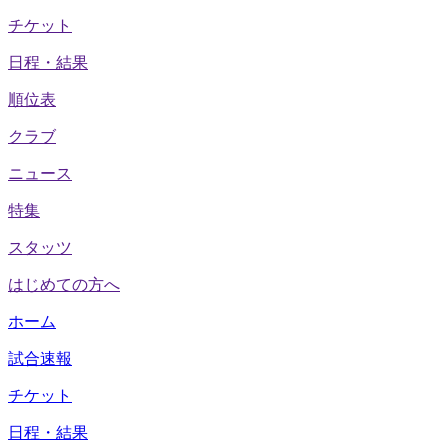
チケット
日程・結果
順位表
クラブ
ニュース
特集
スタッツ
はじめての方へ
ホーム
試合速報
チケット
日程・結果