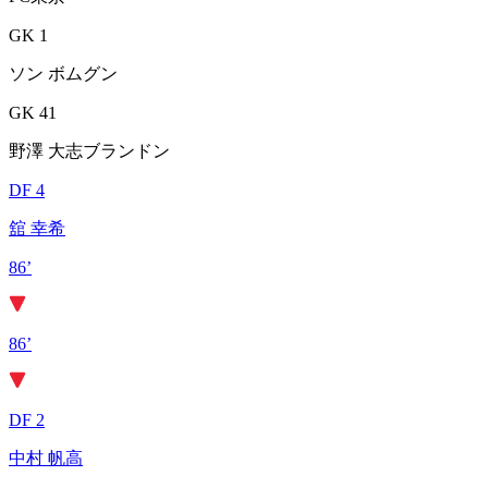
GK 1
ソン ボムグン
GK 41
野澤 大志ブランドン
DF 4
舘 幸希
86’
86’
DF 2
中村 帆高