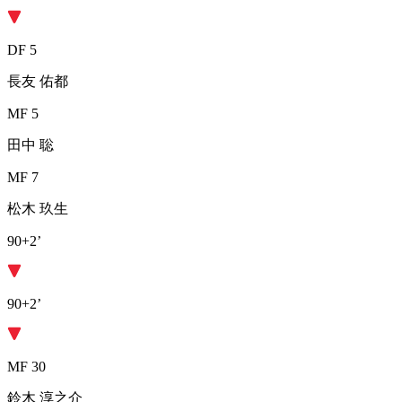
DF 5
長友 佑都
MF 5
田中 聡
MF 7
松木 玖生
90+2’
90+2’
MF 30
鈴木 淳之介