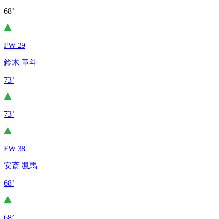
68’
FW 29
鈴木 章斗
73’
73’
FW 38
安斎 颯馬
68’
68’