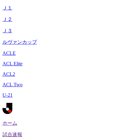
Ｊ１
Ｊ２
Ｊ３
ルヴァンカップ
ACLE
ACL Elite
ACL2
ACL Two
U-21
ホーム
試合速報