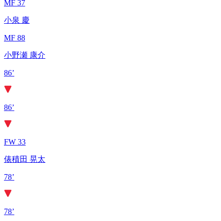
MF 37
小泉 慶
MF 88
小野瀬 康介
86’
86’
FW 33
俵積田 晃太
78’
78’