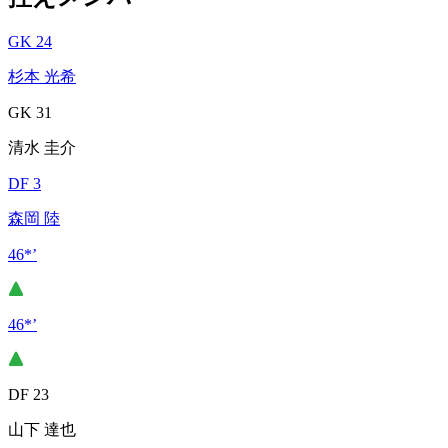
GK 24
杉本 光希
GK 31
清水 圭介
DF 3
森岡 陸
46*’
46*’
DF 23
山下 達也