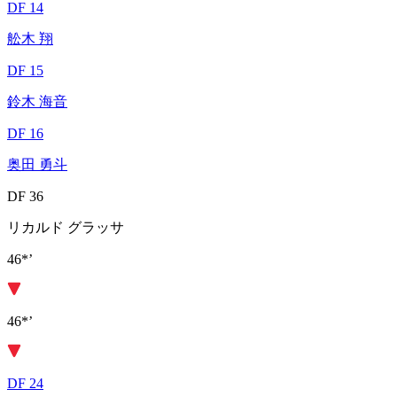
DF 14
舩木 翔
DF 15
鈴木 海音
DF 16
奥田 勇斗
DF 36
リカルド グラッサ
46*’
46*’
DF 24