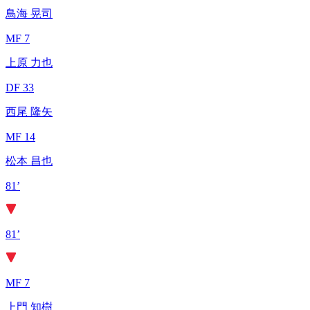
鳥海 晃司
MF 7
上原 力也
DF 33
西尾 隆矢
MF 14
松本 昌也
81’
81’
MF 7
上門 知樹