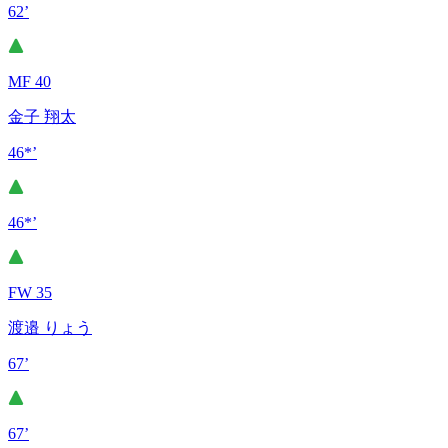
62’
MF 40
金子 翔太
46*’
46*’
FW 35
渡邉 りょう
67’
67’