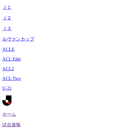
Ｊ１
Ｊ２
Ｊ３
ルヴァンカップ
ACLE
ACL Elite
ACL2
ACL Two
U-21
ホーム
試合速報