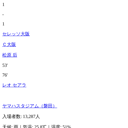
1
-
1
セレッソ大阪
Ｃ大阪
松原 后
53'
76'
レオ セアラ
ヤマハスタジアム（磐田）
入場者数
:
13,287人
天候
:
雨
｜
気温
:
25.8℃
｜
湿度
:
51%