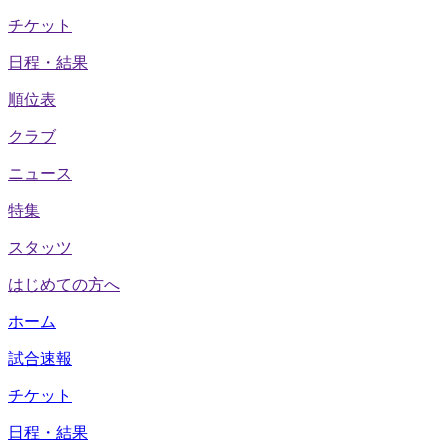
チケット
日程・結果
順位表
クラブ
ニュース
特集
スタッツ
はじめての方へ
ホーム
試合速報
チケット
日程・結果