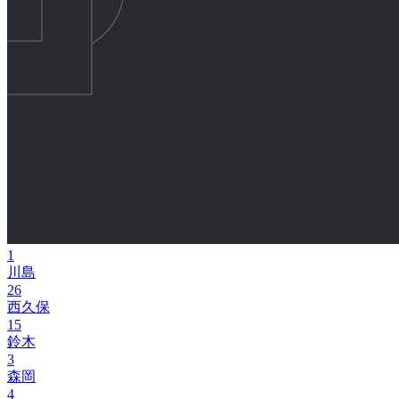
1
川島
26
西久保
15
鈴木
3
森岡
4