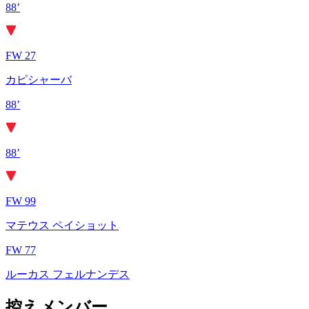
88’
FW 27
カピシャーバ
88’
88’
FW 99
マテウス ペイショット
FW 77
ルーカス フェルナンデス
控えメンバー