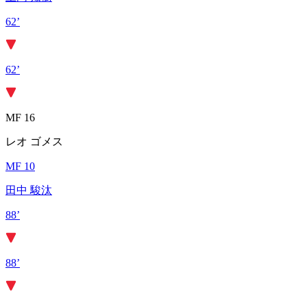
62’
62’
MF 16
レオ ゴメス
MF 10
田中 駿汰
88’
88’