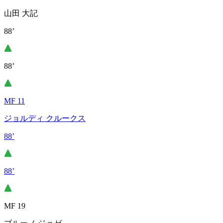
山田 大記
88’
88’
MF 11
ジョルディ クルークス
88’
88’
MF 19