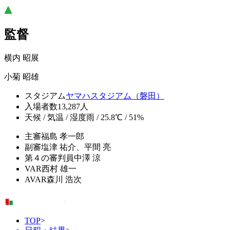
監督
横内 昭展
小菊 昭雄
スタジアム
ヤマハスタジアム（磐田）
入場者数
13,287人
天候 / 気温 / 湿度
雨 / 25.8℃ / 51%
主審
福島 孝一郎
副審
塩津 祐介、平間 亮
第４の審判員
中澤 涼
VAR
西村 雄一
AVAR
森川 浩次
TOP
>