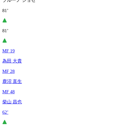
ブルーノ ジョゼ
81’
81’
MF 19
為田 大貴
MF 28
鹿沼 直生
MF 48
柴山 昌也
62’