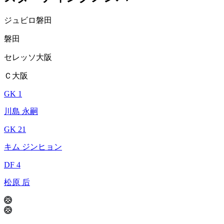
ジュビロ磐田
磐田
セレッソ大阪
Ｃ大阪
GK 1
川島 永嗣
GK 21
キム ジンヒョン
DF 4
松原 后