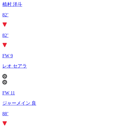
植村 洋斗
82’
82’
FW 9
レオ セアラ
FW 11
ジャーメイン 良
88’