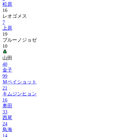
松原
16
レオゴメス
7
上原
19
ブルーノジョゼ
10
山田
40
金子
99
Ｍペイショット
21
キムジンヒョン
16
奥田
33
西尾
24
鳥海
14