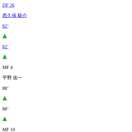
DF 26
西久保 駿介
82’
82’
MF 4
平野 佑一
88’
88’
MF 10