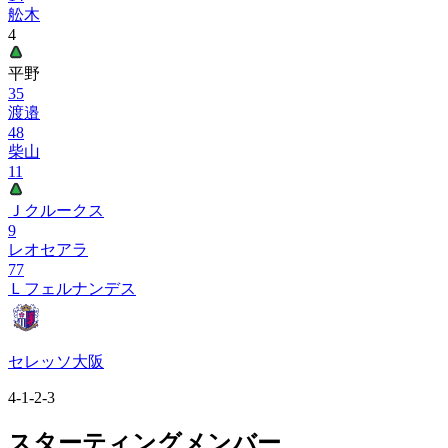
舩木
4
平野
35
渡邉
48
柴山
11
Ｊクルークス
9
レオセアラ
77
Ｌフェルナンデス
セレッソ大阪
4-1-2-3
スターティングメンバー