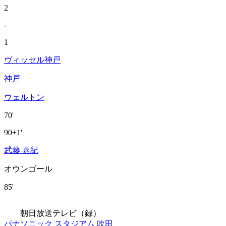
2
-
1
ヴィッセル神戸
神戸
ウェルトン
70'
90+1'
武藤 嘉紀
オウンゴール
85'
朝日放送テレビ（録）
パナソニック スタジアム 吹田