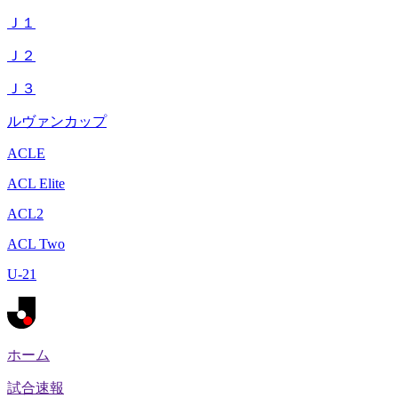
Ｊ１
Ｊ２
Ｊ３
ルヴァンカップ
ACLE
ACL Elite
ACL2
ACL Two
U-21
ホーム
試合速報