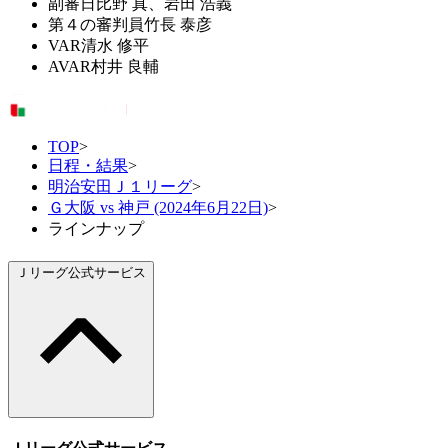
副審
日比野 真、岩田 浩義
第４の審判員
竹長 泰彦
VAR
清水 修平
AVAR
村井 良輔
TOP
>
日程・結果
>
明治安田Ｊ１リーグ
>
Ｇ大阪 vs 神戸 (2024年6月22日)
>
ラインナップ
Ｊリーグ公式サービス