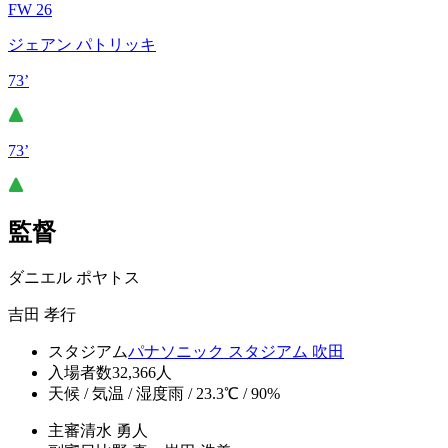
FW 26
ジェアン パトリッキ
73’
73’
監督
ダニエル ポヤトス
吉田 孝行
スタジアム
パナソニック スタジアム 吹田
入場者数
32,366人
天候 / 気温 / 湿度
雨 / 23.3℃ / 90%
主審
清水 勇人