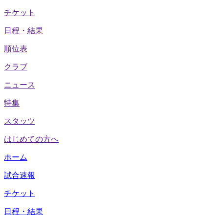
チケット
日程・結果
順位表
クラブ
ニュース
特集
スタッツ
はじめての方へ
ホーム
試合速報
チケット
日程・結果