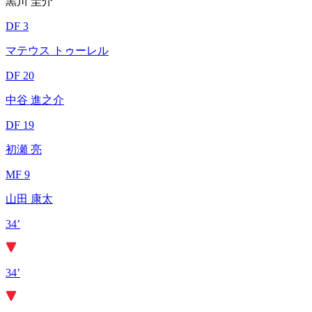
黒川 圭介
DF 3
マテウス トゥーレル
DF 20
中谷 進之介
DF 19
初瀬 亮
MF 9
山田 康太
34’
34’