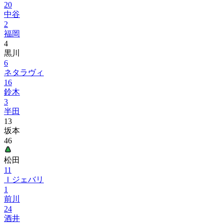
20
中谷
2
福岡
4
黒川
6
ネタラヴィ
16
鈴木
3
半田
13
坂本
46
松田
11
Ｉジェバリ
1
前川
24
酒井