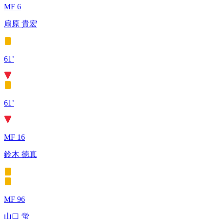
MF 6
扇原 貴宏
61’
61’
MF 16
鈴木 徳真
MF 96
山口 蛍