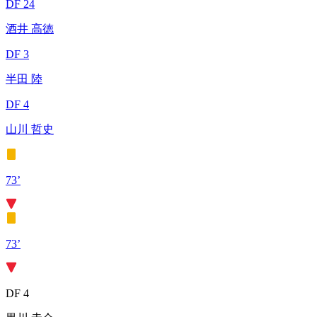
DF 24
酒井 高徳
DF 3
半田 陸
DF 4
山川 哲史
73’
73’
DF 4