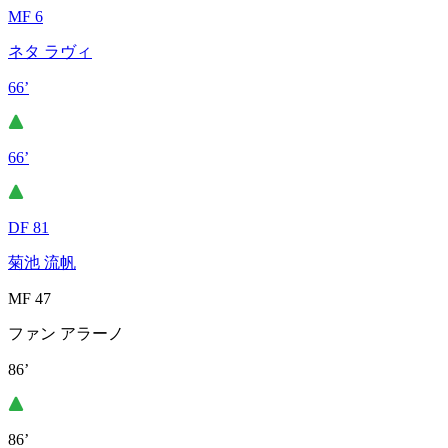
MF 6
ネタ ラヴィ
66’
66’
DF 81
菊池 流帆
MF 47
ファン アラーノ
86’
86’