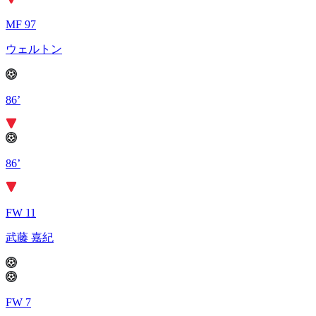
MF 97
ウェルトン
86’
86’
FW 11
武藤 嘉紀
FW 7