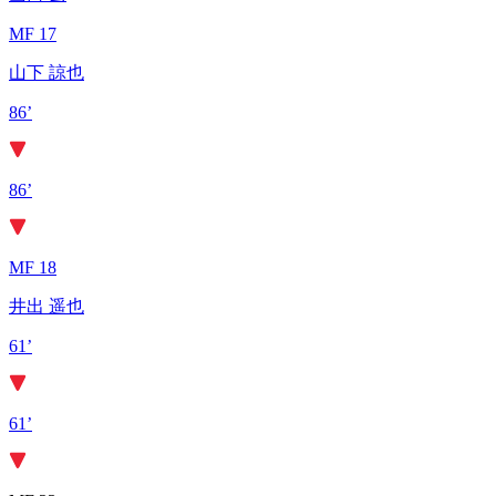
MF 17
山下 諒也
86’
86’
MF 18
井出 遥也
61’
61’