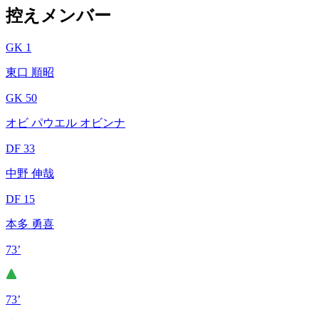
控えメンバー
GK 1
東口 順昭
GK 50
オビ パウエル オビンナ
DF 33
中野 伸哉
DF 15
本多 勇喜
73’
73’