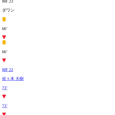
MF 23
ダワン
66’
66’
MF 22
佐々木 大樹
73’
73’