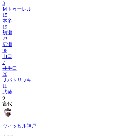
3
Ｍトゥーレル
15
本多
19
初瀬
23
広瀬
96
山口
7
井手口
26
Ｊパトリッキ
11
武藤
9
宮代
ヴィッセル神戸