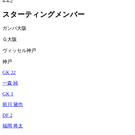
4-4-2
スターティングメンバー
ガンバ大阪
Ｇ大阪
ヴィッセル神戸
神戸
GK 22
一森 純
GK 1
前川 黛也
DF 2
福岡 将太