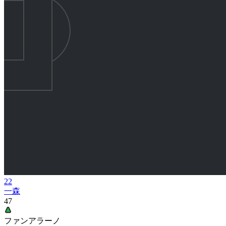
22
一森
47
ファンアラーノ