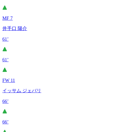
MF 7
井手口 陽介
61’
61’
FW 11
イッサム ジェバリ
66’
66’