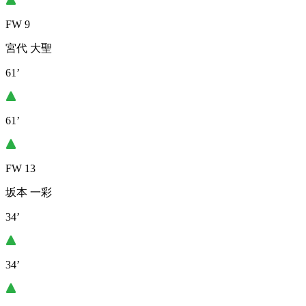
FW 9
宮代 大聖
61’
61’
FW 13
坂本 一彩
34’
34’