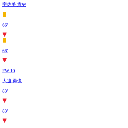
宇佐美 貴史
66’
66’
FW 10
大迫 勇也
83’
83’