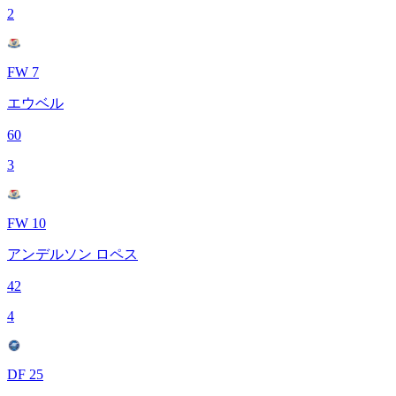
2
FW 7
エウベル
60
3
FW 10
アンデルソン ロペス
42
4
DF 25