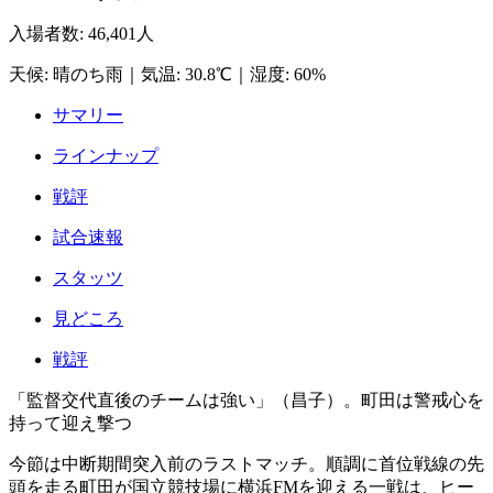
入場者数
:
46,401人
天候
:
晴のち雨
｜
気温
:
30.8℃
｜
湿度
:
60%
サマリー
ラインナップ
戦評
試合速報
スタッツ
見どころ
戦評
「監督交代直後のチームは強い」（昌子）。町田は警戒心を
持って迎え撃つ
今節は中断期間突入前のラストマッチ。順調に首位戦線の先
頭を走る町田が国立競技場に横浜FMを迎える一戦は、ヒー