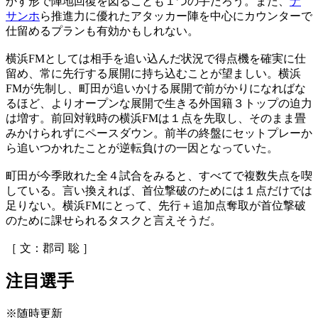
かす形で陣地回復を図ることも１つの手だろう。また、
ナ
サンホ
ら推進力に優れたアタッカー陣を中心にカウンターで
仕留めるプランも有効かもしれない。
横浜FMとしては相手を追い込んだ状況で得点機を確実に仕
留め、常に先行する展開に持ち込むことが望ましい。横浜
FMが先制し、町田が追いかける展開で前がかりになればな
るほど、よりオープンな展開で生きる外国籍３トップの迫力
は増す。前回対戦時の横浜FMは１点を先取し、そのまま畳
みかけられずにペースダウン。前半の終盤にセットプレーか
ら追いつかれたことが逆転負けの一因となっていた。
町田が今季敗れた全４試合をみると、すべてで複数失点を喫
している。言い換えれば、首位撃破のためには１点だけでは
足りない。横浜FMにとって、先行＋追加点奪取が首位撃破
のために課せられるタスクと言えそうだ。
［ 文：郡司 聡 ］
注目選手
※随時更新