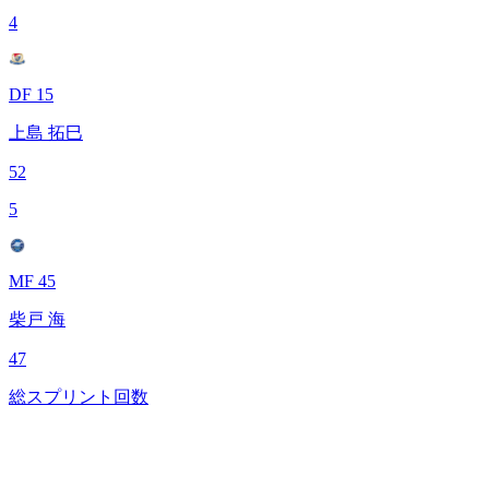
4
DF 15
上島 拓巳
52
5
MF 45
柴戸 海
47
総スプリント回数