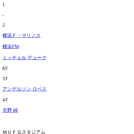
1
-
2
横浜Ｆ・マリノス
横浜FM
ミッチェル デューク
85'
33'
アンデルソン ロペス
43'
天野 純
ＭＵＦＧスタジアム