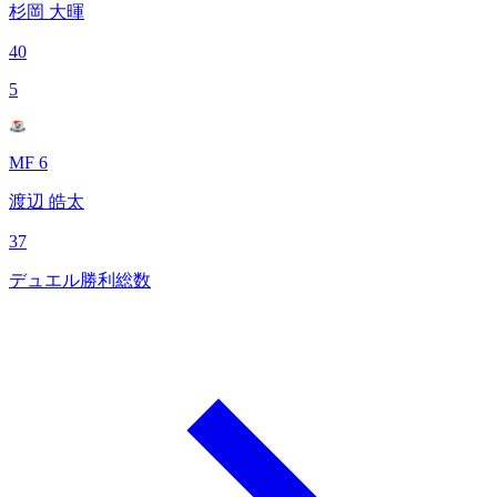
杉岡 大暉
40
5
MF 6
渡辺 皓太
37
デュエル勝利総数