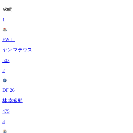
成績
1
FW 11
ヤン マテウス
503
2
DF 26
林 幸多郎
475
3