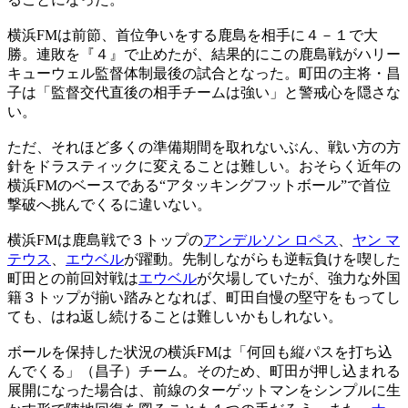
横浜FMは前節、首位争いをする鹿島を相手に４－１で大
勝。連敗を『４』で止めたが、結果的にこの鹿島戦がハリー
キューウェル監督体制最後の試合となった。町田の主将・昌
子は「監督交代直後の相手チームは強い」と警戒心を隠さな
い。
ただ、それほど多くの準備期間を取れないぶん、戦い方の方
針をドラスティックに変えることは難しい。おそらく近年の
横浜FMのベースである“アタッキングフットボール”で首位
撃破へ挑んでくるに違いない。
横浜FMは鹿島戦で３トップの
アンデルソン ロペス
、
ヤン マ
テウス
、
エウベル
が躍動。先制しながらも逆転負けを喫した
町田との前回対戦は
エウベル
が欠場していたが、強力な外国
籍３トップが揃い踏みとなれば、町田自慢の堅守をもってし
ても、はね返し続けることは難しいかもしれない。
ボールを保持した状況の横浜FMは「何回も縦パスを打ち込
んでくる」（昌子）チーム。そのため、町田が押し込まれる
展開になった場合は、前線のターゲットマンをシンプルに生