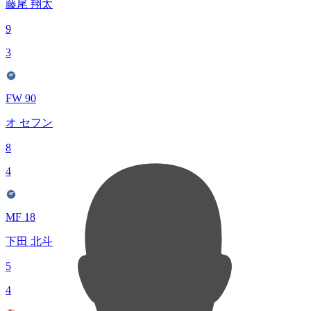
藤尾 翔太
9
3
FW 90
オ セフン
8
4
MF 18
下田 北斗
5
4