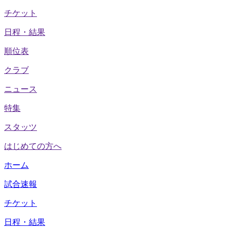
チケット
日程・結果
順位表
クラブ
ニュース
特集
スタッツ
はじめての方へ
ホーム
試合速報
チケット
日程・結果