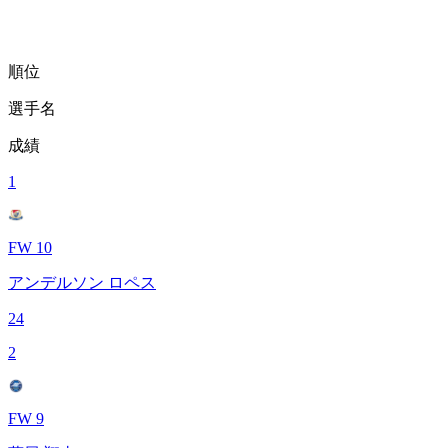
順位
選手名
成績
1
FW 10
アンデルソン ロペス
24
2
FW 9