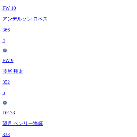
FW 10
アンデルソン ロペス
366
4
FW 9
藤尾 翔太
352
5
DF 33
望月 ヘンリー海輝
333