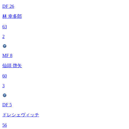
DF 26
林 幸多郎
63
2
MF 8
仙頭 啓矢
60
3
DF 5
ドレシェヴィッチ
56