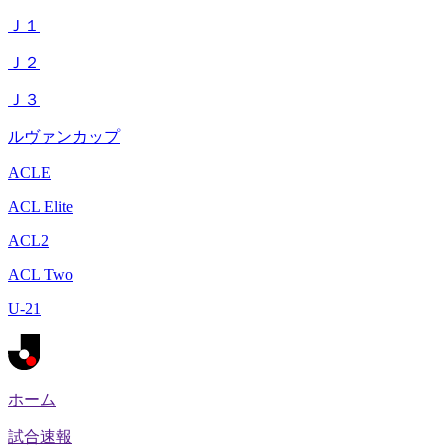
Ｊ１
Ｊ２
Ｊ３
ルヴァンカップ
ACLE
ACL Elite
ACL2
ACL Two
U-21
ホーム
試合速報