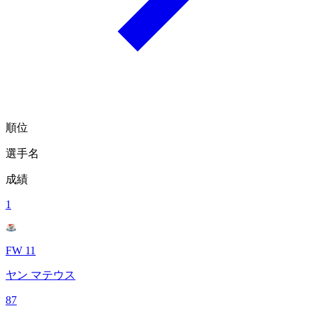
順位
選手名
成績
1
FW 11
ヤン マテウス
87