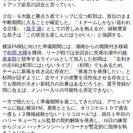
トアップ必至の試合と言っていい。
２位・Ｇ大阪と勝点５差でトップに立つ町田は、首位のまま
中断期間に入ることが確定した。「１チームしかない追われ
る立場」（
昌子 源
）としての苦しみを抱えるが、経験豊富
な昌子は「この状況を楽しんだほうがいい」と強調する。
横浜FM戦に向けた準備期間には、湘南からの期限付き移籍
で
杉岡 大暉
を獲得。リーグ戦では全試合に先発出場中の
林
幸多郎
と競争するライバルとして加入した杉岡は、「左利き
の左SBは町田にはいないタイプ」（杉岡）でもあるため、
チームに新風を吹き込む存在だ。「推進力を発揮したい」と
杉岡が話すように、左サイドの攻撃を活性化させる存在とし
ても期待が大きい新戦力の出番はあるだろうか。選手登録が
間に合えば、メンバー入りの可能性も否定できない。
一方で慌ただしく準備期間を過ごしてきたのは、アウェイゲ
ームに臨む横浜FM。鹿島とともに、オリジナル１０で過去
一度もＪ２降格経験がない“トリコロール”は、就任１年目の
ハリー キューウェル監督の契約解除を発表し、16日の練習
からジョン ハッチンソンヘッドコーチが暫定的に指揮を執
ることになった。