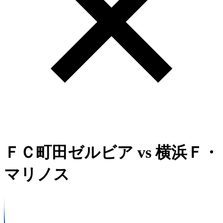
ＦＣ町田ゼルビア
vs
横浜Ｆ・
マリノス