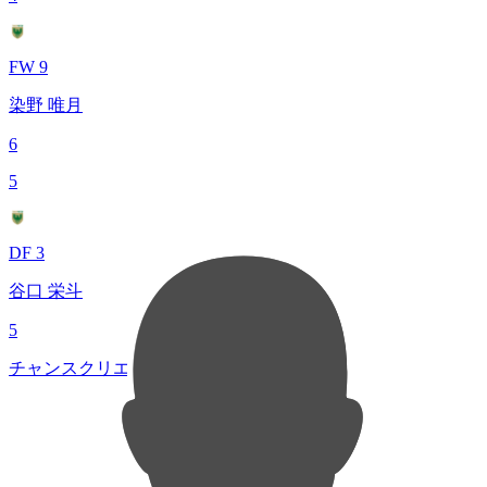
FW 9
染野 唯月
6
5
DF 3
谷口 栄斗
5
チャンスクリエイト総数