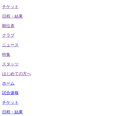
チケット
日程・結果
順位表
クラブ
ニュース
特集
スタッツ
はじめての方へ
ホーム
試合速報
チケット
日程・結果