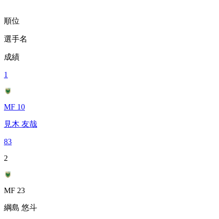
順位
選手名
成績
1
MF 10
見木 友哉
83
2
MF 23
綱島 悠斗