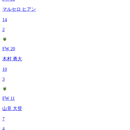
マルセロ ヒアン
14
2
FW 20
木村 勇大
10
3
FW 11
山見 大登
7
4