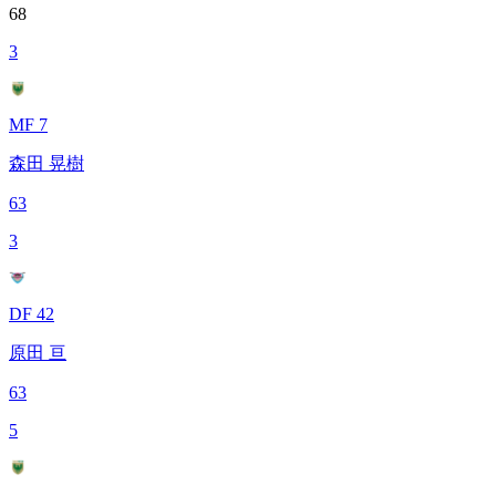
68
3
MF 7
森田 晃樹
63
3
DF 42
原田 亘
63
5