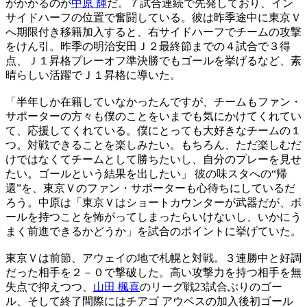
がかかるのが
中原 輝
だ。７試合連続で先発しており、イン
サイドハーフの位置で奮闘している。彼は昨季途中に東京Ｖ
へ期限付き移籍加入すると、右サイドハーフでチームの攻撃
をけん引。昨季の明治安田Ｊ２最終節までの４試合で３得
点、Ｊ１昇格プレーオフ準決勝でもゴールを挙げるなど、素
晴らしい活躍でＪ１昇格に導いた。
「半年しか在籍していなかったんですが、チームもファン・
サポーターの方々も僕のことをいまでも気にかけてくれてい
て、応援してくれている。僕にとっても大好きなチームの１
つ。対戦できることを楽しみたい。もちろん、ただ楽しむだ
けではなくてチームとして勝ちたいし、自分のプレーを見せ
たい。ゴールという結果を出したい」 彼の味スタへの“帰
還”を、東京Ｖのファン・サポーターも心待ちにしているだ
ろう。中原は「東京Ｖはショートカウンターが武器だが、ボ
ールを持つことを怖がってしまったらいけないし、いかにう
まく前進できるかどうか」を試合のポイントに挙げていた。
東京Ｖは前節、アウェイの地で札幌と対戦。３連勝中と好調
だった相手を２－０で撃破した。高い攻撃力を持つ相手を無
失点で抑えつつ、
山田 楓喜
のリーグ戦23試合ぶりのゴー
ル、そして終了間際にはチアゴ アウベスの加入後初ゴール