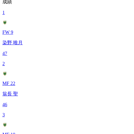
成績
1
FW 9
染野 唯月
47
2
MF 22
翁長 聖
46
3