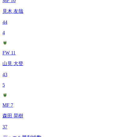
MF 10
見木 友哉
44
4
FW 11
山見 大登
43
5
MF 7
森田 晃樹
37