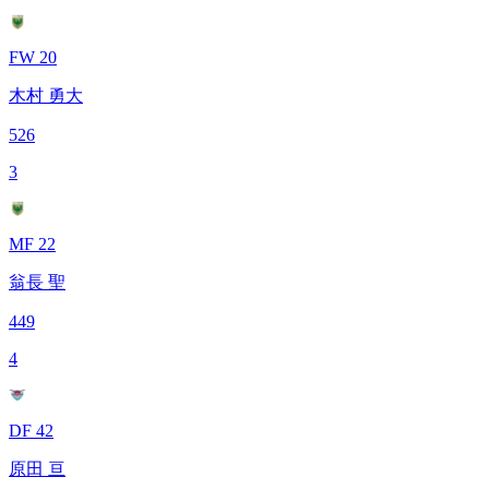
FW 20
木村 勇大
526
3
MF 22
翁長 聖
449
4
DF 42
原田 亘