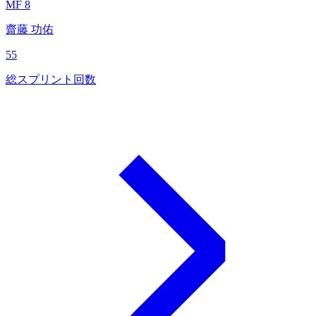
MF 8
齋藤 功佑
55
総スプリント回数