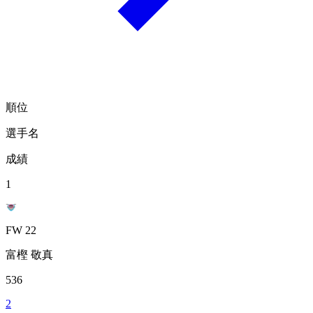
順位
選手名
成績
1
FW 22
富樫 敬真
536
2