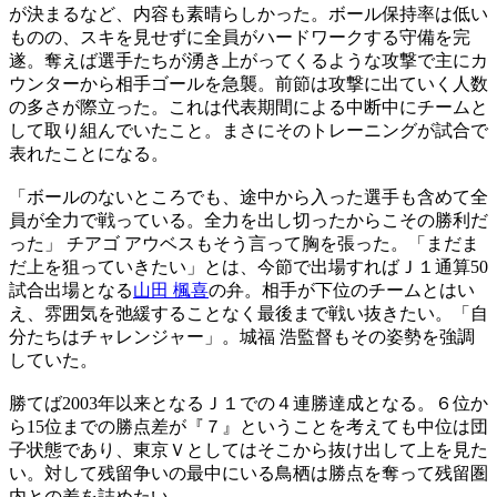
が決まるなど、内容も素晴らしかった。ボール保持率は低い
ものの、スキを見せずに全員がハードワークする守備を完
遂。奪えば選手たちが湧き上がってくるような攻撃で主にカ
ウンターから相手ゴールを急襲。前節は攻撃に出ていく人数
の多さが際立った。これは代表期間による中断中にチームと
して取り組んでいたこと。まさにそのトレーニングが試合で
表れたことになる。
「ボールのないところでも、途中から入った選手も含めて全
員が全力で戦っている。全力を出し切ったからこその勝利だ
った」 チアゴ アウベスもそう言って胸を張った。「まだま
だ上を狙っていきたい」とは、今節で出場すればＪ１通算50
試合出場となる
山田 楓喜
の弁。相手が下位のチームとはい
え、雰囲気を弛緩することなく最後まで戦い抜きたい。「自
分たちはチャレンジャー」。城福 浩監督もその姿勢を強調
していた。
勝てば2003年以来となるＪ１での４連勝達成となる。６位か
ら15位までの勝点差が『７』ということを考えても中位は団
子状態であり、東京Ｖとしてはそこから抜け出して上を見た
い。対して残留争いの最中にいる鳥栖は勝点を奪って残留圏
内との差を詰めたい。