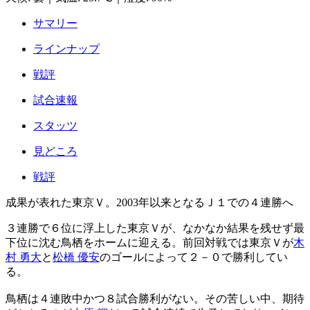
サマリー
ラインナップ
戦評
試合速報
スタッツ
見どころ
戦評
成果が表れた東京Ｖ。2003年以来となるＪ１での４連勝へ
３連勝で６位に浮上した東京Ｖが、なかなか結果を残せず最
下位に沈む鳥栖をホームに迎える。前回対戦では東京Ｖが
木
村 勇大
と
松橋 優安
のゴールによって２－０で勝利してい
る。
鳥栖は４連敗中かつ８試合勝利がない。その苦しい中、期待