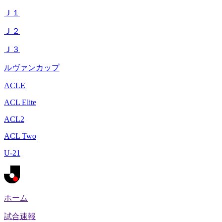
Ｊ１
Ｊ２
Ｊ３
ルヴァンカップ
ACLE
ACL Elite
ACL2
ACL Two
U-21
ホーム
試合速報