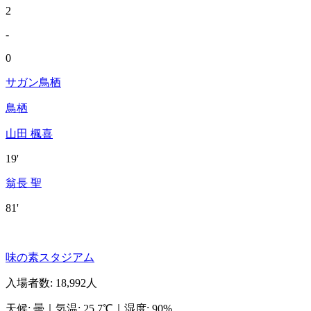
2
-
0
サガン鳥栖
鳥栖
山田 楓喜
19'
翁長 聖
81'
味の素スタジアム
入場者数
:
18,992人
天候
:
曇
｜
気温
:
25.7℃
｜
湿度
:
90%