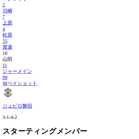
2
川崎
7
上原
4
松原
55
渡邉
10
山田
11
ジャーメイン
99
Ｍペイショット
ジュビロ磐田
3-1-4-2
スターティングメンバー