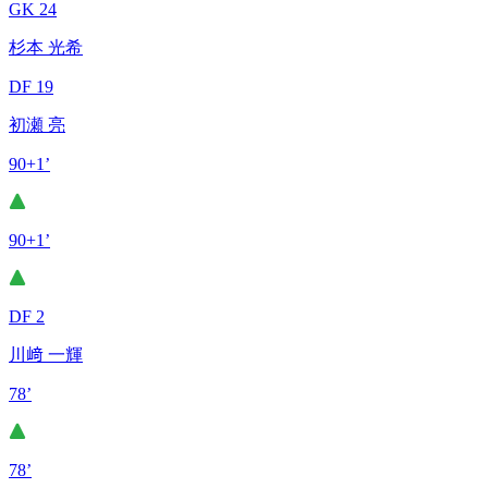
GK 24
杉本 光希
DF 19
初瀬 亮
90+1’
90+1’
DF 2
川﨑 一輝
78’
78’