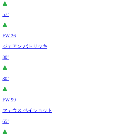
57’
FW 26
ジェアン パトリッキ
80’
80’
FW 99
マテウス ペイショット
65’