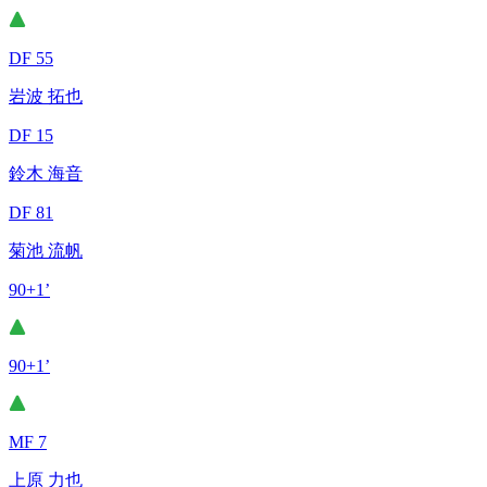
DF 55
岩波 拓也
DF 15
鈴木 海音
DF 81
菊池 流帆
90+1’
90+1’
MF 7
上原 力也