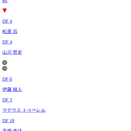
80’
DF 4
松原 后
DF 4
山川 哲史
DF 6
伊藤 槙人
DF 3
マテウス トゥーレル
DF 18
高畑 奎汰