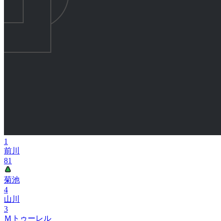
1
前川
81
菊池
4
山川
3
Ｍトゥーレル