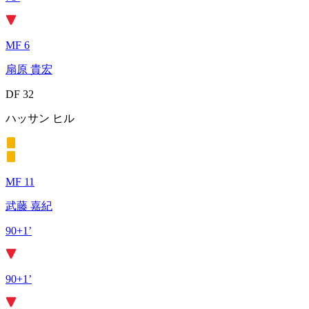
MF 6
扇原 貴宏
DF 32
ハッサン ヒル
MF 11
武藤 嘉紀
90+1’
90+1’