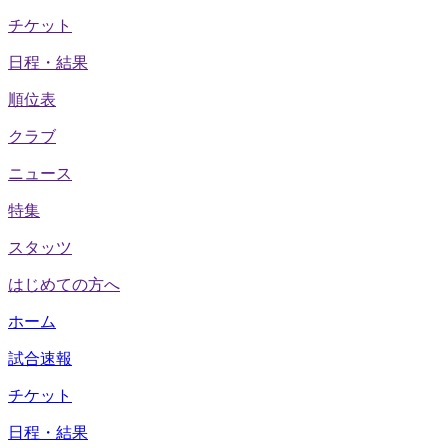
チケット
日程・結果
順位表
クラブ
ニュース
特集
スタッツ
はじめての方へ
ホーム
試合速報
チケット
日程・結果