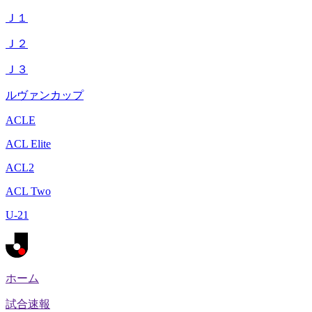
Ｊ１
Ｊ２
Ｊ３
ルヴァンカップ
ACLE
ACL Elite
ACL2
ACL Two
U-21
ホーム
試合速報