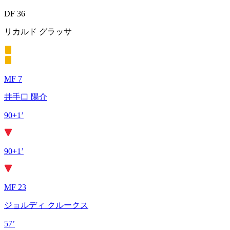
DF 36
リカルド グラッサ
MF 7
井手口 陽介
90+1’
90+1’
MF 23
ジョルディ クルークス
57’