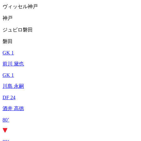
ヴィッセル神戸
神戸
ジュビロ磐田
磐田
GK 1
前川 黛也
GK 1
川島 永嗣
DF 24
酒井 高徳
80’