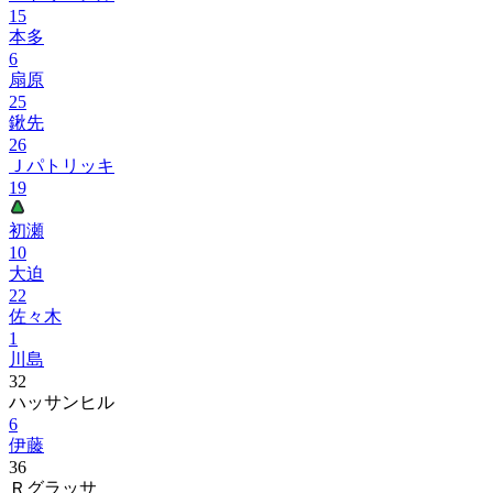
15
本多
6
扇原
25
鍬先
26
Ｊパトリッキ
19
初瀬
10
大迫
22
佐々木
1
川島
32
ハッサンヒル
6
伊藤
36
Ｒグラッサ