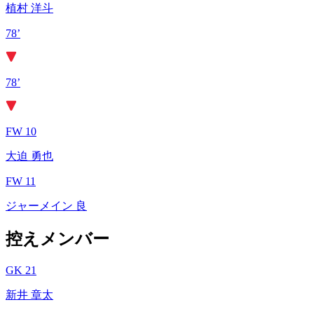
植村 洋斗
78’
78’
FW 10
大迫 勇也
FW 11
ジャーメイン 良
控えメンバー
GK 21
新井 章太