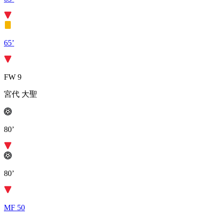
65’
FW 9
宮代 大聖
80’
80’
MF 50