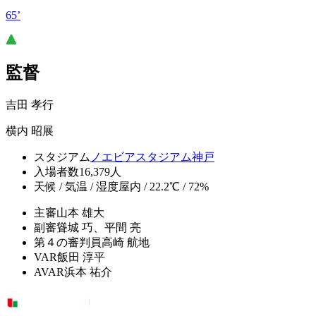
65’
監督
吉田 孝行
横内 昭展
スタジアム
ノエビアスタジアム神戸
入場者数
16,379人
天候 / 気温 / 湿度
屋内 / 22.2℃ / 72%
主審
山本 雄大
副審
聳城 巧、平間 亮
第４の審判員
高崎 航地
VAR
飯田 淳平
AVAR
浜本 祐介