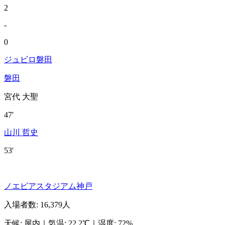
2
-
0
ジュビロ磐田
磐田
宮代 大聖
47'
山川 哲史
53'
ノエビアスタジアム神戸
入場者数
:
16,379人
天候
:
屋内
｜
気温
:
22.2℃
｜
湿度
:
72%