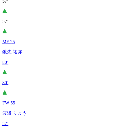
57’
57’
MF 25
鍬先 祐弥
80’
80’
FW 55
渡邉 りょう
57’