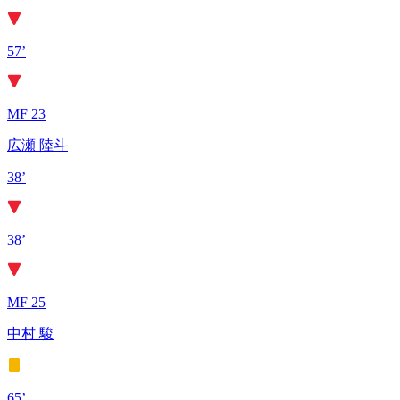
57’
MF 23
広瀬 陸斗
38’
38’
MF 25
中村 駿
65’