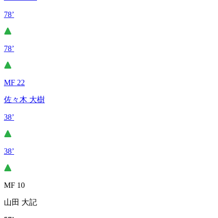
78’
78’
MF 22
佐々木 大樹
38’
38’
MF 10
山田 大記