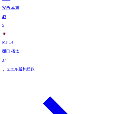
安西 幸輝
43
5
MF 14
樋口 雄太
37
デュエル勝利総数