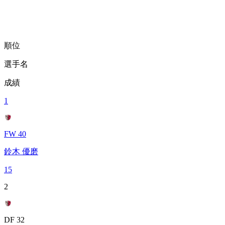
順位
選手名
成績
1
FW 40
鈴木 優磨
15
2
DF 32