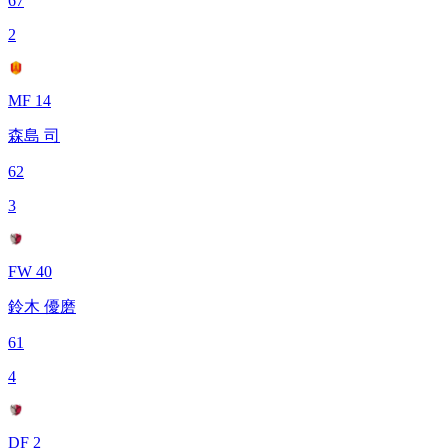
67
2
MF 14
森島 司
62
3
FW 40
鈴木 優磨
61
4
DF 2