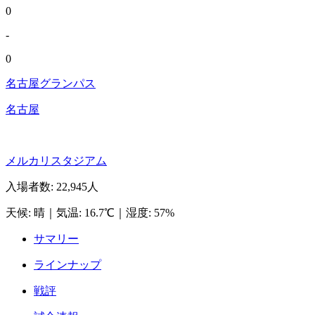
0
-
0
名古屋グランパス
名古屋
メルカリスタジアム
入場者数
:
22,945人
天候
:
晴
｜
気温
:
16.7℃
｜
湿度
:
57%
サマリー
ラインナップ
戦評