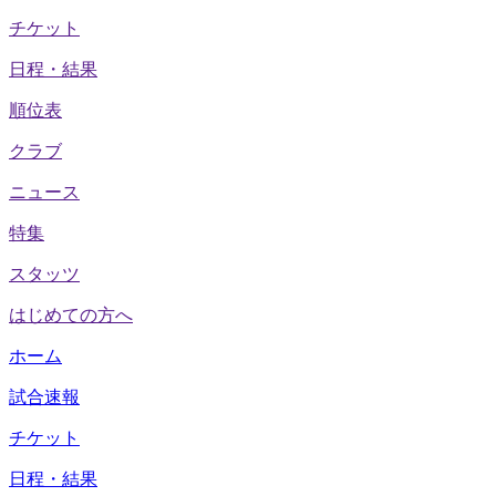
チケット
日程・結果
順位表
クラブ
ニュース
特集
スタッツ
はじめての方へ
ホーム
試合速報
チケット
日程・結果