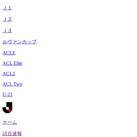
Ｊ１
Ｊ２
Ｊ３
ルヴァンカップ
ACLE
ACL Elite
ACL2
ACL Two
U-21
ホーム
試合速報