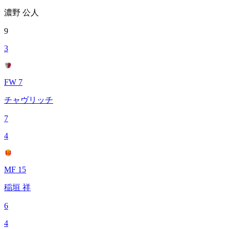
濃野 公人
9
3
FW 7
チャヴリッチ
7
4
MF 15
稲垣 祥
6
4