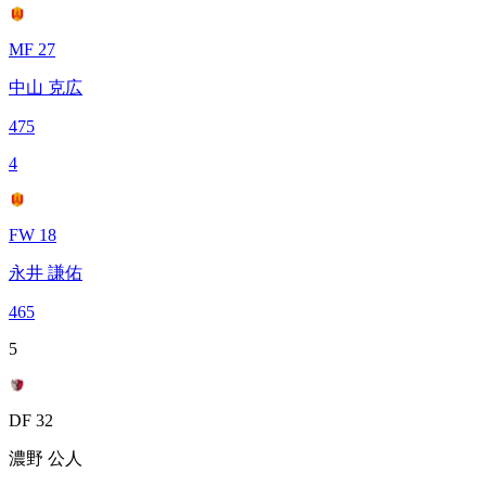
MF 27
中山 克広
475
4
FW 18
永井 謙佑
465
5
DF 32
濃野 公人