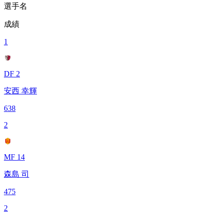
選手名
成績
1
DF 2
安西 幸輝
638
2
MF 14
森島 司
475
2