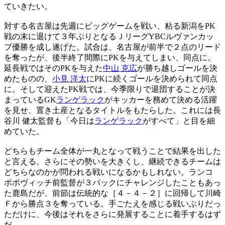
ていきたい。
対する名古屋は先週にビッグゲームを戦い、粘る新潟をPK
戦の末に退けて３年ぶりとなるＪリーグYBCルヴァンカッ
プ優勝を成し遂げた。試合は、名古屋が前半で２点のリード
を奪ったが、後半終了間際にPKを与えてしまい、同点に。
延長戦ではそのPKを与えた
中山 克広
が勝ち越しゴールを決
めたものの、
小見 洋太
にPKに続くゴールを決められて同点
に。そして迎えたPK戦では、今季限りで退団することが決
まっているGK
ランゲラック
がキッカーを務めて決める活躍
を見せ、置き土産となるタイトルをもたらした。これには長
谷川 健太監督も「今日は
ランゲラック
がすべて」と目を細
めていた。
どちらもチーム全体が一丸となって戦うことで結果を出した
と言える。さらにその勢いを大きくし、継続できるチームは
どちらなのかが問われる戦いになるかもしれない。ランコ
ポポヴィッチ前監督が３バックにチャレンジしたこともあっ
た鹿島だが、前節は伝統的な［４－４－２］に回帰して川崎
Ｆから勝点３を奪っている。手ごたえを感じる戦いぶりだっ
ただけに、今後はそれをさらに発展することに着手するはず
だ。