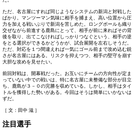
ただ、名古屋にすれば同じようなシステムの新潟と対戦した
ばかり。マンツーマン気味に相手を捕まえ、高い位置から圧
力を加える戦いぶりで新潟を苦しめた。ロングボールも織り
交ぜながら前進する鹿島にとって、相手が前に来ればその背
後を取り、出てこなければしっかりつなぐという、相手の逆
をとる選択ができるかどうかが、試合展開を左右しそうだ。
ただ、対応を１つ間違えれば一気にゴール前まで攻め込む鋭
さが名古屋にはある。リスクを抑えつつ、相手の堅守を崩す
大胆な攻めを見せたい。
前回対戦は、開幕戦だった。お互いにチームの方向性が定ま
っていない中での戦いは、特に名古屋に未整備な部分が目立
ち、鹿島が３－０の完勝を収めている。しかし、相手はタイ
トルを獲得した勢いがある。今回はそうは簡単にいかないは
ずだ。
［ 文：田中 滋 ］
注目選手