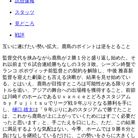
試合速報
スタッツ
見どころ
戦評
互いに遂げたい勢い拡大。鹿島のポイントは逆をとること
監督交代を挟みながら鹿島が２勝１分と盛り返し始めた。そ
れ以前まで６試合連続勝ちなしの３分３敗。シーズン終盤で
ランコ ポポヴィッチ前監督との契約を解除し、中後 雅喜新
監督を迎えた劇薬とも言える決断が、結果を見せ始めてい
る。とはいえ、鹿島が目指すところは可能性がある限りタイ
トルを追い、アジアの舞台への出場権を獲得すること。前節
は川崎ＦのホームであるＵｖａｎｃｅとどろきスタジアム
ｂｙ Ｆｕｊｉｔｓｕでリーグ戦９年ぶりとなる勝利を手に
し、
樋口 雄太
は「９年ぶりにあのスタジアムで勝てたこと
は、これから鹿島が上に上がっていくためにはすごく必要だ
ったと思います」と、手ごたえを口にした。ただ、この結果
に満足するような気配はない。今季、ホームでは９勝８分と
負けなしを継続しているだけに、この勢いをさらに大きくし