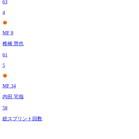
63
4
MF 8
椎橋 慧也
61
5
MF 34
内田 宅哉
58
総スプリント回数