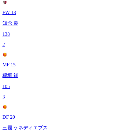
FW 13
知念 慶
138
2
MF 15
稲垣 祥
105
3
DF 20
三國 ケネディエブス