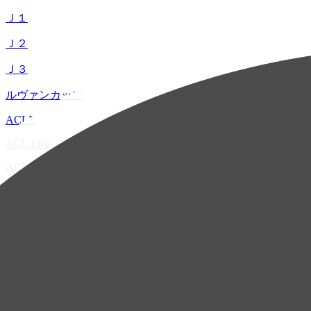
Ｊ１
Ｊ２
Ｊ３
ルヴァンカップ
ACLE
ACL Elite
ACL2
ACL Two
U-21
ホーム
試合速報