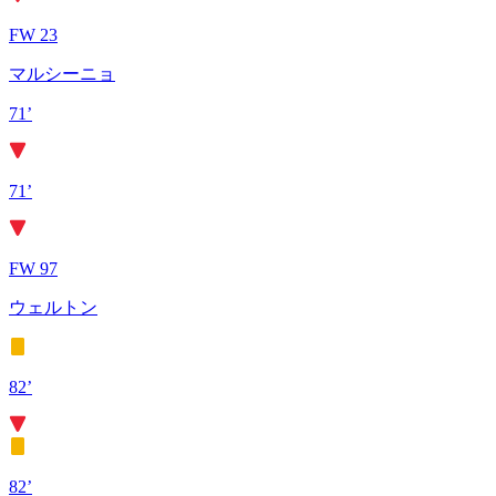
FW 23
マルシーニョ
71’
71’
FW 97
ウェルトン
82’
82’