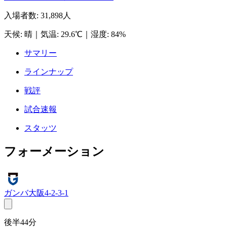
入場者数
:
31,898人
天候
:
晴
｜
気温
:
29.6℃
｜
湿度
:
84%
サマリー
ラインナップ
戦評
試合速報
スタッツ
フォーメーション
ガンバ大阪
4-2-3-1
後半44分