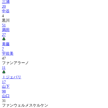
三浦
20
中谷
4
黒川
51
満田
27
美藤
7
宇佐美
47
ファンアラーノ
11
Ｉジェバリ
17
山下
98
山口
31
ファンウェルメスケルケン