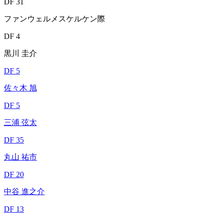
DF 31
ファンウェルメスケルケン際
DF 4
黒川 圭介
DF 5
佐々木 旭
DF 5
三浦 弦太
DF 35
丸山 祐市
DF 20
中谷 進之介
DF 13