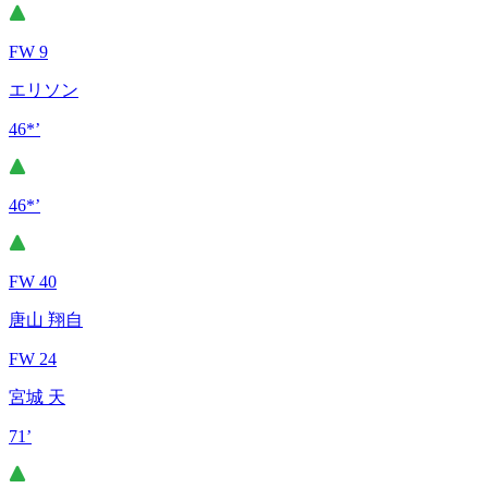
FW 9
エリソン
46*’
46*’
FW 40
唐山 翔自
FW 24
宮城 天
71’