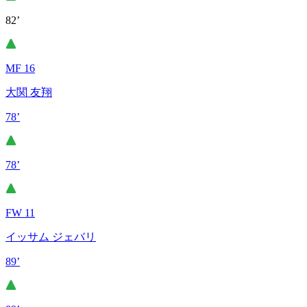
82’
MF 16
大関 友翔
78’
78’
FW 11
イッサム ジェバリ
89’