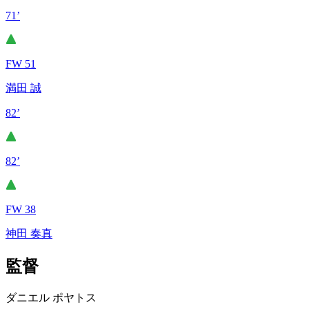
71’
FW 51
満田 誠
82’
82’
FW 38
神田 奏真
監督
ダニエル ポヤトス