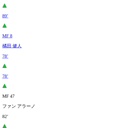
89’
MF 8
橘田 健人
78’
78’
MF 47
ファン アラーノ
82’