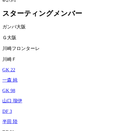
4-2-3-1
スターティングメンバー
ガンバ大阪
Ｇ大阪
川崎フロンターレ
川崎Ｆ
GK 22
一森 純
GK 98
山口 瑠伊
DF 3
半田 陸