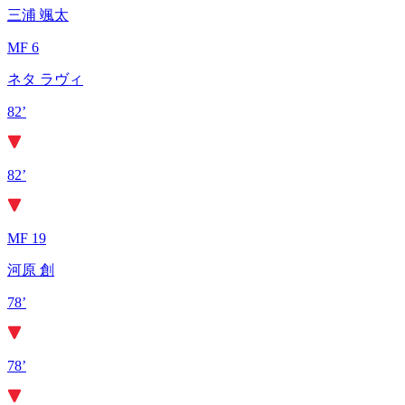
三浦 颯太
MF 6
ネタ ラヴィ
82’
82’
MF 19
河原 創
78’
78’