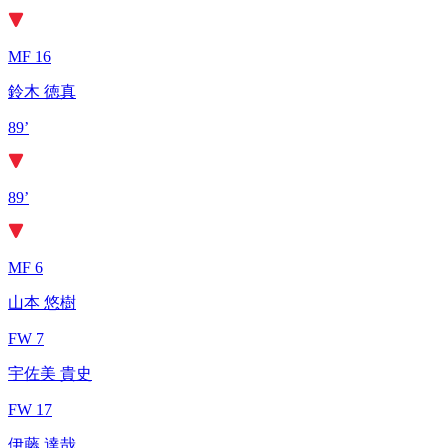
MF 16
鈴木 徳真
89’
89’
MF 6
山本 悠樹
FW 7
宇佐美 貴史
FW 17
伊藤 達哉