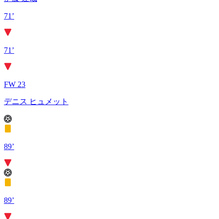
71’
71’
FW 23
デニス ヒュメット
89’
89’