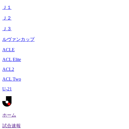
Ｊ１
Ｊ２
Ｊ３
ルヴァンカップ
ACLE
ACL Elite
ACL2
ACL Two
U-21
ホーム
試合速報