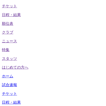
チケット
日程・結果
順位表
クラブ
ニュース
特集
スタッツ
はじめての方へ
ホーム
試合速報
チケット
日程・結果