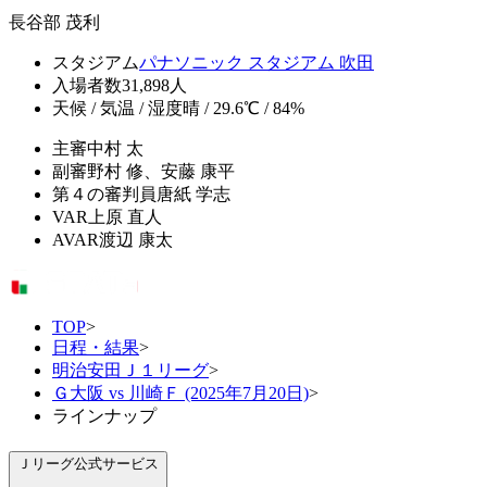
長谷部 茂利
スタジアム
パナソニック スタジアム 吹田
入場者数
31,898人
天候 / 気温 / 湿度
晴 / 29.6℃ / 84%
主審
中村 太
副審
野村 修、安藤 康平
第４の審判員
唐紙 学志
VAR
上原 直人
AVAR
渡辺 康太
TOP
>
日程・結果
>
明治安田Ｊ１リーグ
>
Ｇ大阪 vs 川崎Ｆ (2025年7月20日)
>
ラインナップ
Ｊリーグ公式サービス