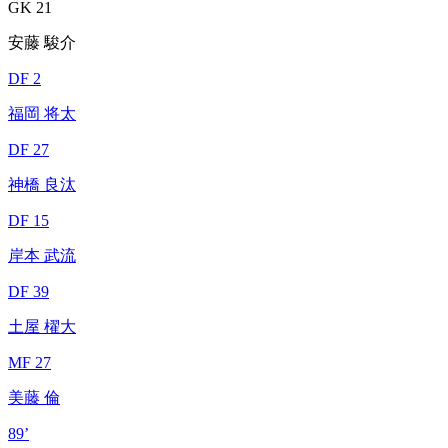
GK 21
安藤 駿介
DF 2
福岡 将太
DF 27
神橋 良汰
DF 15
岸本 武流
DF 39
土屋 櫂大
MF 27
美藤 倫
89’