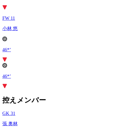
FW 11
小林 悠
46*’
46*’
控えメンバー
GK 31
張 奥林