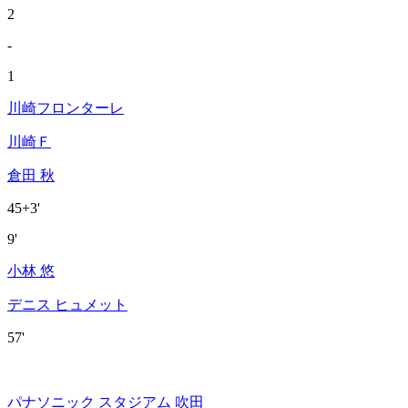
2
-
1
川崎フロンターレ
川崎Ｆ
倉田 秋
45+3'
9'
小林 悠
デニス ヒュメット
57'
パナソニック スタジアム 吹田