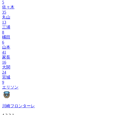
5
佐々木
35
丸山
13
三浦
8
橘田
6
山本
41
家長
16
大関
24
宮城
9
エリソン
川崎フロンターレ