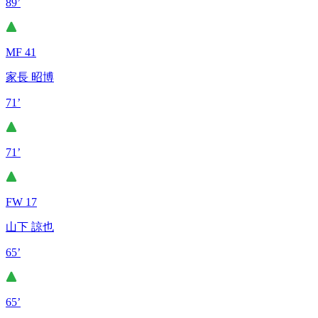
89’
MF 41
家長 昭博
71’
71’
FW 17
山下 諒也
65’
65’