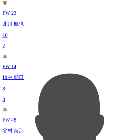
FW 23
北川 航也
10
2
FW 14
植中 朝日
8
3
FW 48
谷村 海那