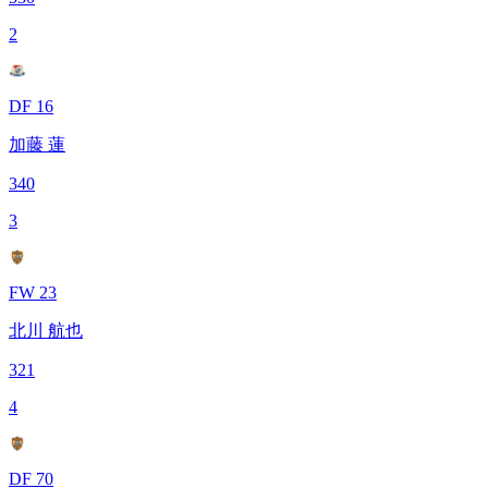
2
DF 16
加藤 蓮
340
3
FW 23
北川 航也
321
4
DF 70