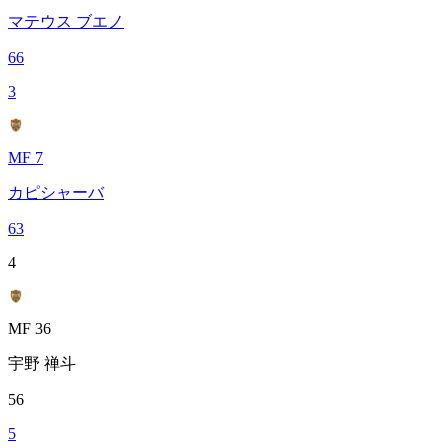
マテウス ブエノ
66
3
MF 7
カピシャーバ
63
4
MF 36
宇野 禅斗
56
5