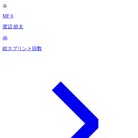
MF 6
渡辺 皓太
46
総スプリント回数