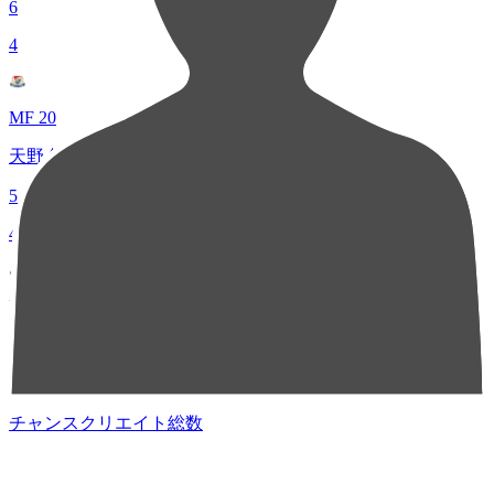
6
4
MF 20
天野 純
5
4
FW 9
遠野 大弥
5
チャンスクリエイト総数