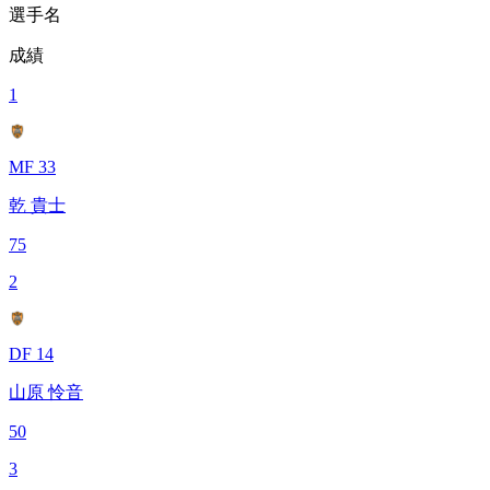
選手名
成績
1
MF 33
乾 貴士
75
2
DF 14
山原 怜音
50
3