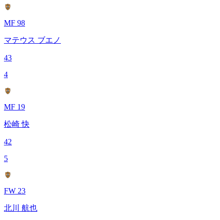
MF 98
マテウス ブエノ
43
4
MF 19
松崎 快
42
5
FW 23
北川 航也