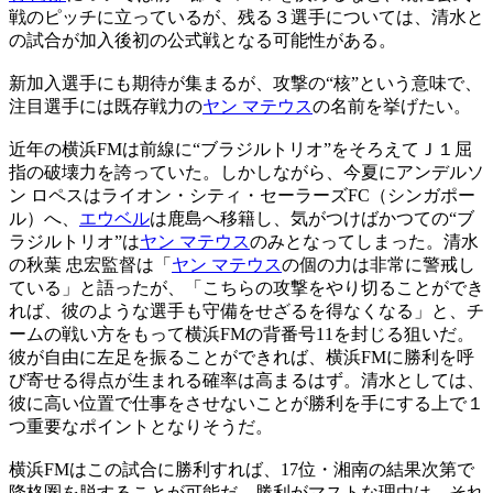
戦のピッチに立っているが、残る３選手については、清水と
の試合が加入後初の公式戦となる可能性がある。
新加入選手にも期待が集まるが、攻撃の“核”という意味で、
注目選手には既存戦力の
ヤン マテウス
の名前を挙げたい。
近年の横浜FMは前線に“ブラジルトリオ”をそろえてＪ１屈
指の破壊力を誇っていた。しかしながら、今夏にアンデルソ
ン ロペスはライオン・シティ・セーラーズFC（シンガポー
ル）へ、
エウベル
は鹿島へ移籍し、気がつけばかつての“ブ
ラジルトリオ”は
ヤン マテウス
のみとなってしまった。清水
の秋葉 忠宏監督は「
ヤン マテウス
の個の力は非常に警戒し
ている」と語ったが、「こちらの攻撃をやり切ることができ
れば、彼のような選手も守備をせざるを得なくなる」と、チ
ームの戦い方をもって横浜FMの背番号11を封じる狙いだ。
彼が自由に左足を振ることができれば、横浜FMに勝利を呼
び寄せる得点が生まれる確率は高まるはず。清水としては、
彼に高い位置で仕事をさせないことが勝利を手にする上で１
つ重要なポイントとなりそうだ。
横浜FMはこの試合に勝利すれば、17位・湘南の結果次第で
降格圏を脱することが可能だ。勝利がマストな理由は、それ