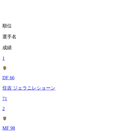
順位
選手名
成績
1
DF 66
住吉 ジェラニレショーン
71
2
MF 98