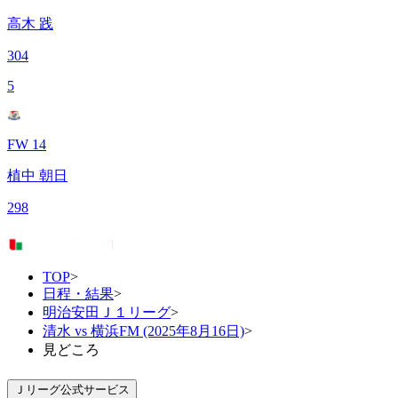
高木 践
304
5
FW 14
植中 朝日
298
TOP
>
日程・結果
>
明治安田Ｊ１リーグ
>
清水 vs 横浜FM (2025年8月16日)
>
見どころ
Ｊリーグ公式サービス