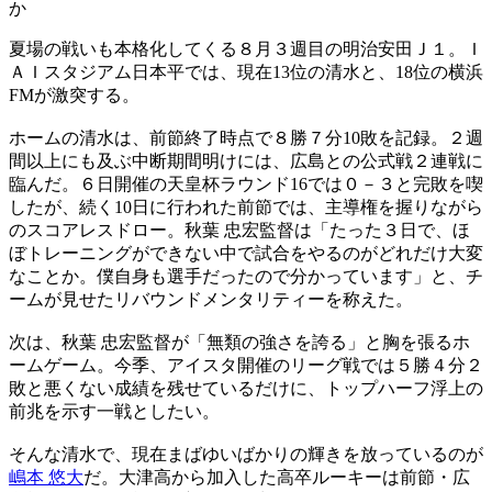
か
夏場の戦いも本格化してくる８月３週目の明治安田Ｊ１。Ｉ
ＡＩスタジアム日本平では、現在13位の清水と、18位の横浜
FMが激突する。
ホームの清水は、前節終了時点で８勝７分10敗を記録。２週
間以上にも及ぶ中断期間明けには、広島との公式戦２連戦に
臨んだ。６日開催の天皇杯ラウンド16では０－３と完敗を喫
したが、続く10日に行われた前節では、主導権を握りながら
のスコアレスドロー。秋葉 忠宏監督は「たった３日で、ほ
ぼトレーニングができない中で試合をやるのがどれだけ大変
なことか。僕自身も選手だったので分かっています」と、チ
ームが見せたリバウンドメンタリティーを称えた。
次は、秋葉 忠宏監督が「無類の強さを誇る」と胸を張るホ
ームゲーム。今季、アイスタ開催のリーグ戦では５勝４分２
敗と悪くない成績を残せているだけに、トップハーフ浮上の
前兆を示す一戦としたい。
そんな清水で、現在まばゆいばかりの輝きを放っているのが
嶋本 悠大
だ。大津高から加入した高卒ルーキーは前節・広