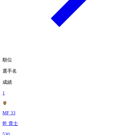
順位
選手名
成績
1
MF 33
乾 貴士
530