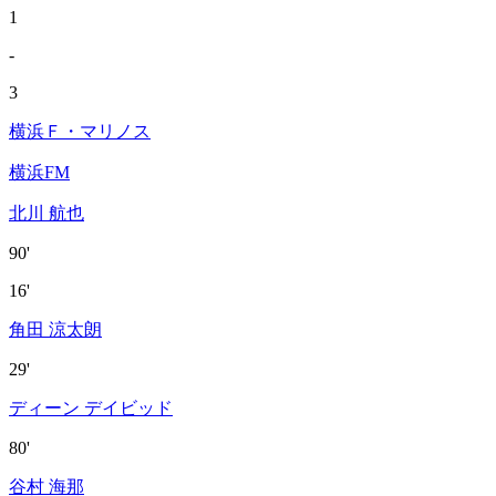
1
-
3
横浜Ｆ・マリノス
横浜FM
北川 航也
90'
16'
角田 涼太朗
29'
ディーン デイビッド
80'
谷村 海那