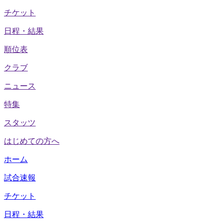
チケット
日程・結果
順位表
クラブ
ニュース
特集
スタッツ
はじめての方へ
ホーム
試合速報
チケット
日程・結果