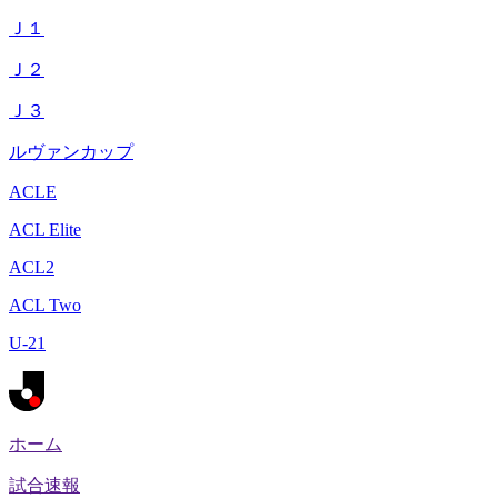
Ｊ１
Ｊ２
Ｊ３
ルヴァンカップ
ACLE
ACL Elite
ACL2
ACL Two
U-21
ホーム
試合速報