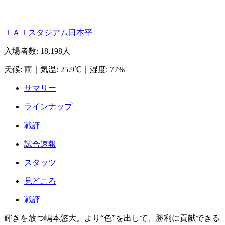
ＩＡＩスタジアム日本平
入場者数
:
18,198人
天候
:
雨
｜
気温
:
25.9℃
｜
湿度
:
77%
サマリー
ラインナップ
戦評
試合速報
スタッツ
見どころ
戦評
輝きを放つ嶋本悠大。より“色”を出して、勝利に貢献できる