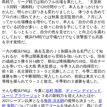
島戦で、リーグ戦では初のフル出場を果たした。「天皇杯
（３回戦・湘南戦）で120分間やって、本人もきっかけをつ
かんだ。明らかに顔つきも変わりましたし、体つきも含めて
プロの水に慣れてきた」とは秋葉 忠宏監督の弁。７月に入
ってから出場機会を増やしており、本人も「自分の良さが出
せている試合が多い」と徐々に自信を手にしてきている。だ
が、「もっともっと、自分の色を見せたい」と向上心を露わ
にしており、横浜FM戦では守備だけでなく攻撃面でも武器
を示す覚悟だ。
一方の横浜FMは、過去五度のＪ１制覇を誇る名門として知
られるが、今季は開幕直後から苦戦を強いられている。現在
の成績は５勝６分14敗で、順位は降格圏内の18位。現在チー
ムを率いている大島 秀夫監督は、今季３人目の指揮官だ。
前々節・名古屋戦で３－０と完勝したことで、今季二度目の
連勝を飾って中断期間に突入したものの、前節は東京Ｖに主
導権を握られて０－１と敗北。今季初の３連勝を逃した。
そんな横浜FMは、今夏に
谷村 海那
、
ディーン デイビッド
、
ユーリ アラウージョ
と３名の新戦力を迎え入れたほか、
2023シーズン以来となる
角田 涼太朗
の復帰も決まった。
谷
村 海那
については前々節でゴールを決めるなど、既に公式