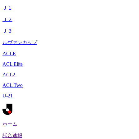
Ｊ１
Ｊ２
Ｊ３
ルヴァンカップ
ACLE
ACL Elite
ACL2
ACL Two
U-21
ホーム
試合速報