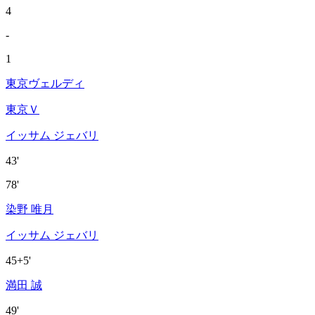
4
-
1
東京ヴェルディ
東京Ｖ
イッサム ジェバリ
43'
78'
染野 唯月
イッサム ジェバリ
45+5'
満田 誠
49'