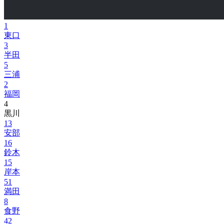
1
東口
3
半田
5
三浦
2
福岡
4
黒川
13
安部
16
鈴木
15
岸本
51
満田
8
食野
42