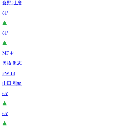
食野 壮磨
81’
81’
MF 44
奥抜 侃志
FW 13
山田 剛綺
65’
65’