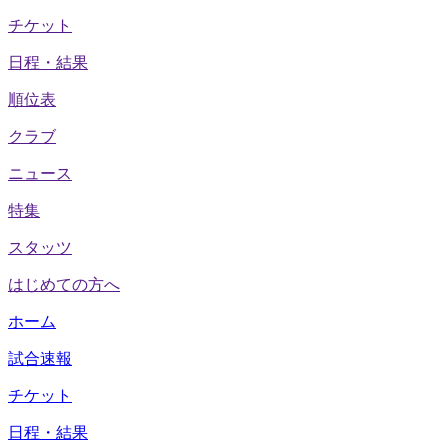
チケット
日程・結果
順位表
クラブ
ニュース
特集
スタッツ
はじめての方へ
ホーム
試合速報
チケット
日程・結果