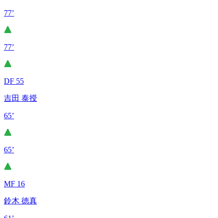
77’
77’
DF 55
吉田 泰授
65’
65’
MF 16
鈴木 徳真