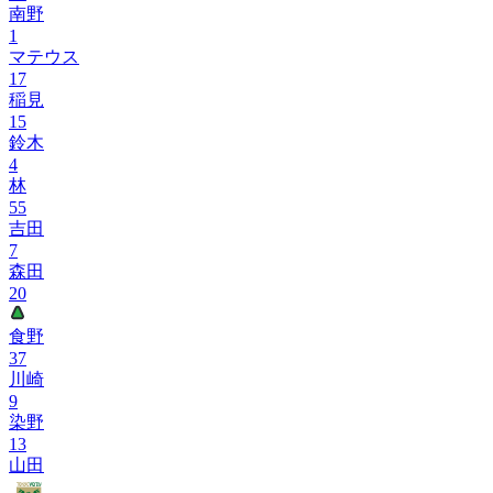
南野
1
マテウス
17
稲見
15
鈴木
4
林
55
吉田
7
森田
20
食野
37
川崎
9
染野
13
山田