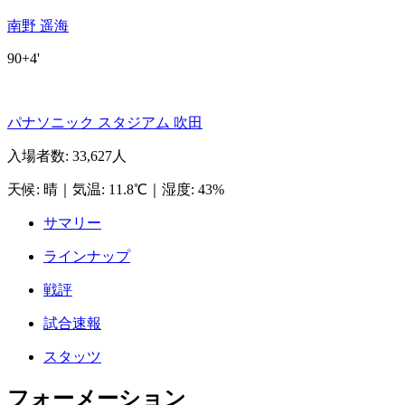
南野 遥海
90+4'
パナソニック スタジアム 吹田
入場者数
:
33,627人
天候
:
晴
｜
気温
:
11.8℃
｜
湿度
:
43%
サマリー
ラインナップ
戦評
試合速報
スタッツ
フォーメーション