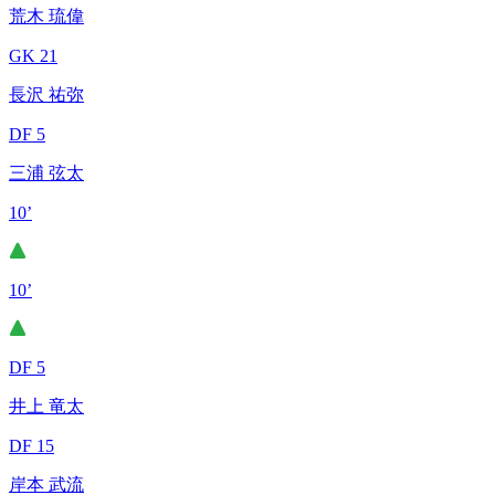
荒木 琉偉
GK 21
長沢 祐弥
DF 5
三浦 弦太
10’
10’
DF 5
井上 竜太
DF 15
岸本 武流