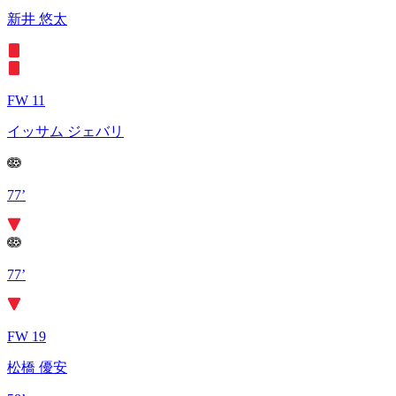
新井 悠太
FW 11
イッサム ジェバリ
77’
77’
FW 19
松橋 優安