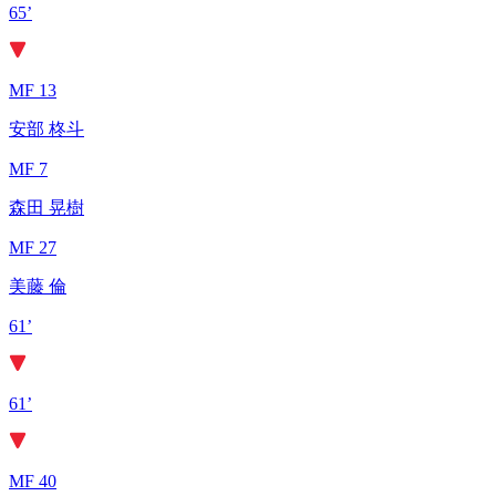
65’
MF 13
安部 柊斗
MF 7
森田 晃樹
MF 27
美藤 倫
61’
61’
MF 40