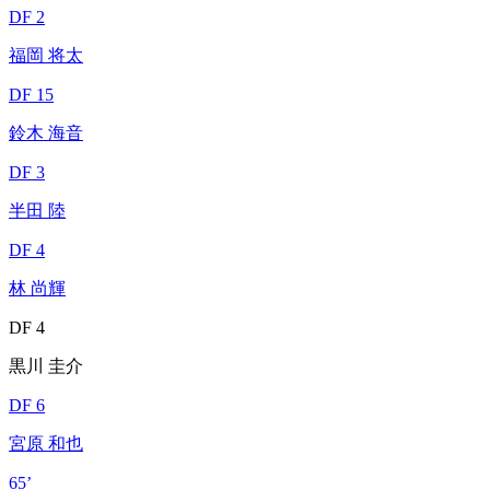
DF 2
福岡 将太
DF 15
鈴木 海音
DF 3
半田 陸
DF 4
林 尚輝
DF 4
黒川 圭介
DF 6
宮原 和也
65’