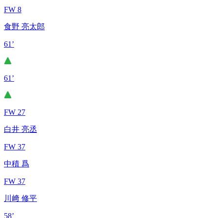
FW 8
食野 亮太郎
61’
61’
FW 27
白井 亮丞
FW 37
中積 爲
FW 37
川﨑 修平
58’