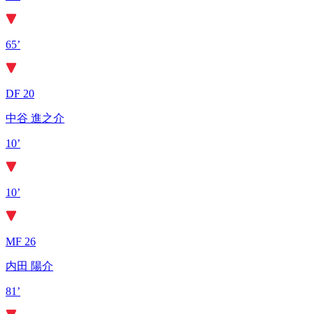
65’
DF 20
中谷 進之介
10’
10’
MF 26
内田 陽介
81’