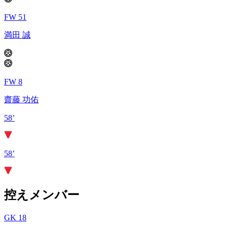
FW 51
満田 誠
FW 8
齋藤 功佑
58’
58’
控えメンバー
GK 18