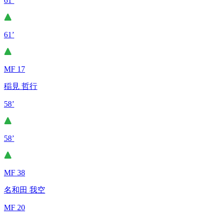
61’
61’
MF 17
稲見 哲行
58’
58’
MF 38
名和田 我空
MF 20