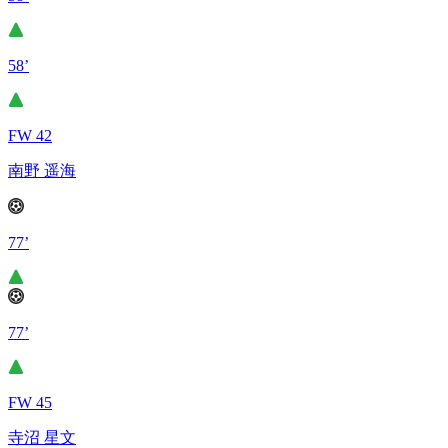
58’
FW 42
南野 遥海
77’
77’
FW 45
寺沼 星文