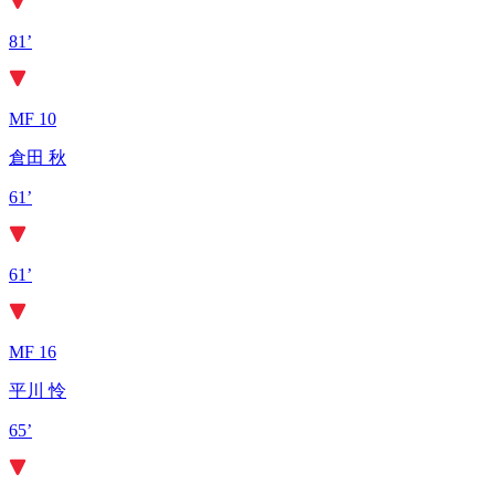
81’
MF 10
倉田 秋
61’
61’
MF 16
平川 怜
65’