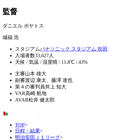
監督
ダニエル ポヤトス
城福 浩
スタジアム
パナソニック スタジアム 吹田
入場者数
33,627人
天候 / 気温 / 湿度
晴 / 11.8℃ / 43%
主審
山本 雄大
副審
渡辺 康太、藤澤 達也
第４の審判員
井上 知大
VAR
高崎 航地
AVAR
松井 健太郎
TOP
>
日程・結果
>
明治安田Ｊ１リーグ
>