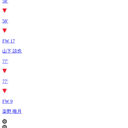
58’
58’
FW 17
山下 諒也
77’
77’
FW 9
染野 唯月