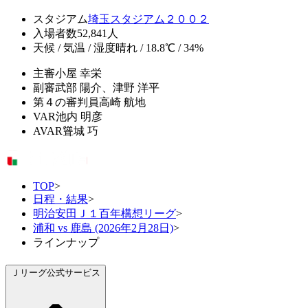
スタジアム
埼玉スタジアム２００２
入場者数
52,841人
天候 / 気温 / 湿度
晴れ / 18.8℃ / 34%
主審
小屋 幸栄
副審
武部 陽介、津野 洋平
第４の審判員
高崎 航地
VAR
池内 明彦
AVAR
聳城 巧
TOP
>
日程・結果
>
明治安田Ｊ１百年構想リーグ
>
浦和 vs 鹿島 (2026年2月28日)
>
ラインナップ
Ｊリーグ公式サービス