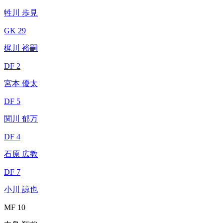
牲川 歩見
GK 29
梶川 裕嗣
DF 2
宮本 優太
DF 5
関川 郁万
DF 4
石原 広教
DF 7
小川 諒也
MF 10