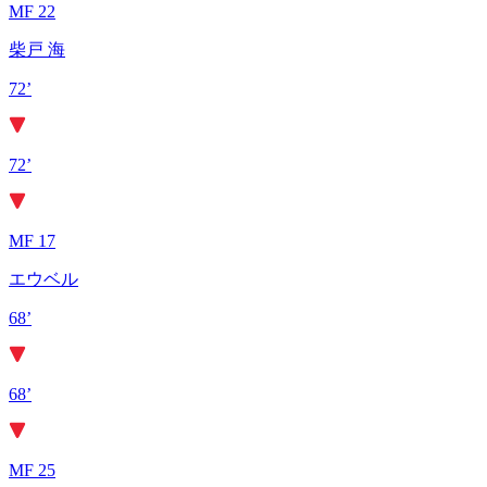
MF 22
柴戸 海
72’
72’
MF 17
エウベル
68’
68’
MF 25