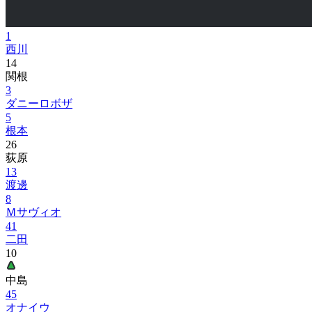
1
西川
14
関根
3
ダニーロボザ
5
根本
26
荻原
13
渡邊
8
Ｍサヴィオ
41
二田
10
中島
45
オナイウ