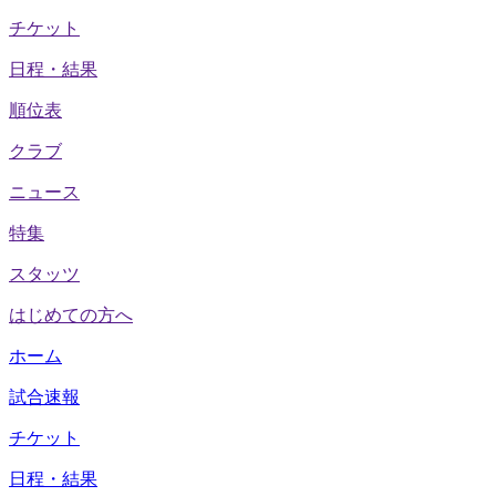
チケット
日程・結果
順位表
クラブ
ニュース
特集
スタッツ
はじめての方へ
ホーム
試合速報
チケット
日程・結果