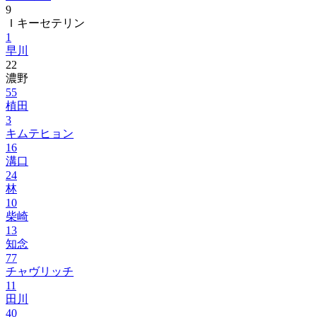
9
Ｉキーセテリン
1
早川
22
濃野
55
植田
3
キムテヒョン
16
溝口
24
林
10
柴崎
13
知念
77
チャヴリッチ
11
田川
40