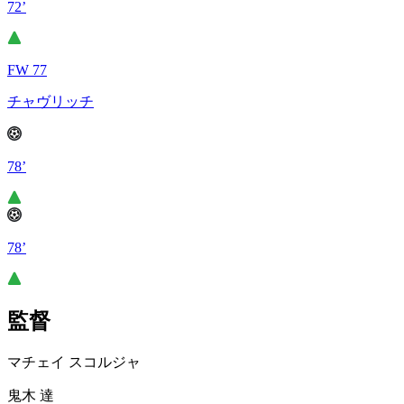
72’
FW 77
チャヴリッチ
78’
78’
監督
マチェイ スコルジャ
鬼木 達