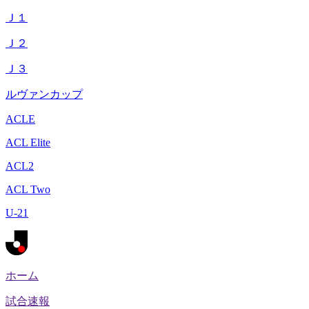
Ｊ１
Ｊ２
Ｊ３
ルヴァンカップ
ACLE
ACL Elite
ACL2
ACL Two
U-21
ホーム
試合速報