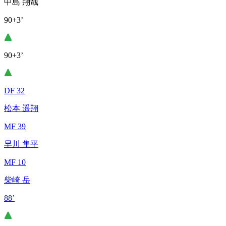
中島 翔哉
90+3’
90+3’
DF 32
松本 遥翔
MF 39
早川 隼平
MF 10
柴崎 岳
88’