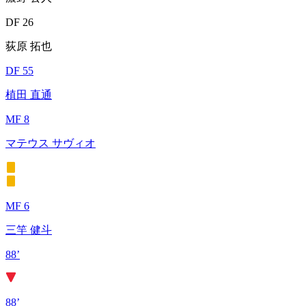
DF 26
荻原 拓也
DF 55
植田 直通
MF 8
マテウス サヴィオ
MF 6
三竿 健斗
88’
88’