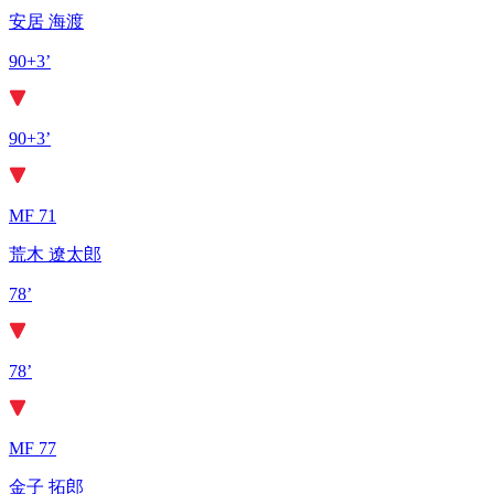
安居 海渡
90+3’
90+3’
MF 71
荒木 遼太郎
78’
78’
MF 77
金子 拓郎