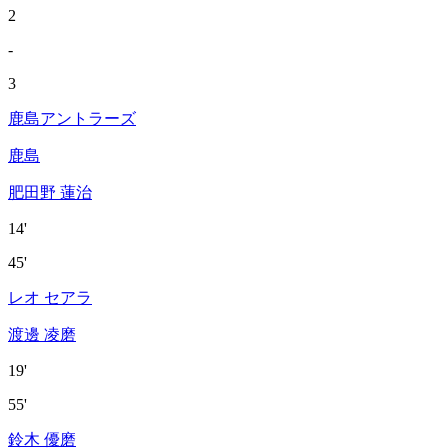
2
-
3
鹿島アントラーズ
鹿島
肥田野 蓮治
14'
45'
レオ セアラ
渡邊 凌磨
19'
55'
鈴木 優磨