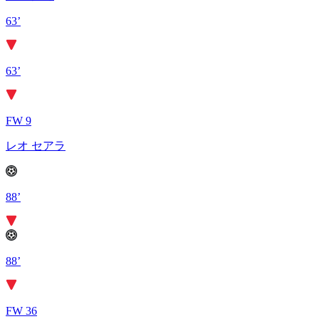
63’
63’
FW 9
レオ セアラ
88’
88’
FW 36