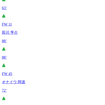
63’
FW 11
田川 亨介
88’
88’
FW 45
オナイウ 阿道
72’