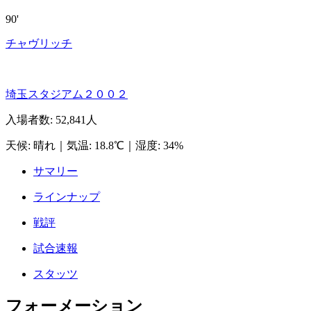
90'
チャヴリッチ
埼玉スタジアム２００２
入場者数
:
52,841人
天候
:
晴れ
｜
気温
:
18.8℃
｜
湿度
:
34%
サマリー
ラインナップ
戦評
試合速報
スタッツ
フォーメーション