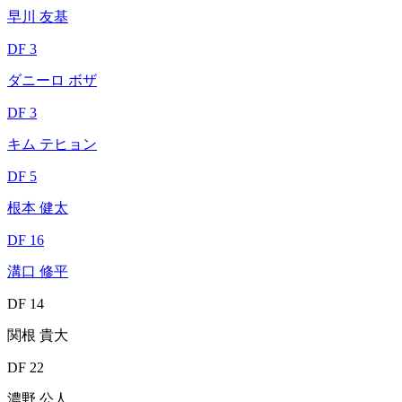
早川 友基
DF 3
ダニーロ ボザ
DF 3
キム テヒョン
DF 5
根本 健太
DF 16
溝口 修平
DF 14
関根 貴大
DF 22
濃野 公人