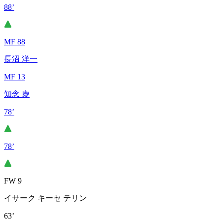
88’
MF 88
長沼 洋一
MF 13
知念 慶
78’
78’
FW 9
イサーク キーセ テリン
63’