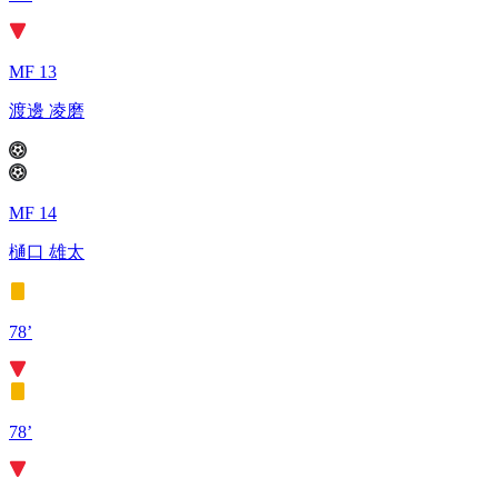
MF 13
渡邊 凌磨
MF 14
樋口 雄太
78’
78’