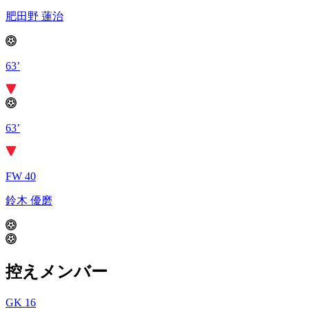
肥田野 蓮治
63’
63’
FW 40
鈴木 優磨
控えメンバー
GK 16