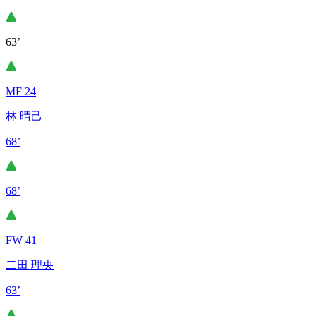
63’
MF 24
林 晴己
68’
68’
FW 41
二田 理央
63’