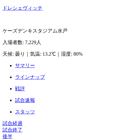
ドレシェヴィッチ
ケーズデンキスタジアム水戸
入場者数
:
7,229人
天候
:
曇り
｜
気温
:
13.2℃
｜
湿度
:
80%
サマリー
ラインナップ
戦評
試合速報
スタッツ
試合経過
試合終了
後半