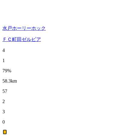
水戸ホーリーホック
ＦＣ町田ゼルビア
4
1
79
%
58.3
km
57
2
3
0