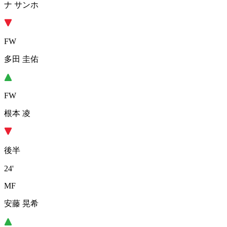
ナ サンホ
FW
多田 圭佑
FW
根本 凌
後半
24'
MF
安藤 晃希