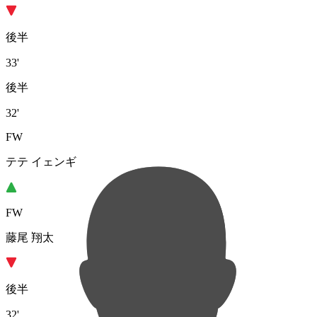
後半
33'
後半
32'
FW
テテ イェンギ
FW
藤尾 翔太
後半
32'