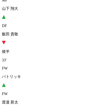
MF
山下 翔大
DF
飯田 貴敬
後半
33'
FW
パトリッキ
FW
渡邉 新太