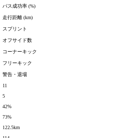
パス成功率
(
%
)
走行距離
(
km
)
スプリント
オフサイド数
コーナーキック
フリーキック
警告・退場
11
5
42
%
73
%
122.5
km
114