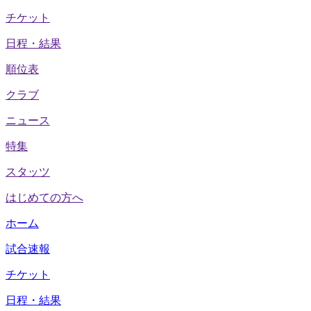
チケット
日程・結果
順位表
クラブ
ニュース
特集
スタッツ
はじめての方へ
ホーム
試合速報
チケット
日程・結果