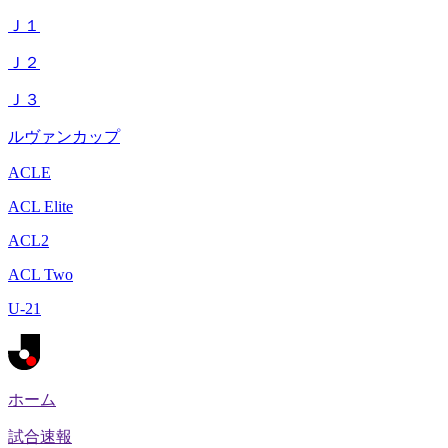
Ｊ１
Ｊ２
Ｊ３
ルヴァンカップ
ACLE
ACL Elite
ACL2
ACL Two
U-21
ホーム
試合速報