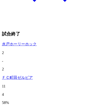
試合終了
水戸ホーリーホック
2
-
2
ＦＣ町田ゼルビア
11
4
58
%