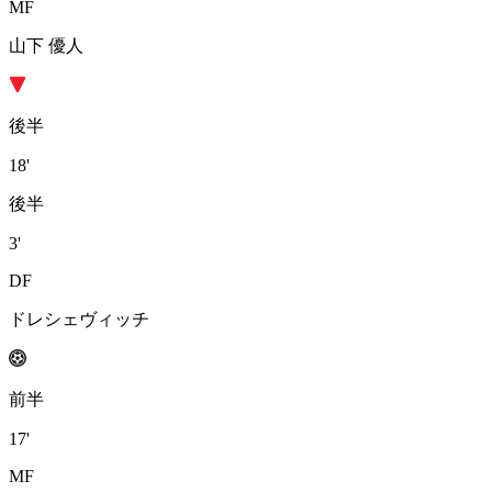
MF
山下 優人
後半
18'
後半
3'
DF
ドレシェヴィッチ
前半
17'
MF