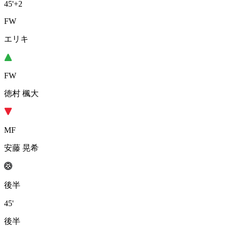
45'
+2
FW
エリキ
FW
徳村 楓大
MF
安藤 晃希
後半
45'
後半