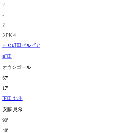
2
-
2
3 PK 4
ＦＣ町田ゼルビア
町田
オウンゴール
67'
17'
下田 北斗
安藤 晃希
90'
48'