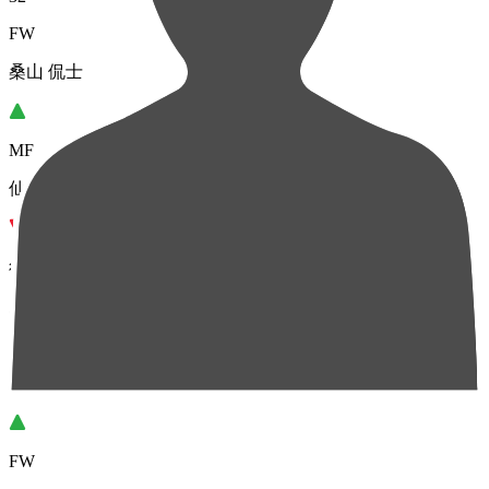
FW
桑山 侃士
MF
仙頭 啓矢
後半
32'
DF
林 幸多郎
FW