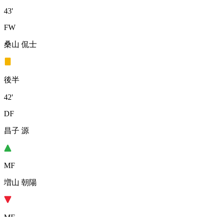
43'
FW
桑山 侃士
後半
42'
DF
昌子 源
MF
増山 朝陽