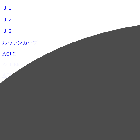
Ｊ１
Ｊ２
Ｊ３
ルヴァンカップ
ACLE
ACL Elite
ACL2
ACL Two
U-21
ホーム
試合速報