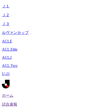
Ｊ１
Ｊ２
Ｊ３
ルヴァンカップ
ACLE
ACL Elite
ACL2
ACL Two
U-21
ホーム
試合速報