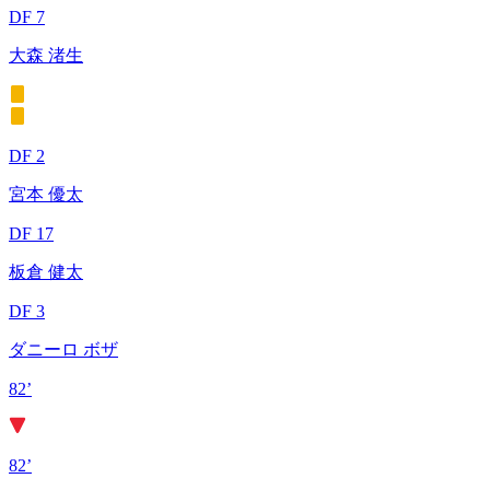
DF 7
大森 渚生
DF 2
宮本 優太
DF 17
板倉 健太
DF 3
ダニーロ ボザ
82’
82’