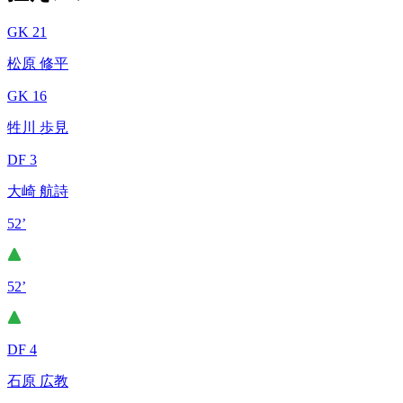
GK 21
松原 修平
GK 16
牲川 歩見
DF 3
大崎 航詩
52’
52’
DF 4
石原 広教