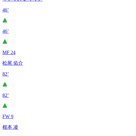
46’
46’
MF 24
松尾 佑介
82’
82’
FW 9
根本 凌