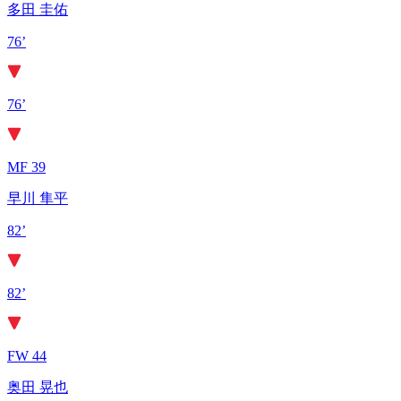
多田 圭佑
76’
76’
MF 39
早川 隼平
82’
82’
FW 44
奥田 晃也