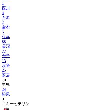
1
西川
4
石原
2
宮本
5
根本
88
長沼
77
金子
13
渡邊
25
安居
10
中島
24
松尾
9
Ｉキーセテリン