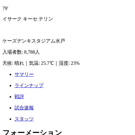
79'
イサーク キーセ テリン
ケーズデンキスタジアム水戸
入場者数
:
8,788人
天候
:
晴れ
｜
気温
:
25.7℃
｜
湿度
:
23%
サマリー
ラインナップ
戦評
試合速報
スタッツ
フォーメーション