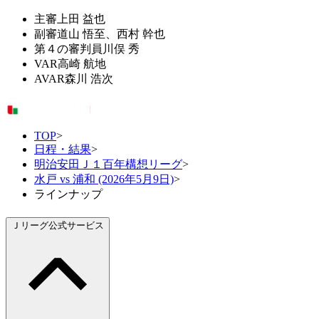
主審
上田 益也
副審
道山 悟至、西村 幹也
第４の審判員
川俣 秀
VAR
高崎 航地
AVAR
森川 浩次
TOP
>
日程・結果
>
明治安田Ｊ１百年構想リーグ
>
水戸 vs 浦和 (2026年5月9日)
>
ラインナップ
Ｊリーグ公式サービス