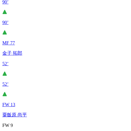
90’
90’
MF 77
金子 拓郎
52’
52’
FW 13
粟飯原 尚平
FW 9