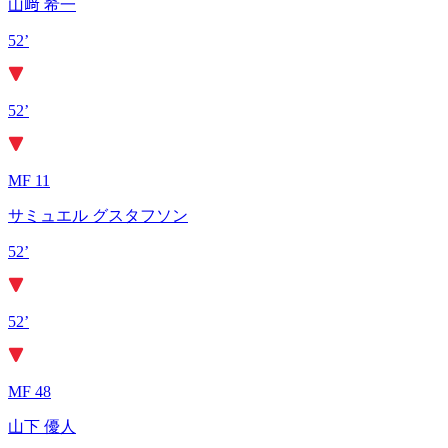
山﨑 希一
52’
52’
MF 11
サミュエル グスタフソン
52’
52’
MF 48
山下 優人