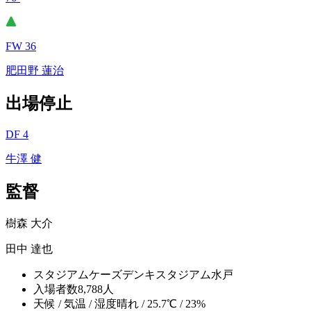
FW 36
肥田野 蓮治
出場停止
DF 4
牛澤 健
監督
樹森 大介
田中 達也
スタジアム
ケーズデンキスタジアム水戸
入場者数
8,788人
天候 / 気温 / 湿度
晴れ / 25.7℃ / 23%