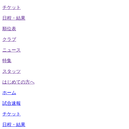
チケット
日程・結果
順位表
クラブ
ニュース
特集
スタッツ
はじめての方へ
ホーム
試合速報
チケット
日程・結果