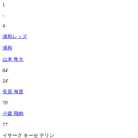
1
-
4
浦和レッズ
浦和
山本 隼大
84'
24'
安居 海渡
70'
小森 飛絢
77'
イサーク キーセ テリン