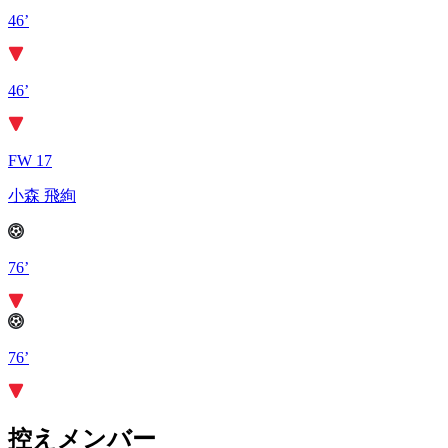
46’
46’
FW 17
小森 飛絢
76’
76’
控えメンバー