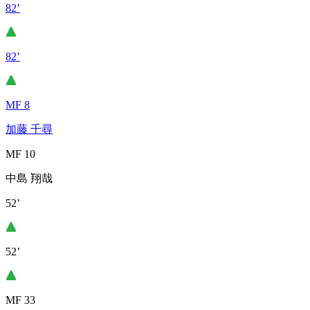
82’
82’
MF 8
加藤 千尋
MF 10
中島 翔哉
52’
52’
MF 33