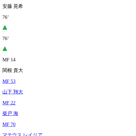
安藤 晃希
76’
76’
MF 14
関根 貴大
MF 53
山下 翔大
MF 22
柴戸 海
MF 70
マテウス レイリア