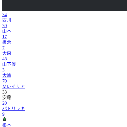
34
西川
39
山本
17
板倉
7
大森
48
山下優
3
大崎
70
Ｍレイリア
33
安藤
20
パトリッキ
9
根本