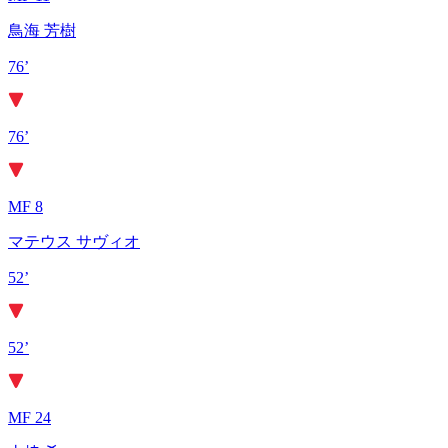
鳥海 芳樹
76’
76’
MF 8
マテウス サヴィオ
52’
52’
MF 24