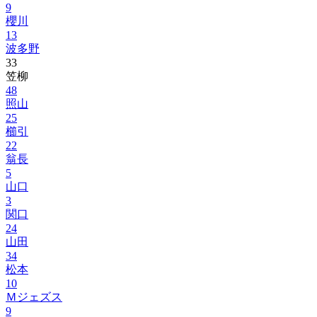
9
櫻川
13
波多野
33
笠柳
48
照山
25
櫛引
22
翁長
5
山口
3
関口
24
山田
34
松本
10
Ｍジェズス
9