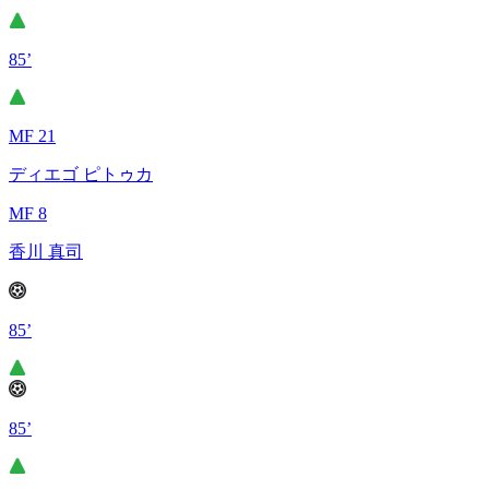
85’
MF 21
ディエゴ ピトゥカ
MF 8
香川 真司
85’
85’