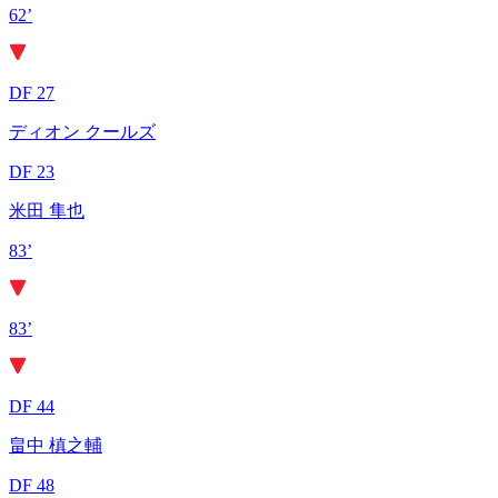
62’
DF 27
ディオン クールズ
DF 23
米田 隼也
83’
83’
DF 44
畠中 槙之輔
DF 48