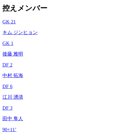
控えメンバー
GK 21
キム ジンヒョン
GK 1
後藤 雅明
DF 2
中村 拓海
DF 6
江川 湧清
DF 3
田中 隼人
90+11’