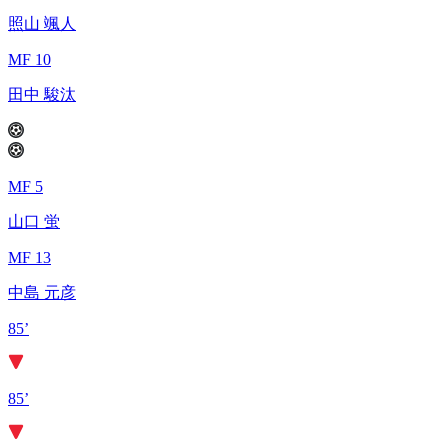
照山 颯人
MF 10
田中 駿汰
MF 5
山口 蛍
MF 13
中島 元彦
85’
85’