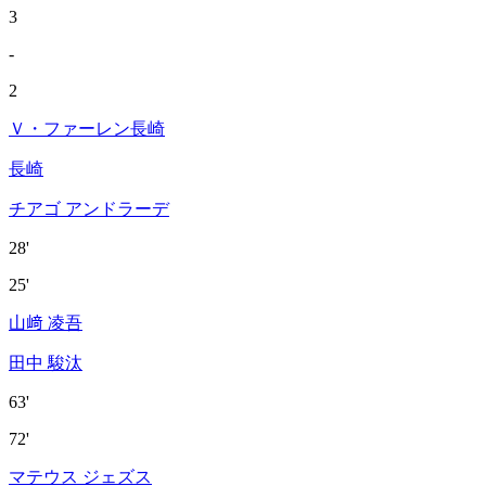
3
-
2
Ｖ・ファーレン長崎
長崎
チアゴ アンドラーデ
28'
25'
山﨑 凌吾
田中 駿汰
63'
72'
マテウス ジェズス