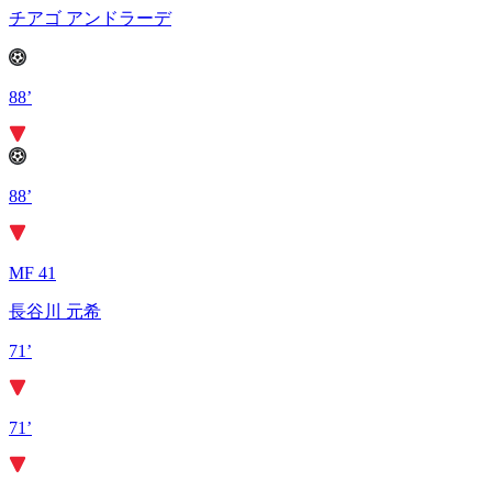
チアゴ アンドラーデ
88’
88’
MF 41
長谷川 元希
71’
71’