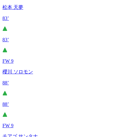
松本 天夢
83’
83’
FW 9
櫻川 ソロモン
88’
88’
FW 9
チアゴ サンタナ