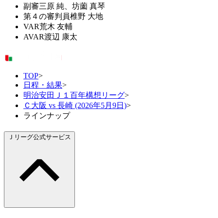
副審
三原 純、坊薗 真琴
第４の審判員
椎野 大地
VAR
荒木 友輔
AVAR
渡辺 康太
TOP
>
日程・結果
>
明治安田Ｊ１百年構想リーグ
>
Ｃ大阪 vs 長崎 (2026年5月9日)
>
ラインナップ
Ｊリーグ公式サービス