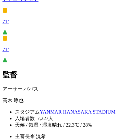
71’
71’
監督
アーサー パパス
高木 琢也
スタジアム
YANMAR HANASAKA STADIUM
入場者数
17,227人
天候 / 気温 / 湿度
晴れ / 22.3℃ / 28%
主審
長峯 滉希