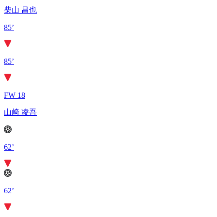
柴山 昌也
85’
85’
FW 18
山﨑 凌吾
62’
62’