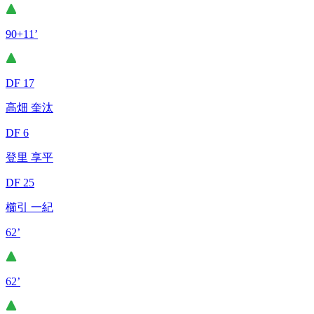
90+11’
DF 17
高畑 奎汰
DF 6
登里 享平
DF 25
櫛引 一紀
62’
62’