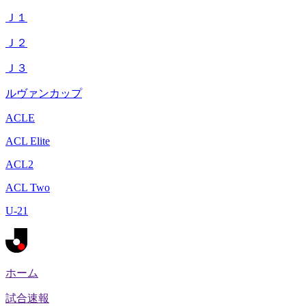
Ｊ１
Ｊ２
Ｊ３
ルヴァンカップ
ACLE
ACL Elite
ACL2
ACL Two
U-21
ホーム
試合速報