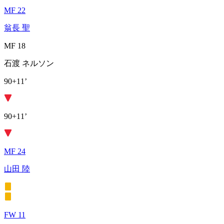
MF 22
翁長 聖
MF 18
石渡 ネルソン
90+11’
90+11’
MF 24
山田 陸
FW 11