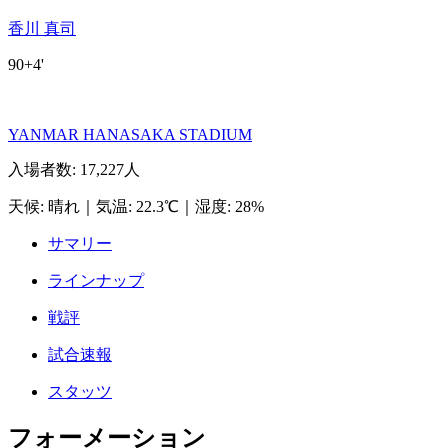
香川 真司
90+4'
YANMAR HANASAKA STADIUM
入場者数
:
17,227人
天候
:
晴れ
｜
気温
:
22.3℃
｜
湿度
:
28%
サマリー
ラインナップ
戦評
試合速報
スタッツ
フォーメーション