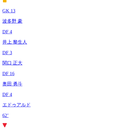
GK 13
波多野 豪
DF 4
井上 黎生人
DF 3
関口 正大
DF 16
奥田 勇斗
DF 4
エドゥアルド
62’