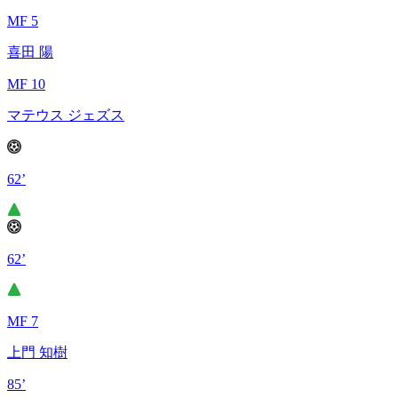
MF 5
喜田 陽
MF 10
マテウス ジェズス
62’
62’
MF 7
上門 知樹
85’