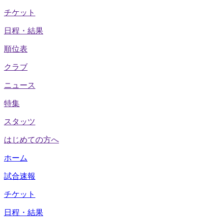
チケット
日程・結果
順位表
クラブ
ニュース
特集
スタッツ
はじめての方へ
ホーム
試合速報
チケット
日程・結果