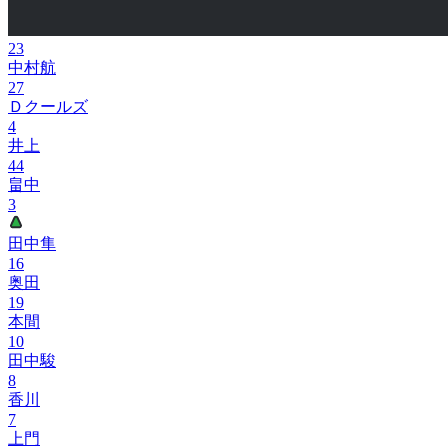
23
中村航
27
Ｄクールズ
4
井上
44
畠中
3
田中隼
16
奥田
19
本間
10
田中駿
8
香川
7
上門