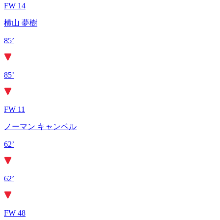
FW 14
横山 夢樹
85’
85’
FW 11
ノーマン キャンベル
62’
62’
FW 48