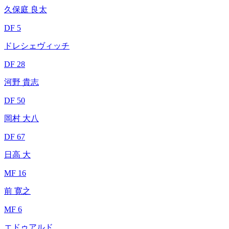
久保庭 良太
DF 5
ドレシェヴィッチ
DF 28
河野 貴志
DF 50
岡村 大八
DF 67
日高 大
MF 16
前 寛之
MF 6
エドゥアルド