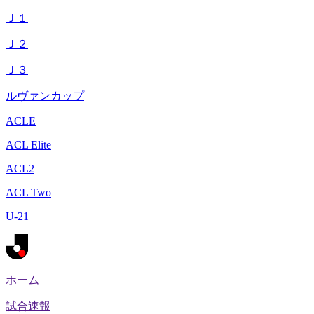
Ｊ１
Ｊ２
Ｊ３
ルヴァンカップ
ACLE
ACL Elite
ACL2
ACL Two
U-21
ホーム
試合速報