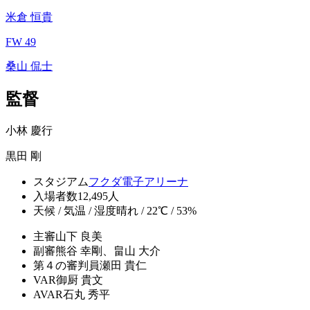
米倉 恒貴
FW 49
桑山 侃士
監督
小林 慶行
黒田 剛
スタジアム
フクダ電子アリーナ
入場者数
12,495人
天候 / 気温 / 湿度
晴れ / 22℃ / 53%
主審
山下 良美
副審
熊谷 幸剛、畠山 大介
第４の審判員
瀬田 貴仁
VAR
御厨 貴文
AVAR
石丸 秀平