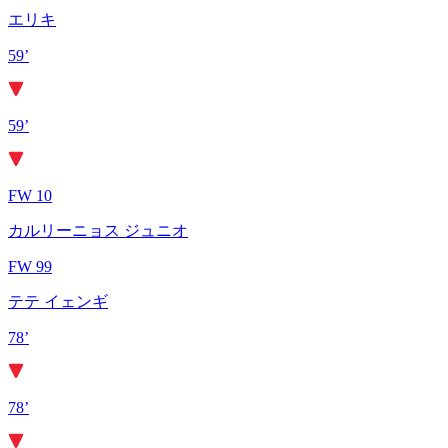
エリキ
59’
59’
FW 10
カルリーニョス ジュニオ
FW 99
テテ イェンギ
78’
78’