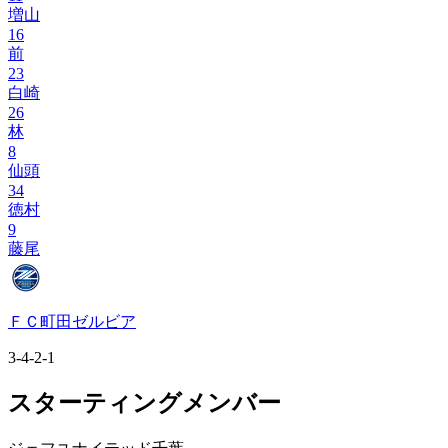
増山
16
前
23
白崎
26
林
8
仙頭
34
徳村
9
藤尾
ＦＣ町田ゼルビア
3-4-2-1
スターティングメンバー