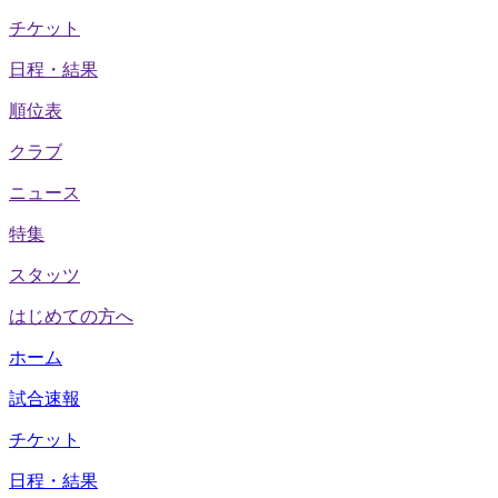
チケット
日程・結果
順位表
クラブ
ニュース
特集
スタッツ
はじめての方へ
ホーム
試合速報
チケット
日程・結果