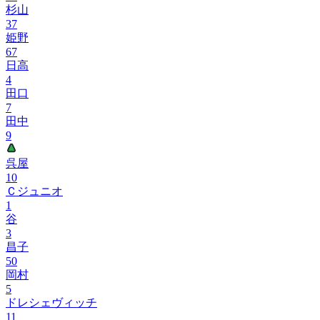
杉山
37
姫野
67
日高
4
田口
7
田中
9
呉屋
10
Ｃジュニオ
1
谷
3
昌子
50
岡村
5
ドレシェヴィッチ
11