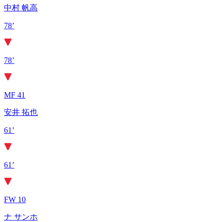
中村 帆高
78’
78’
MF 41
安井 拓也
61’
61’
FW 10
ナ サンホ