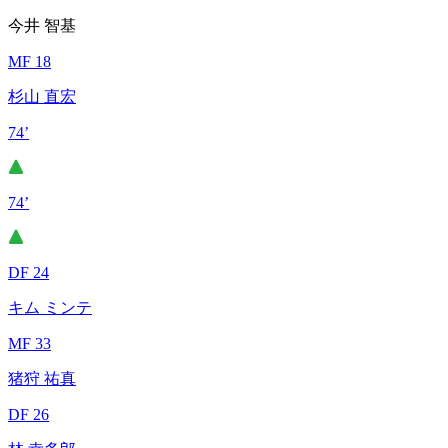
今井 智基
MF 18
杉山 直宏
74’
74’
DF 24
キム ミンテ
MF 33
猪狩 祐真
DF 26