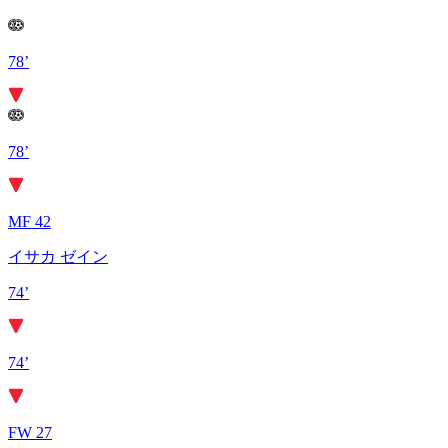
78’
78’
MF 42
イサカ ゼイン
74’
74’
FW 27