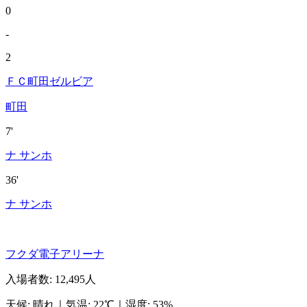
0
-
2
ＦＣ町田ゼルビア
町田
7'
ナ サンホ
36'
ナ サンホ
フクダ電子アリーナ
入場者数
:
12,495人
天候
:
晴れ
｜
気温
:
22℃
｜
湿度
:
53%