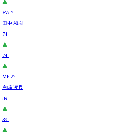
FW 7
田中 和樹
74’
74’
MF 23
白崎 凌兵
89’
89’