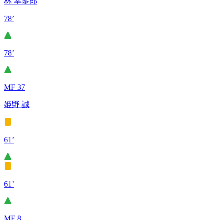
林 幸多郎
78’
78’
MF 37
姫野 誠
61’
61’
MF 8