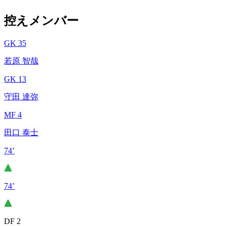
控えメンバー
GK 35
若原 智哉
GK 13
守田 達弥
MF 4
田口 泰士
74’
74’
DF 2