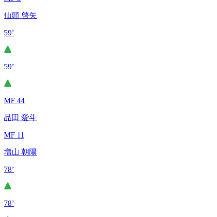
仙頭 啓矢
59’
59’
MF 44
品田 愛斗
MF 11
増山 朝陽
78’
78’