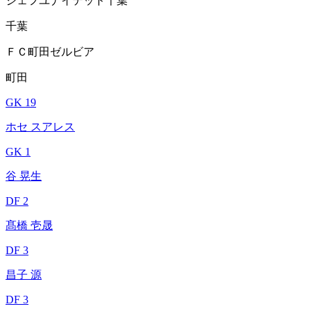
ジェフユナイテッド千葉
千葉
ＦＣ町田ゼルビア
町田
GK 19
ホセ スアレス
GK 1
谷 晃生
DF 2
髙橋 壱晟
DF 3
昌子 源
DF 3