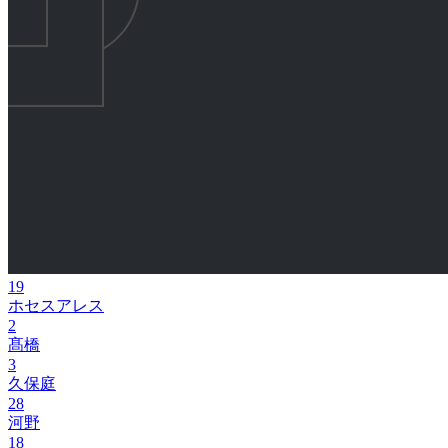
19
ホセスアレス
2
髙橋
3
久保庭
28
河野
18