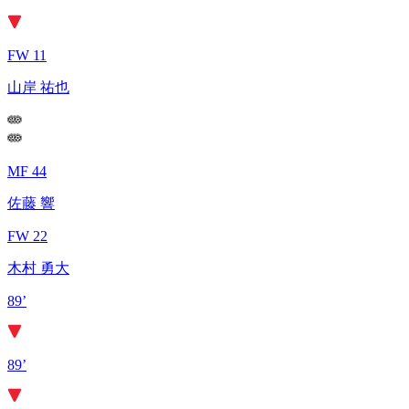
FW 11
山岸 祐也
MF 44
佐藤 響
FW 22
木村 勇大
89’
89’