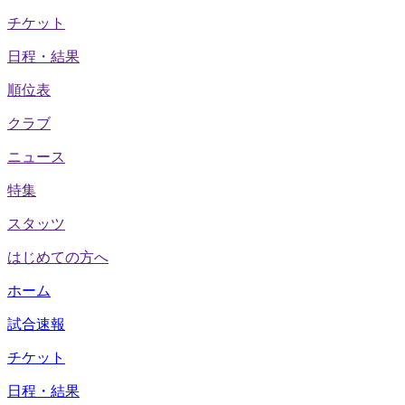
チケット
日程・結果
順位表
クラブ
ニュース
特集
スタッツ
はじめての方へ
ホーム
試合速報
チケット
日程・結果