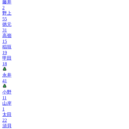
藤井
2
野上
55
徳元
31
高嶺
15
稲垣
19
甲田
18
永井
41
小野
11
山岸
1
太田
22
須貝