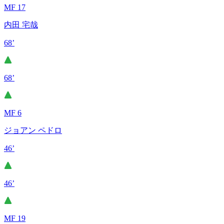
MF 17
内田 宅哉
68’
68’
MF 6
ジョアン ペドロ
46’
46’
MF 19