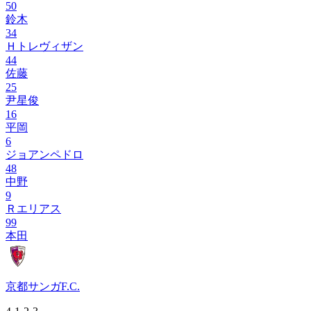
50
鈴木
34
Ｈトレヴィザン
44
佐藤
25
尹星俊
16
平岡
6
ジョアンペドロ
48
中野
9
Ｒエリアス
99
本田
京都サンガF.C.