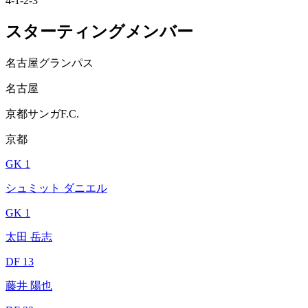
4-1-2-3
スターティングメンバー
名古屋グランパス
名古屋
京都サンガF.C.
京都
GK 1
シュミット ダニエル
GK 1
太田 岳志
DF 13
藤井 陽也