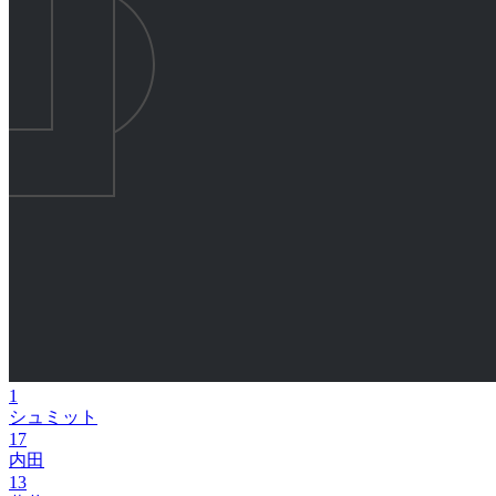
1
シュミット
17
内田
13