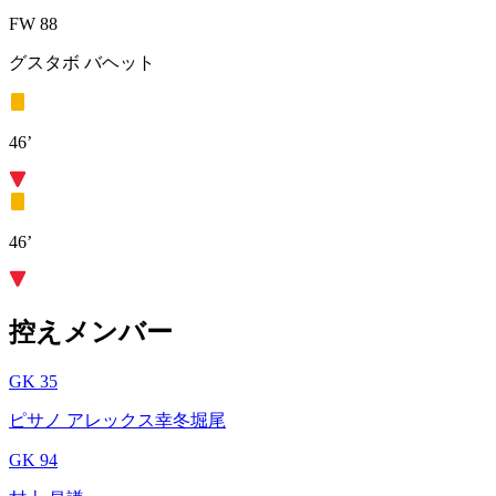
FW 88
グスタボ バヘット
46’
46’
控えメンバー
GK 35
ピサノ アレックス幸冬堀尾
GK 94