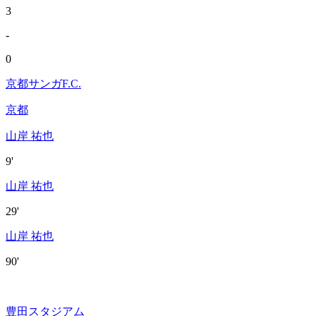
3
-
0
京都サンガF.C.
京都
山岸 祐也
9'
山岸 祐也
29'
山岸 祐也
90'
豊田スタジアム