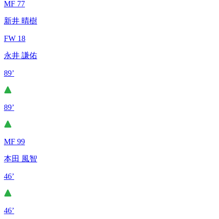
MF 77
新井 晴樹
FW 18
永井 謙佑
89’
89’
MF 99
本田 風智
46’
46’