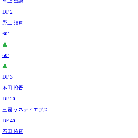
村上 昌謙
DF 2
野上 結貴
60’
60’
DF 3
麻田 将吾
DF 20
三國 ケネディエブス
DF 40
石田 侑資