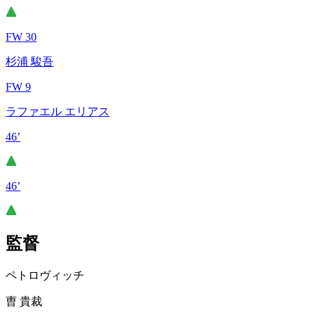
FW 30
杉浦 駿吾
FW 9
ラファエル エリアス
46’
46’
監督
ペトロヴィッチ
曺 貴裁