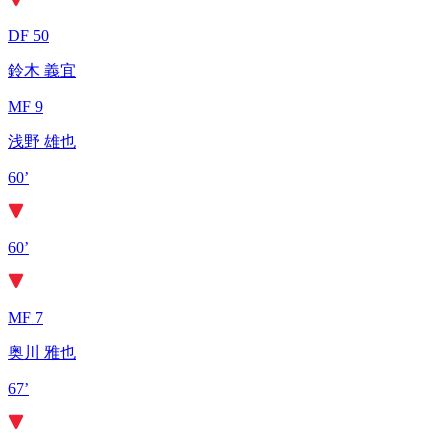
DF 50
鈴木 義宜
MF 9
浅野 雄也
60’
60’
MF 7
奥川 雅也
67’