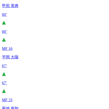
甲田 英將
60’
60’
MF 16
平岡 大陽
67’
67’
MF 33
菊地 泰智