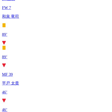
FW 7
和泉 竜司
89’
89’
MF 39
平戸 太貴
46’
46’