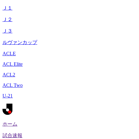
Ｊ１
Ｊ２
Ｊ３
ルヴァンカップ
ACLE
ACL Elite
ACL2
ACL Two
U-21
ホーム
試合速報