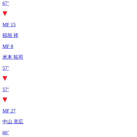
67’
MF 15
稲垣 祥
MF 8
米本 拓司
57’
57’
MF 27
中山 克広
60’