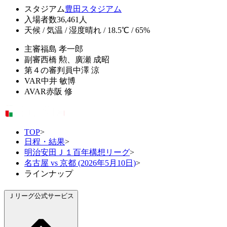
スタジアム
豊田スタジアム
入場者数
36,461人
天候 / 気温 / 湿度
晴れ / 18.5℃ / 65%
主審
福島 孝一郎
副審
西橋 勲、廣瀬 成昭
第４の審判員
中澤 涼
VAR
中井 敏博
AVAR
赤阪 修
TOP
>
日程・結果
>
明治安田Ｊ１百年構想リーグ
>
名古屋 vs 京都 (2026年5月10日)
>
ラインナップ
Ｊリーグ公式サービス