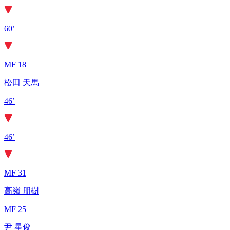
60’
MF 18
松田 天馬
46’
46’
MF 31
高嶺 朋樹
MF 25
尹 星俊