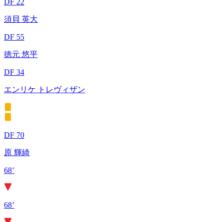
DF 22
須貝 英大
DF 55
徳元 悠平
DF 34
エンリケ トレヴィザン
DF 70
原 輝綺
68’
68’