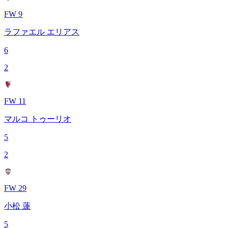
FW 9
ラファエル エリアス
6
2
FW 11
マルコ トゥーリオ
5
2
FW 29
小松 蓮
5