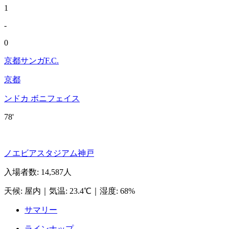
1
-
0
京都サンガF.C.
京都
ンドカ ボニフェイス
78'
ノエビアスタジアム神戸
入場者数
:
14,587人
天候
:
屋内
｜
気温
:
23.4℃
｜
湿度
:
68%
サマリー
ラインナップ