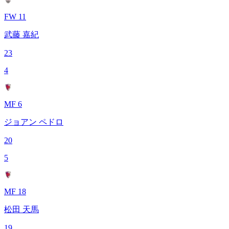
FW 11
武藤 嘉紀
23
4
MF 6
ジョアン ペドロ
20
5
MF 18
松田 天馬
19