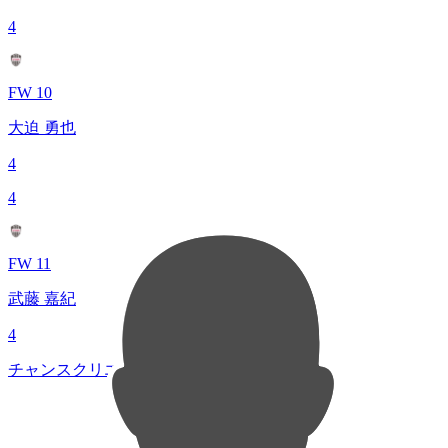
4
FW 10
大迫 勇也
4
4
FW 11
武藤 嘉紀
4
チャンスクリエイト総数