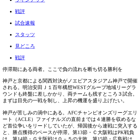
戦評
試合速報
スタッツ
見どころ
戦評
停滞期にある両者。ここで負の流れを断ち切る勝利を
神戸と京都による関西対決がノエビアスタジアム神戸で開催
される。明治安田Ｊ１百年構想WESTグループ地域リーグラ
ウンドも終盤に差しかかり、両チームも残すところ３試合。
まずは目先の一戦を制し、上昇の機運を盛り上げたい。
神戸が苦しみの渦中にある。AFCチャンピオンズリーグエリ
ート（ACLE）ファイナルズの直前までは４連勝を収めるな
ど首位争いをリードしていたが、帰国後から連戦に突入する
と、勝点獲得のペースが停滞。第13節・Ｃ大阪戦はPK戦負
け、第14節・Ｇ大阪戦は０－５の大敗。第15節・広島戦は