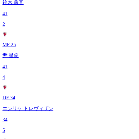
鈴木 義宜
41
2
MF 25
尹 星俊
41
4
DF 34
エンリケ トレヴィザン
34
5