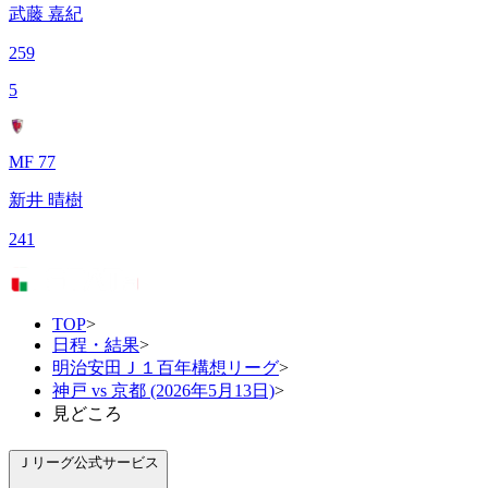
武藤 嘉紀
259
5
MF 77
新井 晴樹
241
TOP
>
日程・結果
>
明治安田Ｊ１百年構想リーグ
>
神戸 vs 京都 (2026年5月13日)
>
見どころ
Ｊリーグ公式サービス