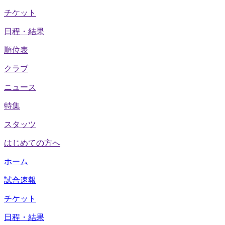
チケット
日程・結果
順位表
クラブ
ニュース
特集
スタッツ
はじめての方へ
ホーム
試合速報
チケット
日程・結果