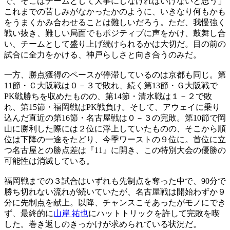
で、そこはチームとして大事にしなければいけないと思う」
これまでの苦しみがなかったかのように、いきなり何もかも
をうまくかみ合わせることは難しいだろう。ただ、我慢強く
戦い抜き、難しい局面でもポジティブに声をかけ、鼓舞し合
い、チームとして盛り上げ続けられるかは大切だ。目の前の
試合に全力をかける、神戸らしさと向き合うのみだ。
一方、勝点獲得のペースが停滞しているのは京都も同じ。第
11節・Ｃ大阪戦は０－３で敗れ、続く第13節・Ｇ大阪戦で
PK戦勝ちを収めたものの、第14節・清水戦は１－２で敗
れ、第15節・福岡戦はPK戦負け。そして、アウェイに乗り
込んだ直近の第16節・名古屋戦は０－３の完敗。第10節で岡
山に勝利した際には２位に浮上していたものの、そこから順
位は下降の一途をたどり、今季ワーストの９位に。首位に立
つ名古屋との勝点差は『11』に開き、この特別大会の優勝の
可能性は消滅している。
福岡戦までの３試合はいずれも先制点を奪った中で、90分で
勝ち切れない流れが続いていたが、名古屋戦は開始わずか９
分に先制点を献上。以降、チャンスこそあったがモノにでき
ず、最終的に
山岸 祐也
にハットトリックを許して完敗を喫
した。巻き返しのきっかけが求められている状況だ。