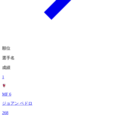
順位
選手名
成績
1
MF 6
ジョアン ペドロ
268