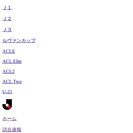
Ｊ１
Ｊ２
Ｊ３
ルヴァンカップ
ACLE
ACL Elite
ACL2
ACL Two
U-21
ホーム
試合速報