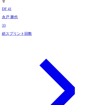
DF 41
永戸 勝也
33
総スプリント回数