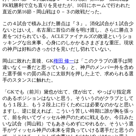
PK戦勝利で立ち直りを見せたが、10日にホームで行われた
直近の第16節・岡山戦は０－３の敗戦だった。
この４試合で積み上げた勝点は『３』。消化試合が１試合少
ないとはいえ、名古屋に首位の座を明け渡し、さらに勝点３
差をつけられている。ACLEファイナルズの敗退というショ
ッキングな出来事、心身にのしかかるさまざまな重圧。現状
の神戸は好転のきっかけを見いだし切れていない。
岡山に敗れた直後、GK
権田 修一
は「このクラブの選手は間
違いなく一番だと思っている」と、神戸のメンバー外を含め
た選手個々の質の高さに太鼓判を押した上で、求められる選
手のスタンスに触れた。
「GKでも（前川）黛也が出て、僕が出て、やっぱり指定席
のあるポジションはないと思う。そういうのがクラブとして
もう１段上、もう２段上に行くためには必要なのかなと思い
ますし、逆に捉えれば、こういう苦しい時期に誰が胸を張っ
て、前を向いてヴィッセル神戸のために戦えるか。今日みた
いな試合（岡山戦）でもあきらめずにやれるか。そういう選
手がヴィッセル神戸の未来を背負っていける選手だと思うの