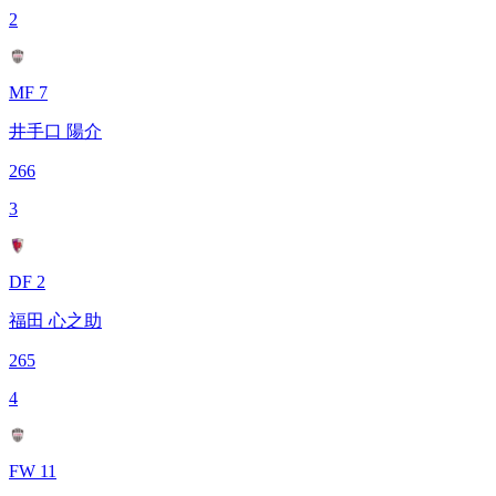
2
MF 7
井手口 陽介
266
3
DF 2
福田 心之助
265
4
FW 11