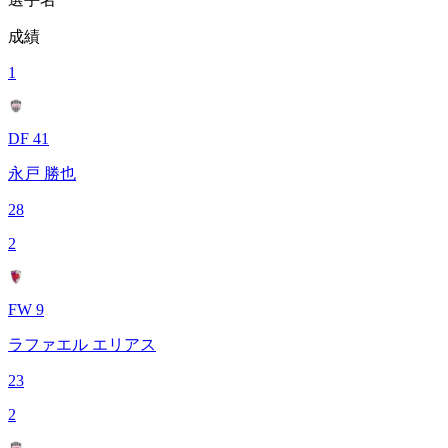
成績
1
DF 41
永戸 勝也
28
2
FW 9
ラファエル エリアス
23
2