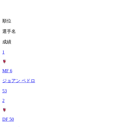
順位
選手名
成績
1
MF 6
ジョアン ペドロ
53
2
DF 50