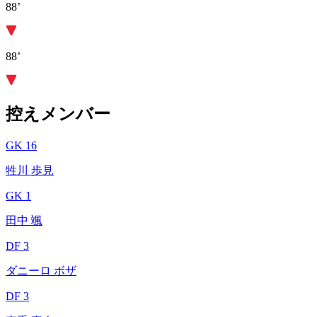
88’
88’
控えメンバー
GK 16
牲川 歩見
GK 1
田中 颯
DF 3
ダニーロ ボザ
DF 3