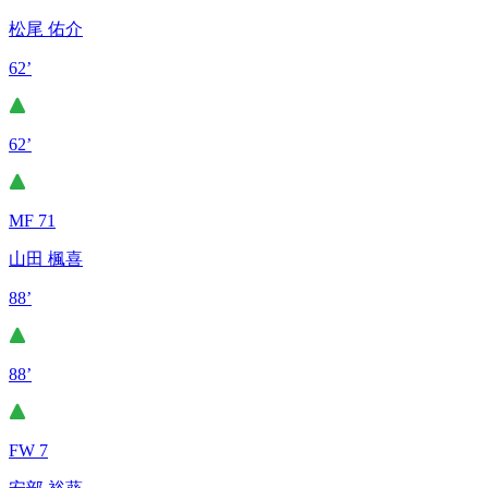
松尾 佑介
62’
62’
MF 71
山田 楓喜
88’
88’
FW 7