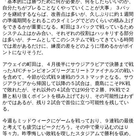
「基本的には勝つために何が必要か、何をしたらいいのか、
自分たちがブレることなくやっていくことが大事」 ３バッ
クを継続するならば、改善点は多いが、久しぶりに約１週間
の準備期間をとれるこのタイミングでどのくらいの積み上げ
をできるかが重要になる。町田は３バックで戦っているため
システム上はかみ合い、それぞれの役割はハッキリする部分
は多いが、チームとしてこのシステムで戦ってきている時間
では差があるだけに、練度の差をどのように埋めるかがポイ
ントになりそうだ。
アウェイの町田は、４月後半にサウジアラビアで決勝まで戦
ったAFCチャンピオンズリーグエリートファイナルズの戦い
を含めて、今節が公式戦９連戦のラストマッチとなる。サウ
ジアラビアから帰国して以降の５試合は、鹿島にこそPK戦
で敗れたが、それ以外の４試合では90分で２勝、PK戦で２
勝と粘り強くポイントを積み上げており、その可能性はわず
かではあるが、残り２試合で首位に立つ可能性を残してい
る。
今週もミッドウィークにゲームを戦っており、９連戦の最後
と考えても疲労はピークだろう。その中で乗り込むのはＵ
等々力。昨季悔しい敗戦を喫したスタジアムで勝利を収め、