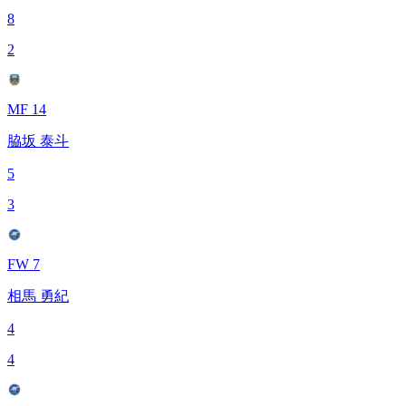
8
2
MF 14
脇坂 泰斗
5
3
FW 7
相馬 勇紀
4
4