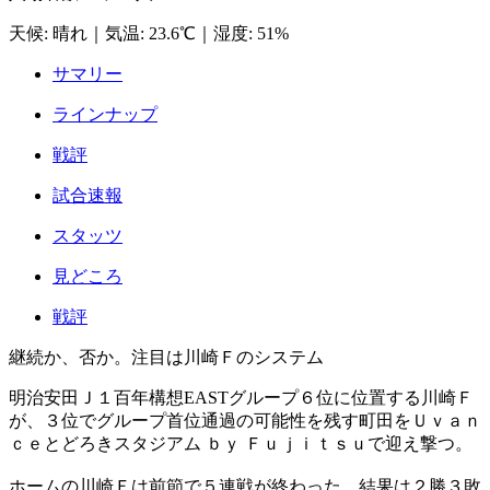
天候
:
晴れ
｜
気温
:
23.6℃
｜
湿度
:
51%
サマリー
ラインナップ
戦評
試合速報
スタッツ
見どころ
戦評
継続か、否か。注目は川崎Ｆのシステム
明治安田Ｊ１百年構想EASTグループ６位に位置する川崎Ｆ
が、３位でグループ首位通過の可能性を残す町田をＵｖａｎ
ｃｅとどろきスタジアム ｂｙ Ｆｕｊｉｔｓｕで迎え撃つ。
ホームの川崎Ｆは前節で５連戦が終わった。結果は２勝３敗