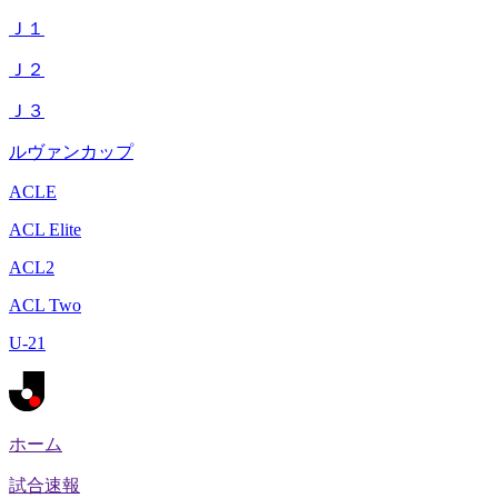
Ｊ１
Ｊ２
Ｊ３
ルヴァンカップ
ACLE
ACL Elite
ACL2
ACL Two
U-21
ホーム
試合速報