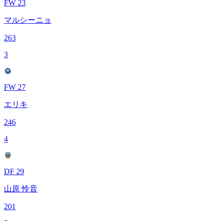
FW 23
マルシーニョ
263
3
FW 27
エリキ
246
4
DF 29
山原 怜音
201