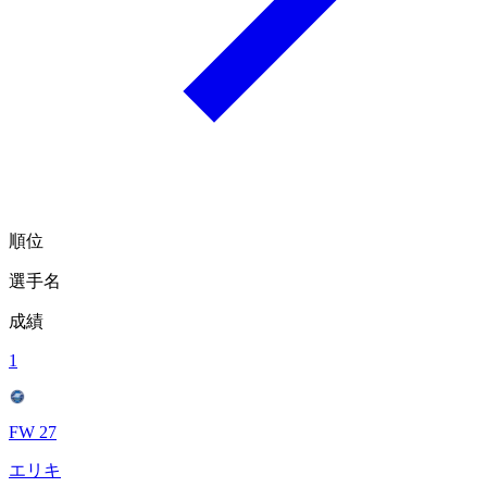
順位
選手名
成績
1
FW 27
エリキ