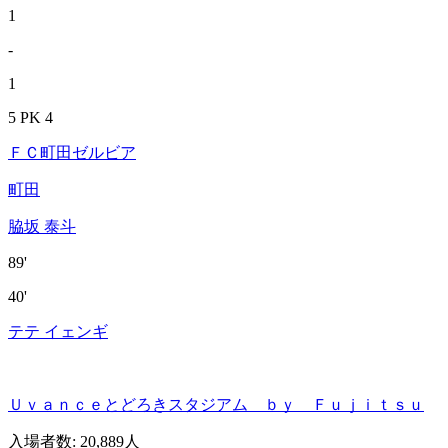
1
-
1
5 PK 4
ＦＣ町田ゼルビア
町田
脇坂 泰斗
89'
40'
テテ イェンギ
Ｕｖａｎｃｅとどろきスタジアム ｂｙ Ｆｕｊｉｔｓｕ
入場者数
:
20,889人