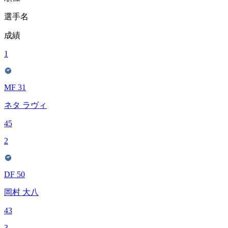
選手名
成績
1
MF 31
ネタ ラヴィ
45
2
DF 50
岡村 大八
43
3