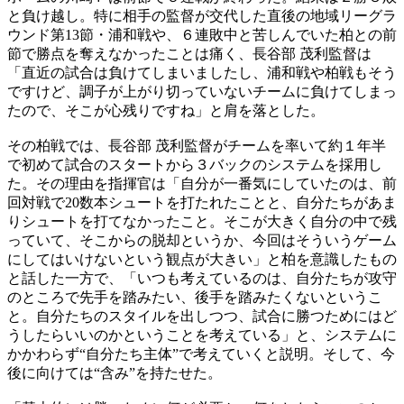
と負け越し。特に相手の監督が交代した直後の地域リーグラ
ウンド第13節・浦和戦や、６連敗中と苦しんでいた柏との前
節で勝点を奪えなかったことは痛く、長谷部 茂利監督は
「直近の試合は負けてしまいましたし、浦和戦や柏戦もそう
ですけど、調子が上がり切っていないチームに負けてしまっ
たので、そこが心残りですね」と肩を落とした。
その柏戦では、長谷部 茂利監督がチームを率いて約１年半
で初めて試合のスタートから３バックのシステムを採用し
た。その理由を指揮官は「自分が一番気にしていたのは、前
回対戦で20数本シュートを打たれたことと、自分たちがあま
りシュートを打てなかったこと。そこが大きく自分の中で残
っていて、そこからの脱却というか、今回はそういうゲーム
にしてはいけないという観点が大きい」と柏を意識したもの
と話した一方で、「いつも考えているのは、自分たちが攻守
のところで先手を踏みたい、後手を踏みたくないというこ
と。自分たちのスタイルを出しつつ、試合に勝つためにはど
うしたらいいのかということを考えている」と、システムに
かかわらず“自分たち主体”で考えていくと説明。そして、今
後に向けては“含み”を持たせた。