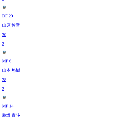
DF 29
山原 怜音
30
2
MF 6
山本 悠樹
28
2
MF 14
脇坂 泰斗