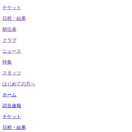
チケット
日程・結果
順位表
クラブ
ニュース
特集
スタッツ
はじめての方へ
ホーム
試合速報
チケット
日程・結果