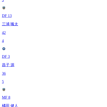
DF 13
三浦 颯太
42
4
DF 3
昌子 源
36
5
MF 8
橘田 健人