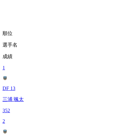
順位
選手名
成績
1
DF 13
三浦 颯太
352
2