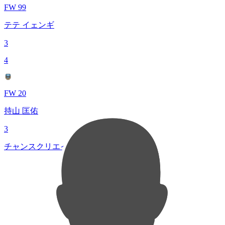
FW 99
テテ イェンギ
3
4
FW 20
持山 匡佑
3
チャンスクリエイト総数