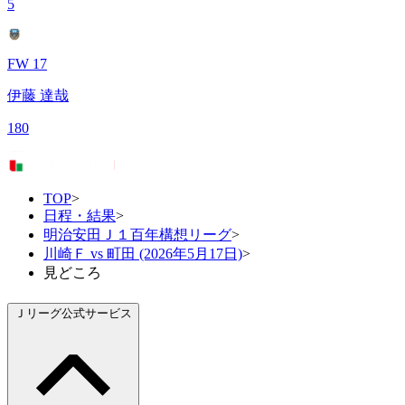
5
FW 17
伊藤 達哉
180
TOP
>
日程・結果
>
明治安田Ｊ１百年構想リーグ
>
川崎Ｆ vs 町田 (2026年5月17日)
>
見どころ
Ｊリーグ公式サービス