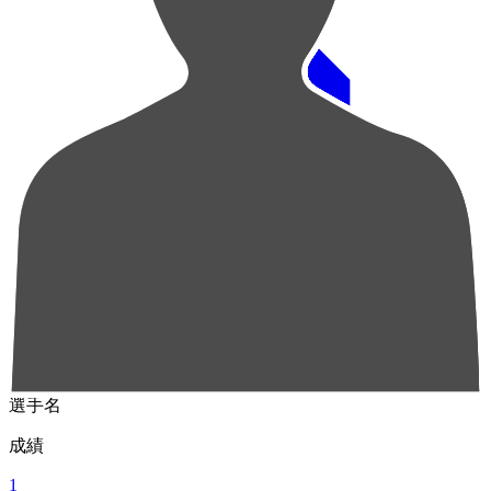
順位
選手名
成績
1