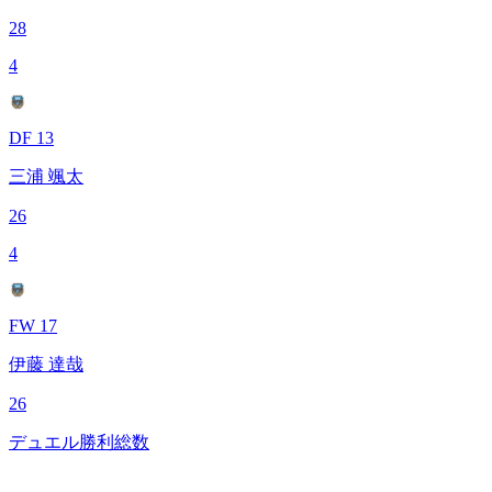
28
4
DF 13
三浦 颯太
26
4
FW 17
伊藤 達哉
26
デュエル勝利総数