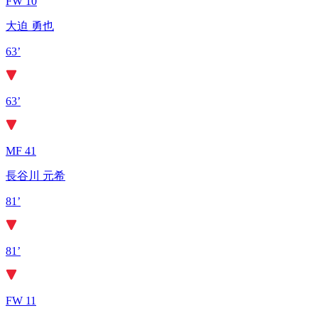
FW 10
大迫 勇也
63’
63’
MF 41
長谷川 元希
81’
81’
FW 11