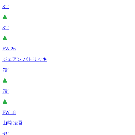
81’
81’
FW 26
ジェアン パトリッキ
79’
79’
FW 18
山﨑 凌吾
63’