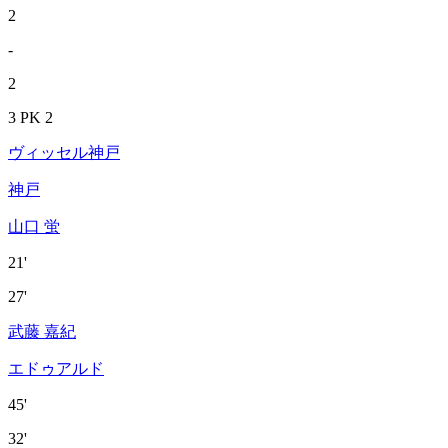
2
-
2
3 PK 2
ヴィッセル神戸
神戸
山口 蛍
21'
27'
武藤 嘉紀
エドゥアルド
45'
32'