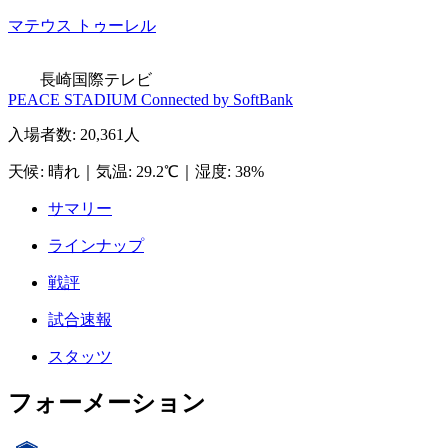
マテウス トゥーレル
長崎国際テレビ
PEACE STADIUM Connected by SoftBank
入場者数
:
20,361人
天候
:
晴れ
｜
気温
:
29.2℃
｜
湿度
:
38%
サマリー
ラインナップ
戦評
試合速報
スタッツ
フォーメーション