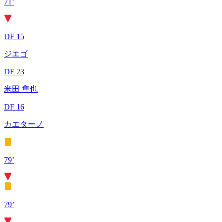
71’
DF 15
ジエゴ
DF 23
米田 隼也
DF 16
カエターノ
79’
79’