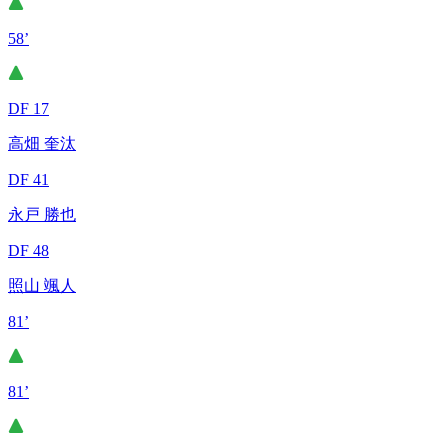
58’
DF 17
高畑 奎汰
DF 41
永戸 勝也
DF 48
照山 颯人
81’
81’