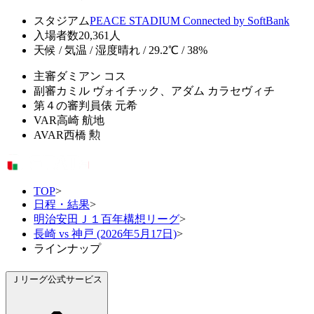
スタジアム
PEACE STADIUM Connected by SoftBank
入場者数
20,361人
天候 / 気温 / 湿度
晴れ / 29.2℃ / 38%
主審
ダミアン コス
副審
カミル ヴォイチック、アダム カラセヴィチ
第４の審判員
俵 元希
VAR
高崎 航地
AVAR
西橋 勲
TOP
>
日程・結果
>
明治安田Ｊ１百年構想リーグ
>
長崎 vs 神戸 (2026年5月17日)
>
ラインナップ
Ｊリーグ公式サービス