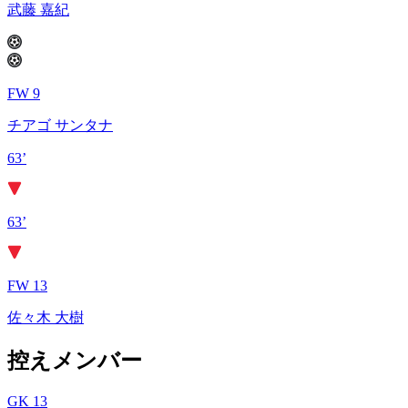
武藤 嘉紀
FW 9
チアゴ サンタナ
63’
63’
FW 13
佐々木 大樹
控えメンバー
GK 13