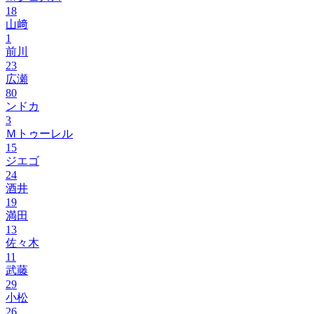
18
山﨑
1
前川
23
広瀬
80
ンドカ
3
Ｍトゥーレル
15
ジエゴ
24
酒井
19
満田
13
佐々木
11
武藤
29
小松
26