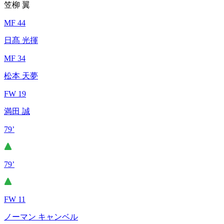
笠柳 翼
MF 44
日髙 光揮
MF 34
松本 天夢
FW 19
満田 誠
79’
79’
FW 11
ノーマン キャンベル