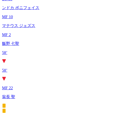
ンドカ ボニフェイス
MF 10
マテウス ジェズス
MF 2
飯野 七聖
58’
58’
MF 22
翁長 聖