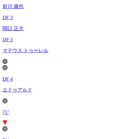
前川 黛也
DF 3
関口 正大
DF 3
マテウス トゥーレル
DF 4
エドゥアルド
71’