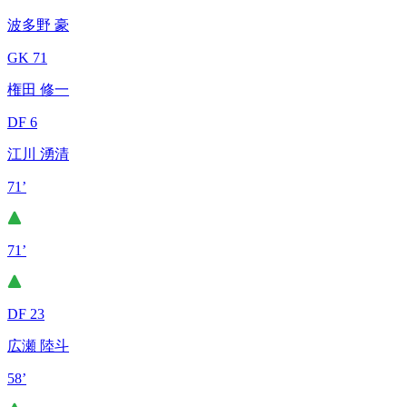
波多野 豪
GK 71
権田 修一
DF 6
江川 湧清
71’
71’
DF 23
広瀬 陸斗
58’