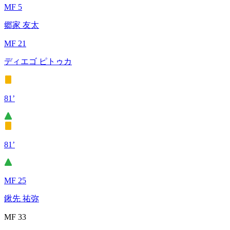
MF 5
郷家 友太
MF 21
ディエゴ ピトゥカ
81’
81’
MF 25
鍬先 祐弥
MF 33