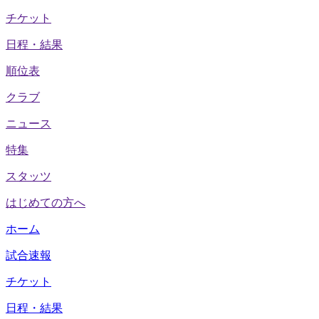
チケット
日程・結果
順位表
クラブ
ニュース
特集
スタッツ
はじめての方へ
ホーム
試合速報
チケット
日程・結果