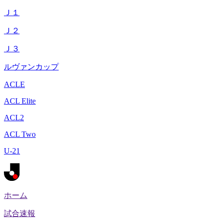
Ｊ１
Ｊ２
Ｊ３
ルヴァンカップ
ACLE
ACL Elite
ACL2
ACL Two
U-21
ホーム
試合速報