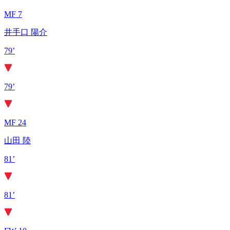
MF 7
井手口 陽介
79’
79’
MF 24
山田 陸
81’
81’