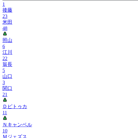
1
後藤
23
米田
48
照山
6
江川
22
翁長
5
山口
3
関口
21
Ｄピトゥカ
11
Ｎキャンベル
10
Ｍジェズス