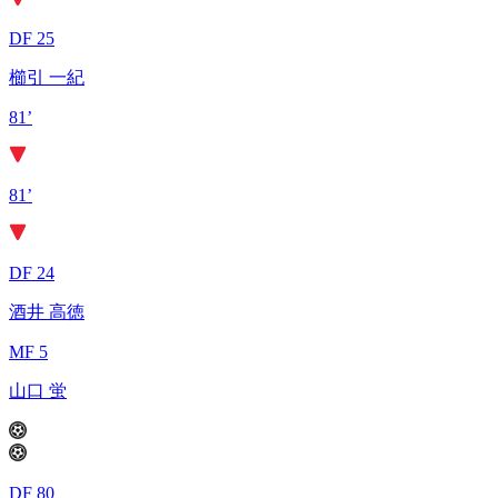
DF 25
櫛引 一紀
81’
81’
DF 24
酒井 高徳
MF 5
山口 蛍
DF 80