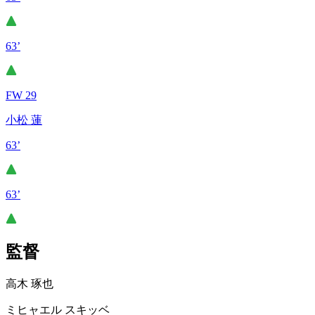
63’
FW 29
小松 蓮
63’
63’
監督
高木 琢也
ミヒャエル スキッベ