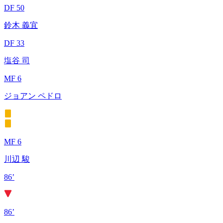
DF 50
鈴木 義宜
DF 33
塩谷 司
MF 6
ジョアン ペドロ
MF 6
川辺 駿
86’
86’