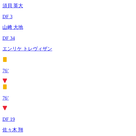
須貝 英大
DF 3
山﨑 大地
DF 34
エンリケ トレヴィザン
76’
76’
DF 19
佐々木 翔