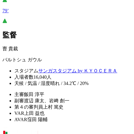
79’
監督
曺 貴裁
バルトシュ ガウル
スタジアム
サンガスタジアム by ＫＹＯＣＥＲＡ
入場者数
16,040人
天候 / 気温 / 湿度
晴れ / 34.2℃ / 20%
主審
飯田 淳平
副審
渡辺 康太、岩﨑 創一
第４の審判員
上村 篤史
VAR
上田 益也
AVAR
窪田 陽輔