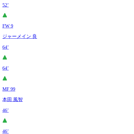
52’
FW 9
ジャーメイン 良
64’
64’
MF 99
本田 風智
46’
46’