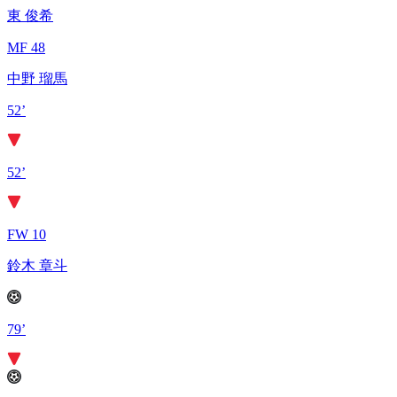
東 俊希
MF 48
中野 瑠馬
52’
52’
FW 10
鈴木 章斗
79’