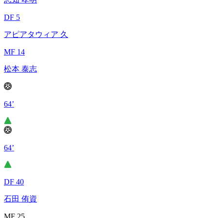
DF 5
アピアタウィア 久
MF 14
松本 泰志
64’
64’
DF 40
石田 侑資
MF 25