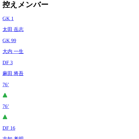
控えメンバー
GK 1
太田 岳志
GK 99
大内 一生
DF 3
麻田 将吾
76’
76’
DF 16
志知 孝明