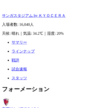
サンガスタジアム by ＫＹＯＣＥＲＡ
入場者数
:
16,040人
天候
:
晴れ
｜
気温
:
34.2℃
｜
湿度
:
20%
サマリー
ラインナップ
戦評
試合速報
スタッツ
フォーメーション