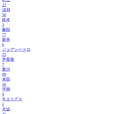
22
須貝
50
鈴木
3
麻田
77
新井
6
ジョアンペドロ
25
尹星俊
7
奥川
99
本田
16
平岡
9
Ｒエリアス
1
大迫