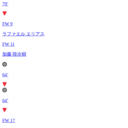
79’
FW 9
ラファエル エリアス
FW 11
加藤 陸次樹
64’
64’
FW 17