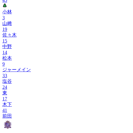
45
小林
3
山﨑
19
佐々木
15
中野
14
松本
9
ジャーメイン
33
塩谷
24
東
17
木下
41
前田