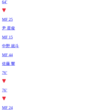
64’
MF 25
尹 星俊
MF 15
中野 就斗
MF 44
佐藤 響
76’
76’
MF 24