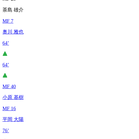
茶島 雄介
MF 7
奥川 雅也
64’
64’
MF 40
小原 基樹
MF 16
平岡 大陽
76’