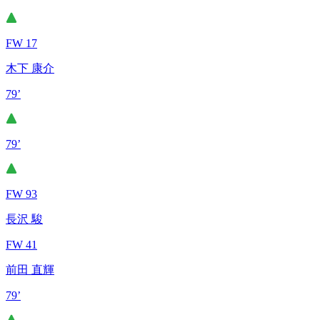
FW 17
木下 康介
79’
79’
FW 93
長沢 駿
FW 41
前田 直輝
79’