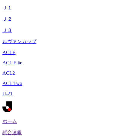
Ｊ１
Ｊ２
Ｊ３
ルヴァンカップ
ACLE
ACL Elite
ACL2
ACL Two
U-21
ホーム
試合速報