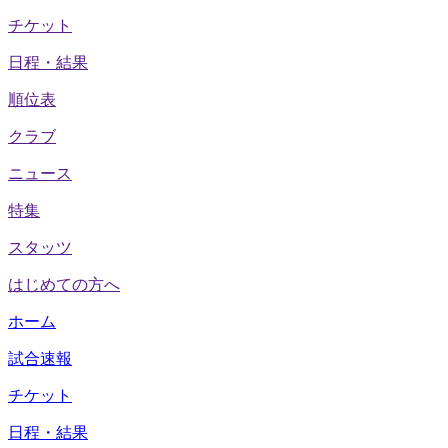
チケット
日程・結果
順位表
クラブ
ニュース
特集
スタッツ
はじめての方へ
ホーム
試合速報
チケット
日程・結果