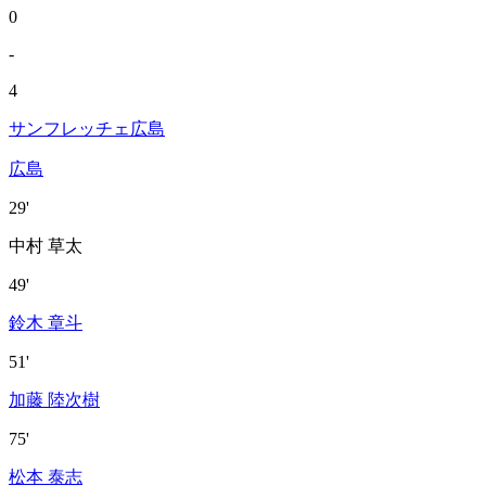
0
-
4
サンフレッチェ広島
広島
29'
中村 草太
49'
鈴木 章斗
51'
加藤 陸次樹
75'
松本 泰志