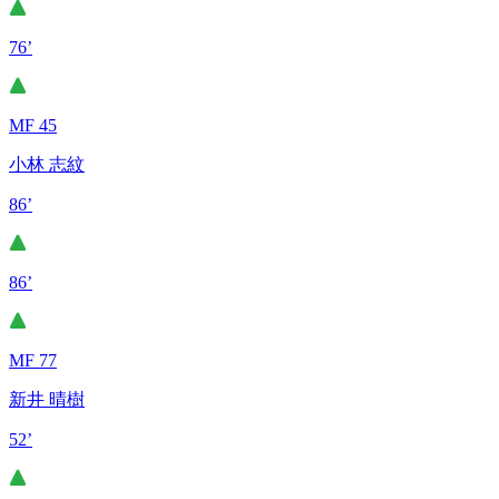
76’
MF 45
小林 志紋
86’
86’
MF 77
新井 晴樹
52’