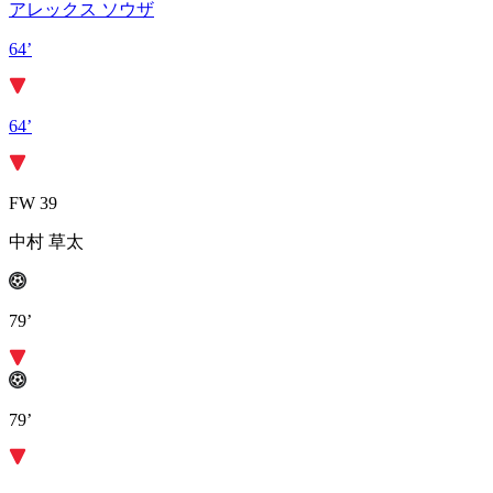
アレックス ソウザ
64’
64’
FW 39
中村 草太
79’
79’