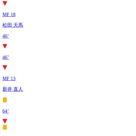
MF 18
松田 天馬
46’
46’
MF 13
新井 直人
64’