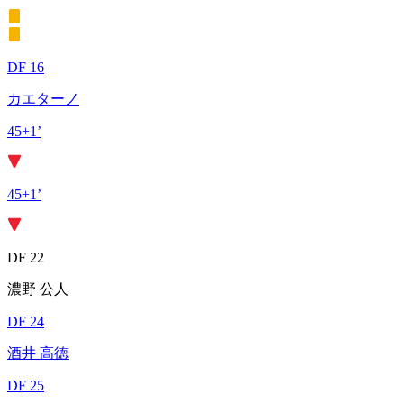
DF 16
カエターノ
45+1’
45+1’
DF 22
濃野 公人
DF 24
酒井 高徳
DF 25