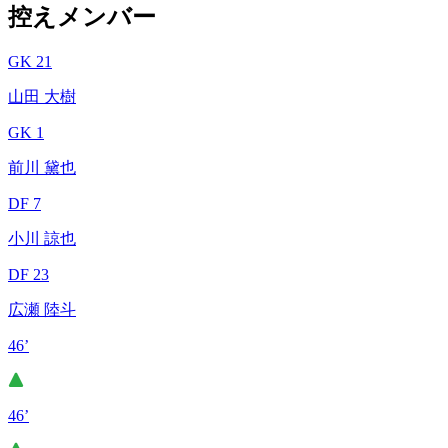
控えメンバー
GK 21
山田 大樹
GK 1
前川 黛也
DF 7
小川 諒也
DF 23
広瀬 陸斗
46’
46’