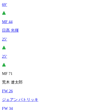
69’
MF 44
日髙 光揮
25’
25’
MF 71
荒木 遼太郎
FW 26
ジェアン パトリッキ
FW 34