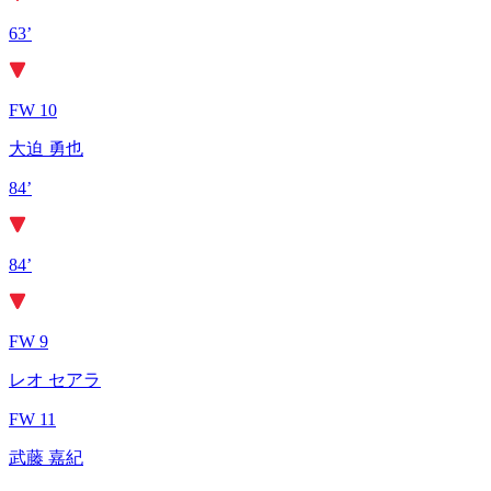
63’
FW 10
大迫 勇也
84’
84’
FW 9
レオ セアラ
FW 11
武藤 嘉紀