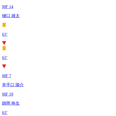
MF 14
樋口 雄太
63’
63’
MF 7
井手口 陽介
MF 19
師岡 柊生
63’