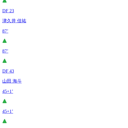
DF 23
津久井 佳祐
87’
87’
DF 43
山田 海斗
45+1’
45+1’