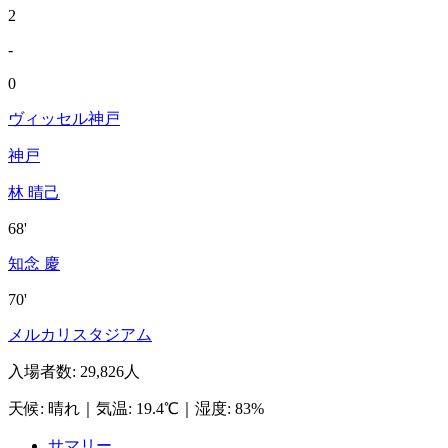
2
-
0
ヴィッセル神戸
神戸
林 晴己
68'
知念 慶
70'
メルカリスタジアム
入場者数
:
29,826人
天候
:
晴れ
｜
気温
:
19.4℃
｜
湿度
:
83%
サマリー