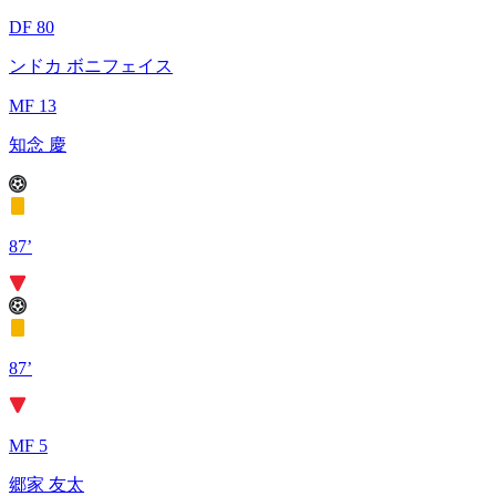
DF 80
ンドカ ボニフェイス
MF 13
知念 慶
87’
87’
MF 5
郷家 友太