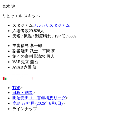
鬼木 達
ミヒャエル スキッベ
スタジアム
メルカリスタジアム
入場者数
29,826人
天候 / 気温 / 湿度
晴れ / 19.4℃ / 83%
主審
福島 孝一郎
副審
淺田 武士、平間 亮
第４の審判員
清水 勇人
VAR
先立 圭吾
AVAR
赤阪 修
TOP
>
日程・結果
>
明治安田Ｊ１百年構想リーグ
>
鹿島 vs 神戸 (2026年6月6日)
>
ラインナップ