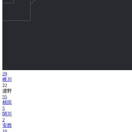
29
梶川
22
濃野
55
植田
5
関川
2
安西
10