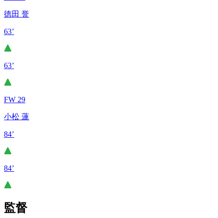
徳田 誉
63’
63’
FW 29
小松 蓮
84’
84’
監督