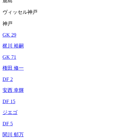
鹿島
ヴィッセル神戸
神戸
GK 29
梶川 裕嗣
GK 71
権田 修一
DF 2
安西 幸輝
DF 15
ジエゴ
DF 5
関川 郁万