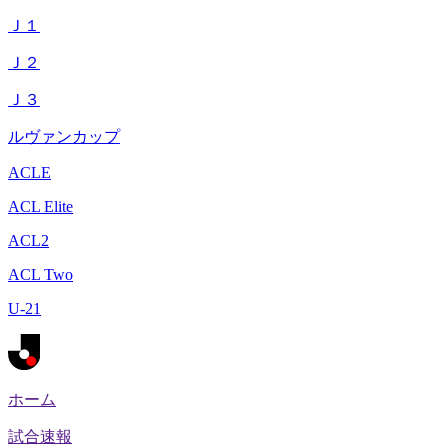
Ｊ１
Ｊ２
Ｊ３
ルヴァンカップ
ACLE
ACL Elite
ACL2
ACL Two
U-21
ホーム
試合速報