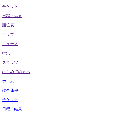
チケット
日程・結果
順位表
クラブ
ニュース
特集
スタッツ
はじめての方へ
ホーム
試合速報
チケット
日程・結果