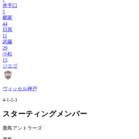
井手口
5
郷家
44
日髙
11
武藤
29
小松
15
ジエゴ
ヴィッセル神戸
4-1-2-3
スターティングメンバー
鹿島アントラーズ