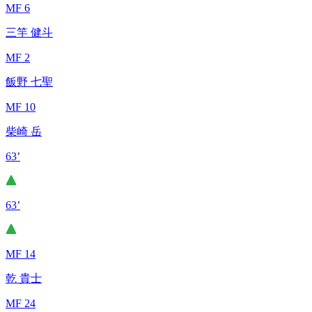
MF 6
三竿 健斗
MF 2
飯野 七聖
MF 10
柴崎 岳
63’
63’
MF 14
乾 貴士
MF 24