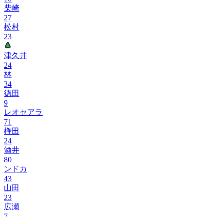
柴崎
27
松村
23
津久井
24
林
34
徳田
9
レオセアラ
71
権田
24
酒井
80
ンドカ
43
山田
23
広瀬
7