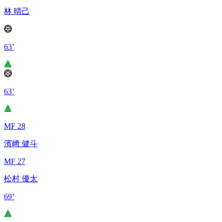
林 晴己
63’
63’
MF 28
濱﨑 健斗
MF 27
松村 優太
69’