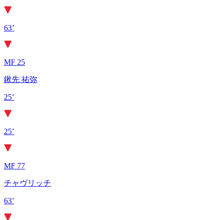
63’
MF 25
鍬先 祐弥
25’
25’
MF 77
チャヴリッチ
63’