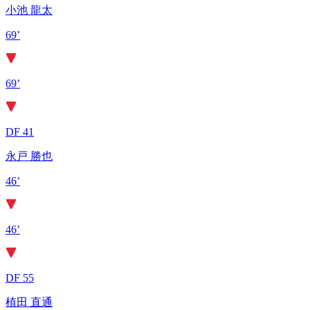
小池 龍太
69’
69’
DF 41
永戸 勝也
46’
46’
DF 55
植田 直通