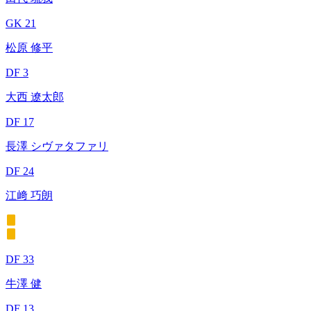
GK 21
松原 修平
DF 3
大西 遼太郎
DF 17
長澤 シヴァタファリ
DF 24
江﨑 巧朗
DF 33
牛澤 健
DF 13