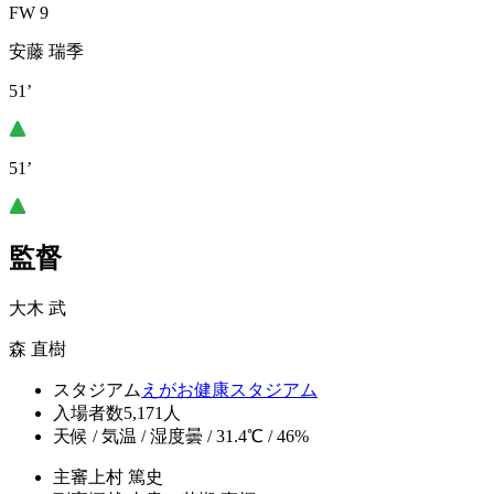
FW 9
安藤 瑞季
51’
51’
監督
大木 武
森 直樹
スタジアム
えがお健康スタジアム
入場者数
5,171人
天候 / 気温 / 湿度
曇 / 31.4℃ / 46%
主審
上村 篤史