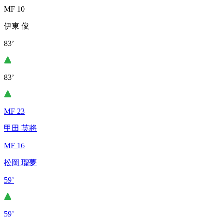
MF 10
伊東 俊
83’
83’
MF 23
甲田 英將
MF 16
松岡 瑠夢
59’
59’