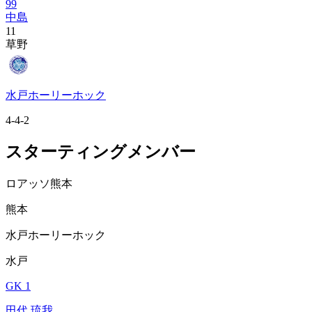
99
中島
11
草野
水戸ホーリーホック
4-4-2
スターティングメンバー
ロアッソ熊本
熊本
水戸ホーリーホック
水戸
GK 1
田代 琉我