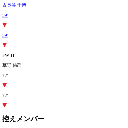
古長谷 千博
59’
59’
FW 11
草野 侑己
72’
72’
控えメンバー