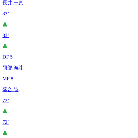
長井 一真
83’
83’
DF 5
阿部 海斗
MF 8
落合 陸
72’
72’