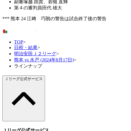
副審
塚越 由貴、若槻 直輝
第４の審判員
田代 雄大
*** 熊本 24 江﨑 巧朗の警告は試合終了後の警告
TOP
>
日程・結果
>
明治安田Ｊ２リーグ
>
熊本 vs 水戸 (2024年8月17日)
>
ラインナップ
Ｊリーグ公式サービス
Ｊリーグ公式サービス