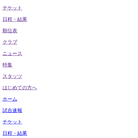
チケット
日程・結果
順位表
クラブ
ニュース
特集
スタッツ
はじめての方へ
ホーム
試合速報
チケット
日程・結果