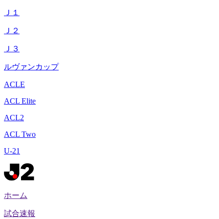
Ｊ１
Ｊ２
Ｊ３
ルヴァンカップ
ACLE
ACL Elite
ACL2
ACL Two
U-21
ホーム
試合速報