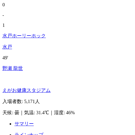
0
-
1
水戸ホーリーホック
水戸
49'
野瀬 龍世
えがお健康スタジアム
入場者数
:
5,171人
天候
:
曇
｜
気温
:
31.4℃
｜
湿度
:
46%
サマリー
ラインナップ