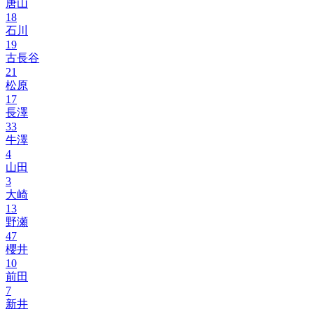
唐山
18
石川
19
古長谷
21
松原
17
長澤
33
牛澤
4
山田
3
大崎
13
野瀬
47
櫻井
10
前田
7
新井