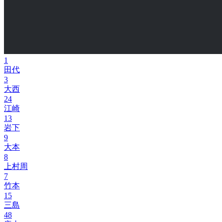
1
田代
3
大西
24
江崎
13
岩下
9
大本
8
上村周
7
竹本
15
三島
48