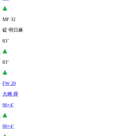
MF 32
碇 明日麻
83’
83’
FW 20
大﨑 舜
90+4’
90+4’