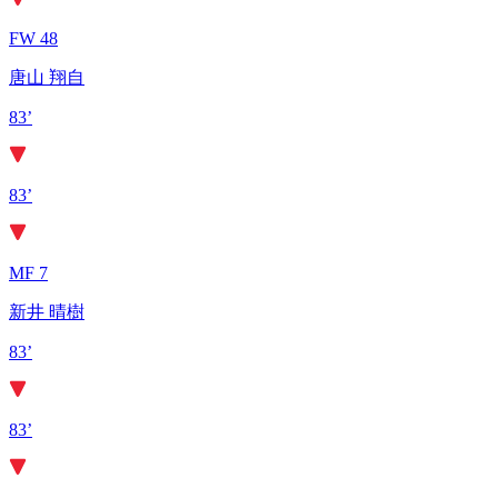
FW 48
唐山 翔自
83’
83’
MF 7
新井 晴樹
83’
83’