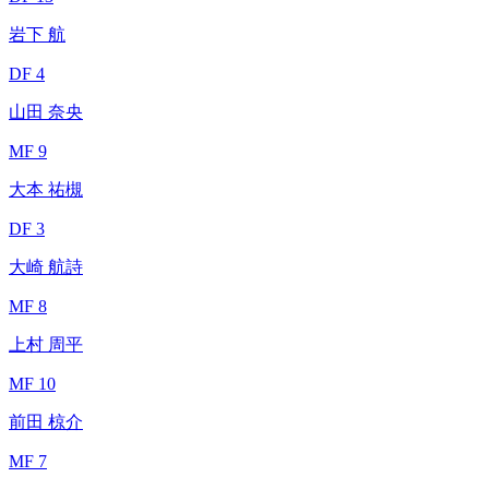
岩下 航
DF 4
山田 奈央
MF 9
大本 祐槻
DF 3
大崎 航詩
MF 8
上村 周平
MF 10
前田 椋介
MF 7