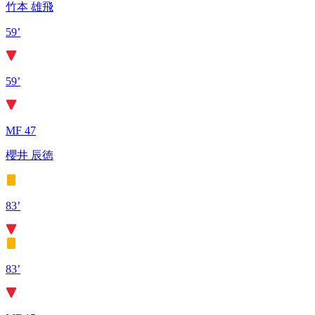
竹本 雄飛
59’
59’
MF 47
櫻井 辰徳
83’
83’