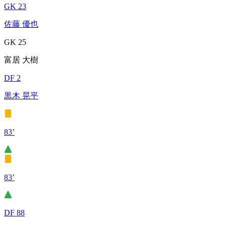
GK 23
佐藤 優也
GK 25
富居 大樹
DF 2
黒木 晃平
83’
83’
DF 88