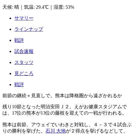
天候
:
晴
｜
気温
:
29.4℃
｜
湿度
:
53%
サマリー
ラインナップ
戦評
試合速報
スタッツ
見どころ
戦評
前節の継続＋見直しで。熊本は降格圏から遠ざかれるか
残り10節となった明治安田Ｊ２。えがお健康スタジアムで
は、17位の熊本が13位の藤枝を迎えての一戦が行われる。
熊本は前節、アウェイでいわきと対戦し、４－３で４試合ぶ
りの勝利を挙げた。
石川 大地
が２得点を挙げるなどして、