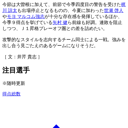
今節は大曽根に加えて、前節で今季四度目の警告を受けた
梶
川 諒太
も出場停止となるものの、今夏に加わった
世瀬 啓人
や
モヨ マルコム強志
が十分な存在感を発揮しているほか、
今季９得点を挙げている
矢村 健
ら前線も好調。連敗を阻止
しつつ、Ｊ１昇格プレーオフ圏との差を詰めたい。
攻撃的なスタイルを志向するチーム同士による一戦。強みを
出し合う見ごたえのあるゲームになりそうだ。
［ 文：井芹 貴志 ］
注目選手
※随時更新
得点総数