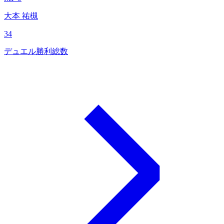
大本 祐槻
34
デュエル勝利総数