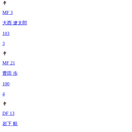
MF 3
大西 遼太郎
103
3
MF 21
豊田 歩
100
4
DF 13
岩下 航