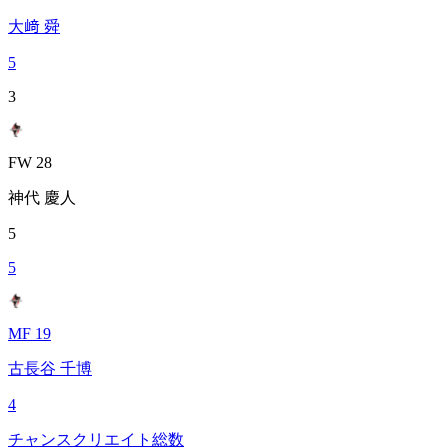
大﨑 舜
5
3
FW 28
神代 慶人
5
5
MF 19
古長谷 千博
4
チャンスクリエイト総数