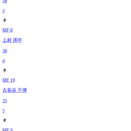
58
3
MF 8
上村 周平
38
4
MF 19
古長谷 千博
35
5
MF 9