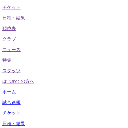
チケット
日程・結果
順位表
クラブ
ニュース
特集
スタッツ
はじめての方へ
ホーム
試合速報
チケット
日程・結果