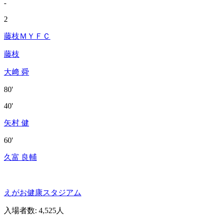
-
2
藤枝ＭＹＦＣ
藤枝
大﨑 舜
80'
40'
矢村 健
60'
久富 良輔
えがお健康スタジアム
入場者数
:
4,525人