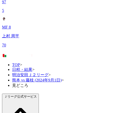
97
5
MF 8
上村 周平
70
TOP
>
日程・結果
>
明治安田Ｊ２リーグ
>
熊本 vs 藤枝 (2024年9月1日)
>
見どころ
Ｊリーグ公式サービス