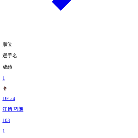
順位
選手名
成績
1
DF 24
江﨑 巧朗
103
1