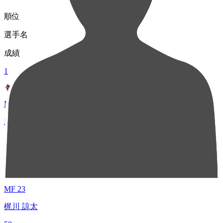
順位
選手名
成績
1
MF 21
豊田 歩
60
2
MF 23
梶川 諒太