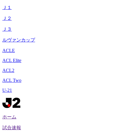
Ｊ１
Ｊ２
Ｊ３
ルヴァンカップ
ACLE
ACL Elite
ACL2
ACL Two
U-21
ホーム
試合速報