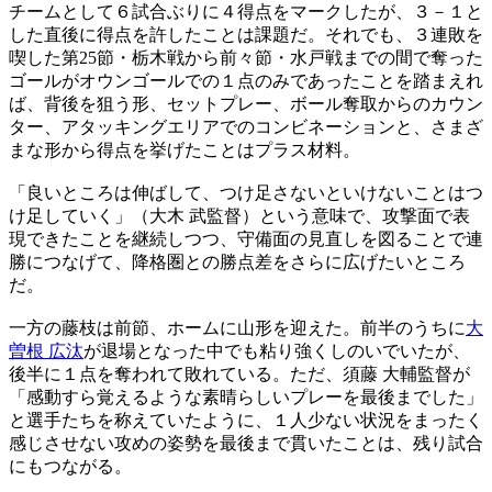
チームとして６試合ぶりに４得点をマークしたが、３－１と
した直後に得点を許したことは課題だ。それでも、３連敗を
喫した第25節・栃木戦から前々節・水戸戦までの間で奪った
ゴールがオウンゴールでの１点のみであったことを踏まえれ
ば、背後を狙う形、セットプレー、ボール奪取からのカウン
ター、アタッキングエリアでのコンビネーションと、さまざ
まな形から得点を挙げたことはプラス材料。
「良いところは伸ばして、つけ足さないといけないことはつ
け足していく」（大木 武監督）という意味で、攻撃面で表
現できたことを継続しつつ、守備面の見直しを図ることで連
勝につなげて、降格圏との勝点差をさらに広げたいところ
だ。
一方の藤枝は前節、ホームに山形を迎えた。前半のうちに
大
曽根 広汰
が退場となった中でも粘り強くしのいでいたが、
後半に１点を奪われて敗れている。ただ、須藤 大輔監督が
「感動すら覚えるような素晴らしいプレーを最後までした」
と選手たちを称えていたように、１人少ない状況をまったく
感じさせない攻めの姿勢を最後まで貫いたことは、残り試合
にもつながる。