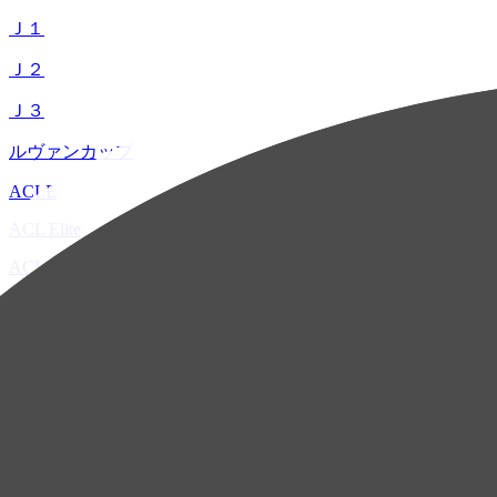
Ｊ１
Ｊ２
Ｊ３
ルヴァンカップ
ACLE
ACL Elite
ACL2
ACL Two
U-21
ホーム
試合速報