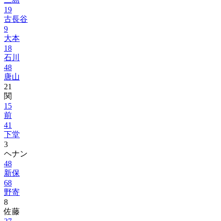
19
古長谷
9
大本
18
石川
48
唐山
21
関
15
前
41
下堂
3
ヘナン
48
新保
68
野寄
8
佐藤