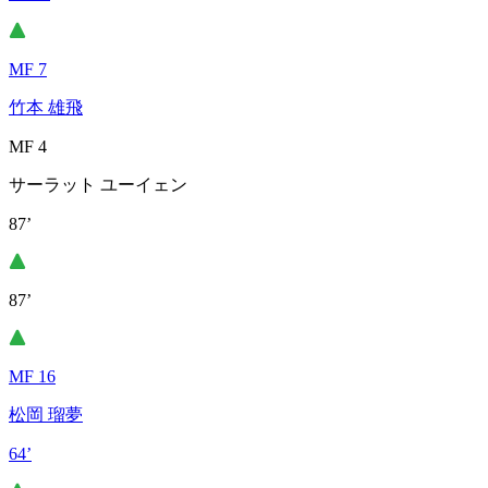
MF 7
竹本 雄飛
MF 4
サーラット ユーイェン
87’
87’
MF 16
松岡 瑠夢
64’