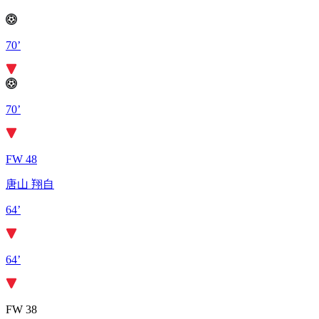
70’
70’
FW 48
唐山 翔自
64’
64’
FW 38