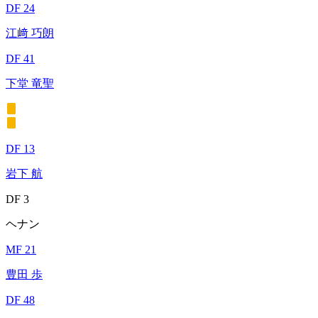
DF 24
江﨑 巧朗
DF 41
下堂 竜聖
DF 13
岩下 航
DF 3
ヘナン
MF 21
豊田 歩
DF 48