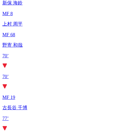
新保 海鈴
MF 8
上村 周平
MF 68
野寄 和哉
70’
70’
MF 19
古長谷 千博
77’