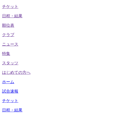
チケット
日程・結果
順位表
クラブ
ニュース
特集
スタッツ
はじめての方へ
ホーム
試合速報
チケット
日程・結果