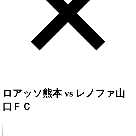
ロアッソ熊本
vs
レノファ山
口ＦＣ