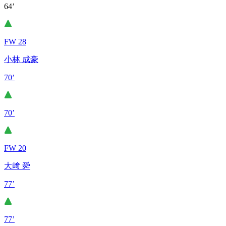
64’
FW 28
小林 成豪
70’
70’
FW 20
大﨑 舜
77’
77’