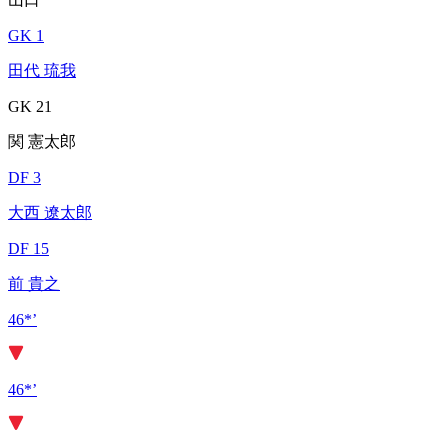
GK 1
田代 琉我
GK 21
関 憲太郎
DF 3
大西 遼太郎
DF 15
前 貴之
46*’
46*’