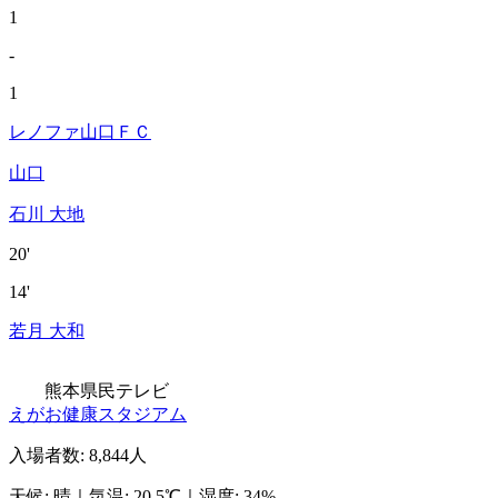
1
-
1
レノファ山口ＦＣ
山口
石川 大地
20'
14'
若月 大和
熊本県民テレビ
えがお健康スタジアム
入場者数
:
8,844人
天候
:
晴
｜
気温
:
20.5℃
｜
湿度
:
34%