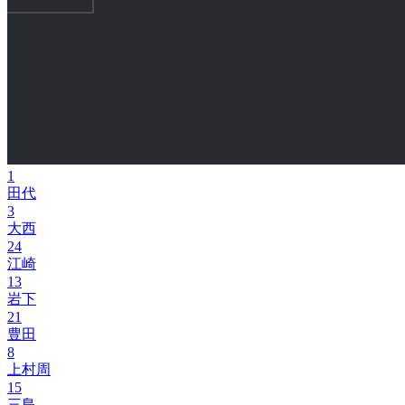
1
田代
3
大西
24
江崎
13
岩下
21
豊田
8
上村周
15
三島