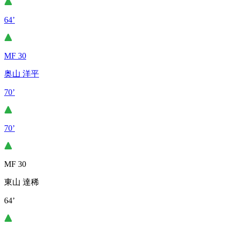
64’
MF 30
奥山 洋平
70’
70’
MF 30
東山 達稀
64’