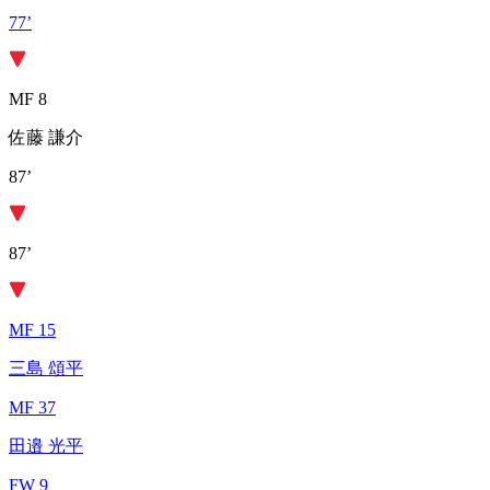
77’
MF 8
佐藤 謙介
87’
87’
MF 15
三島 頌平
MF 37
田邉 光平
FW 9