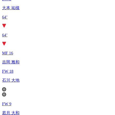
大本 祐槻
64’
64’
MF 16
吉岡 雅和
FW 18
石川 大地
FW 9
若月 大和