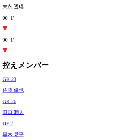
末永 透瑛
90+1’
90+1’
控えメンバー
GK 23
佐藤 優也
GK 26
田口 潤人
DF 2
黒木 晃平