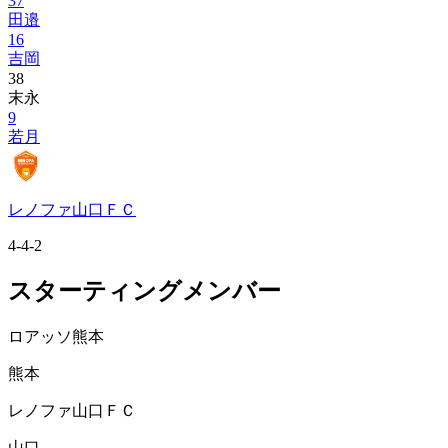
37
田邉
16
吉岡
38
末永
9
若月
レノファ山口ＦＣ
4-4-2
スターティングメンバー
ロアッソ熊本
熊本
レノファ山口ＦＣ
山口