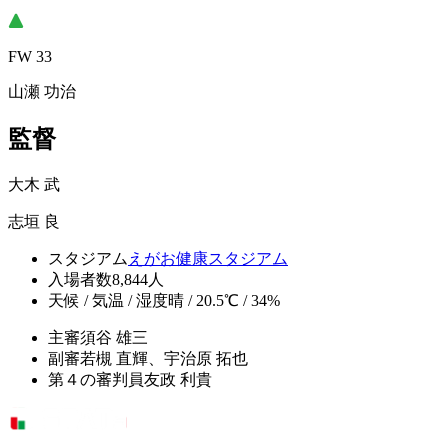
FW 33
山瀬 功治
監督
大木 武
志垣 良
スタジアム
えがお健康スタジアム
入場者数
8,844人
天候 / 気温 / 湿度
晴 / 20.5℃ / 34%
主審
須谷 雄三
副審
若槻 直輝、宇治原 拓也
第４の審判員
友政 利貴