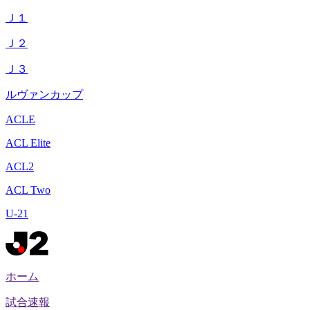
Ｊ１
Ｊ２
Ｊ３
ルヴァンカップ
ACLE
ACL Elite
ACL2
ACL Two
U-21
ホーム
試合速報