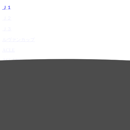
Ｊ１
Ｊ２
Ｊ３
ルヴァンカップ
ACLE
ACL Elite
ACL2
ACL Two
U-21
ホーム
試合速報