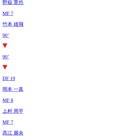
野嶽 寛也
MF 7
竹本 雄飛
90’
90’
DF 19
岡本 一真
MF 8
上村 周平
MF 7
髙江 麗央