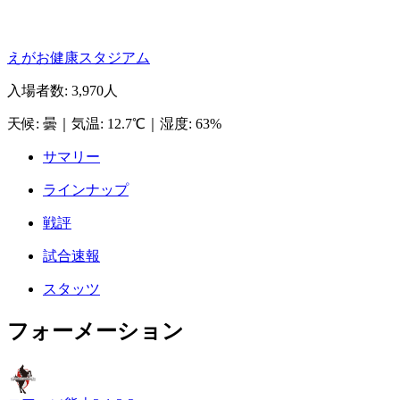
えがお健康スタジアム
入場者数
:
3,970人
天候
:
曇
｜
気温
:
12.7℃
｜
湿度
:
63%
サマリー
ラインナップ
戦評
試合速報
スタッツ
フォーメーション