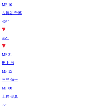
MF 10
古長谷 千博
46*’
46*’
MF 21
田中 渉
MF 15
三島 頌平
MF 88
土居 聖真
72’