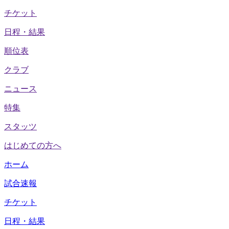
チケット
日程・結果
順位表
クラブ
ニュース
特集
スタッツ
はじめての方へ
ホーム
試合速報
チケット
日程・結果