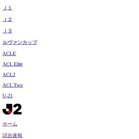
Ｊ１
Ｊ２
Ｊ３
ルヴァンカップ
ACLE
ACL Elite
ACL2
ACL Two
U-21
ホーム
試合速報