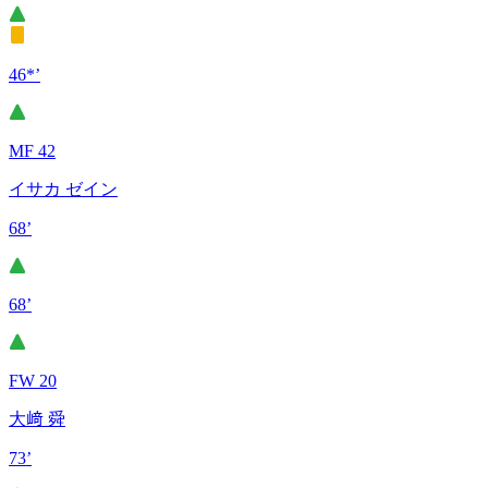
46*’
MF 42
イサカ ゼイン
68’
68’
FW 20
大﨑 舜
73’