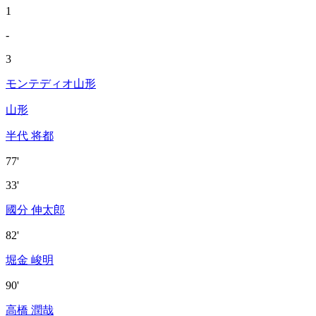
1
-
3
モンテディオ山形
山形
半代 将都
77'
33'
國分 伸太郎
82'
堀金 峻明
90'
高橋 潤哉