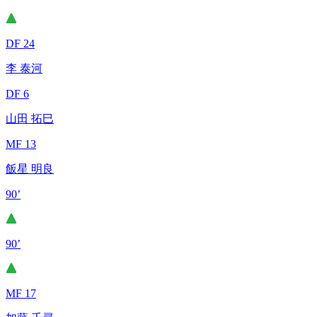
DF 24
李 泰河
DF 6
山田 拓巳
MF 13
飯星 明良
90’
90’
MF 17