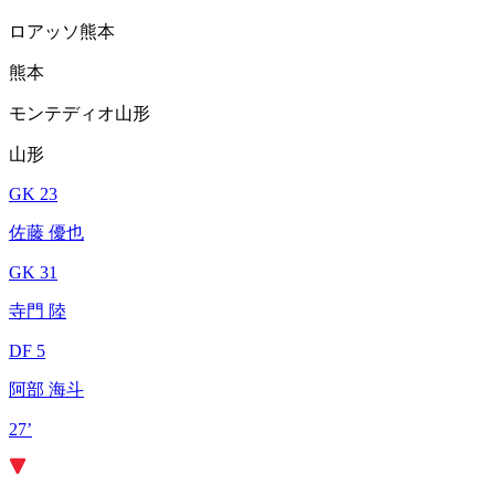
ロアッソ熊本
熊本
モンテディオ山形
山形
GK 23
佐藤 優也
GK 31
寺門 陸
DF 5
阿部 海斗
27’