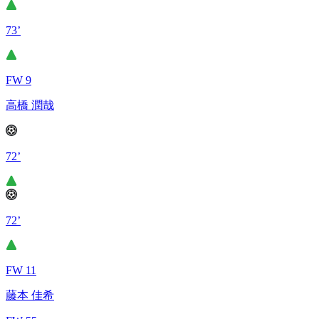
73’
FW 9
高橋 潤哉
72’
72’
FW 11
藤本 佳希