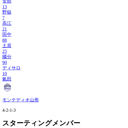
安部
13
野嶽
7
高江
21
田中
88
土居
25
國分
90
ディサロ
10
氣田
モンテディオ山形
4-2-1-3
スターティングメンバー