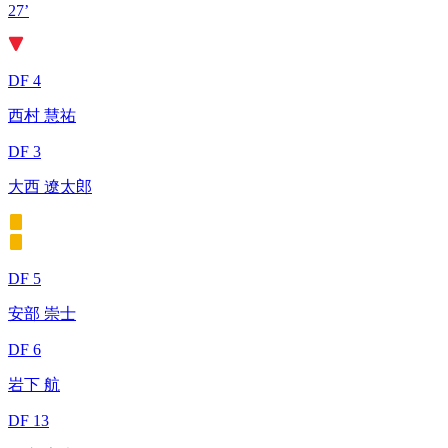
27’
DF 4
西村 慧祐
DF 3
大西 遼太郎
DF 5
安部 崇士
DF 6
岩下 航
DF 13