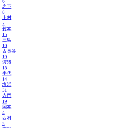
6
岩下
8
上村
7
竹本
15
三島
10
古長谷
19
渡邉
18
半代
14
塩浜
31
寺門
19
岡本
4
西村
5