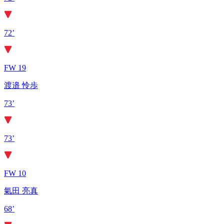
72’
FW 19
渡邉 怜歩
73’
73’
FW 10
氣田 亮真
68’