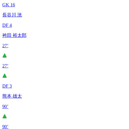
GK 16
長谷川 洸
DF 4
袴田 裕太郎
27’
27’
DF 3
熊本 雄太
90’
90’