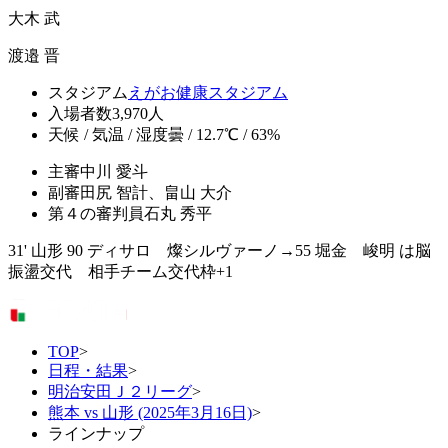
大木 武
渡邉 晋
スタジアム
えがお健康スタジアム
入場者数
3,970人
天候 / 気温 / 湿度
曇 / 12.7℃ / 63%
主審
中川 愛斗
副審
田尻 智計、畠山 大介
第４の審判員
石丸 秀平
31' 山形 90 ディサロ 燦シルヴァーノ→55 堀金 峻明 は脳
振盪交代 相手チーム交代枠+1
TOP
>
日程・結果
>
明治安田Ｊ２リーグ
>
熊本 vs 山形 (2025年3月16日)
>
ラインナップ