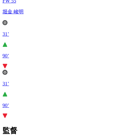
FW 55
堀金 峻明
31’
90’
31’
90’
監督