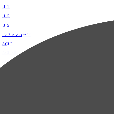
Ｊ１
Ｊ２
Ｊ３
ルヴァンカップ
ACLE
ACL Elite
ACL2
ACL Two
U-21
ホーム
試合速報