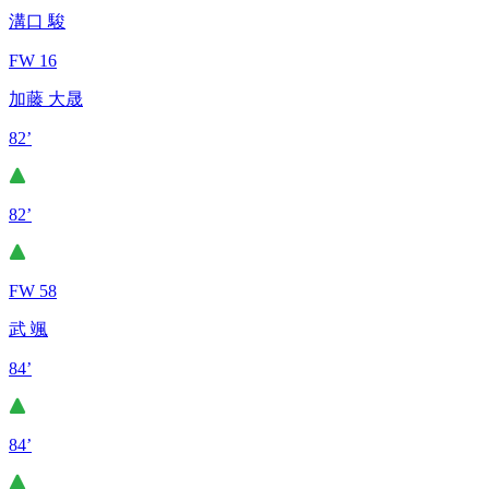
溝口 駿
FW 16
加藤 大晟
82’
82’
FW 58
武 颯
84’
84’