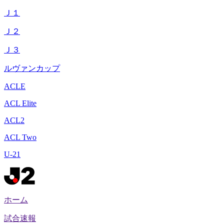
Ｊ１
Ｊ２
Ｊ３
ルヴァンカップ
ACLE
ACL Elite
ACL2
ACL Two
U-21
ホーム
試合速報