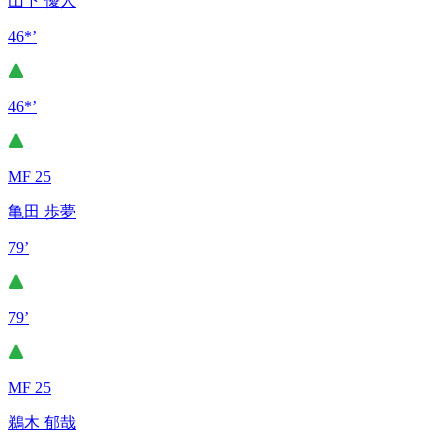
山下 優人
46*’
46*’
MF 25
亀田 歩夢
79’
79’
MF 25
鵜木 郁哉