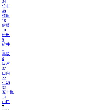
34
竹中
48
植田
18
伊藤
10
松田
9
碓井
1
早坂
6
坂岸
37
山内
22
生駒
32
五十嵐
14
山口
7