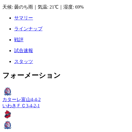
天候
:
曇のち雨
｜
気温
:
21℃
｜
湿度
:
69%
サマリー
ラインナップ
戦評
試合速報
スタッツ
フォーメーション
カターレ富山
4-4-2
いわきＦＣ
3-4-2-1