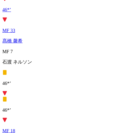
46*’
MF 33
髙橋 馨希
MF 7
石渡 ネルソン
46*’
46*’
MF 18