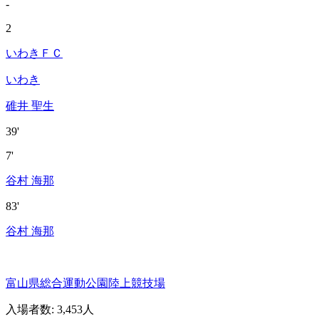
-
2
いわきＦＣ
いわき
碓井 聖生
39'
7'
谷村 海那
83'
谷村 海那
富山県総合運動公園陸上競技場
入場者数
:
3,453人