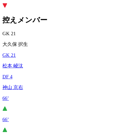
控えメンバー
GK 21
大久保 択生
GK 21
松本 崚汰
DF 4
神山 京右
66’
66’