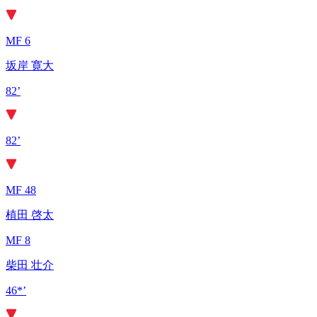
MF 6
坂岸 寛大
82’
82’
MF 48
植田 啓太
MF 8
柴田 壮介
46*’