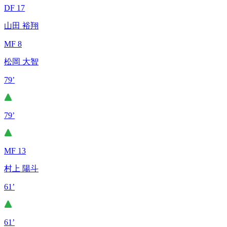
DF 17
山田 裕翔
MF 8
松岡 大智
79’
79’
MF 13
村上 陽斗
61’
61’