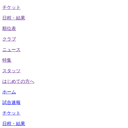
チケット
日程・結果
順位表
クラブ
ニュース
特集
スタッツ
はじめての方へ
ホーム
試合速報
チケット
日程・結果