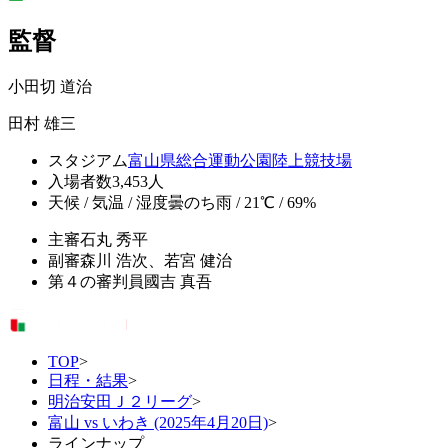
監督
小田切 道治
田村 雄三
スタジアム
富山県総合運動公園陸上競技場
入場者数
3,453人
天候 / 気温 / 湿度
曇のち雨 / 21℃ / 69%
主審
石丸 秀平
副審
森川 浩次、若宮 健治
第４の審判員
國吉 真吾
TOP
>
日程・結果
>
明治安田Ｊ２リーグ
>
富山 vs いわき (2025年4月20日)
>
ラインナップ