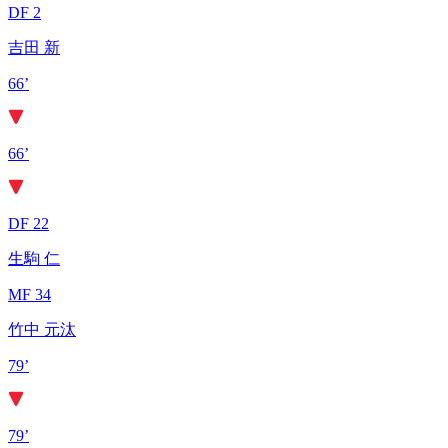
DF 2
吉田 新
66’
66’
DF 22
生駒 仁
MF 34
竹中 元汰
79’
79’