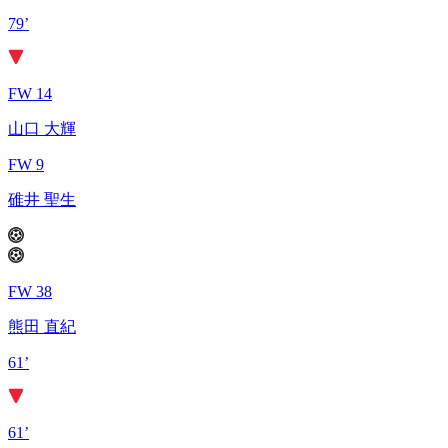
79’
FW 14
山口 大輝
FW 9
碓井 聖生
FW 38
熊田 直紀
61’
61’