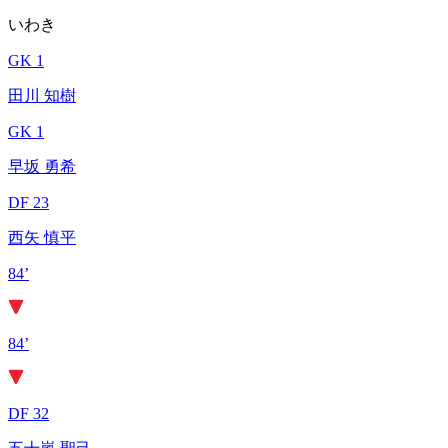
いわき
GK 1
田川 知樹
GK 1
早坂 勇希
DF 23
西矢 慎平
84’
84’
DF 32