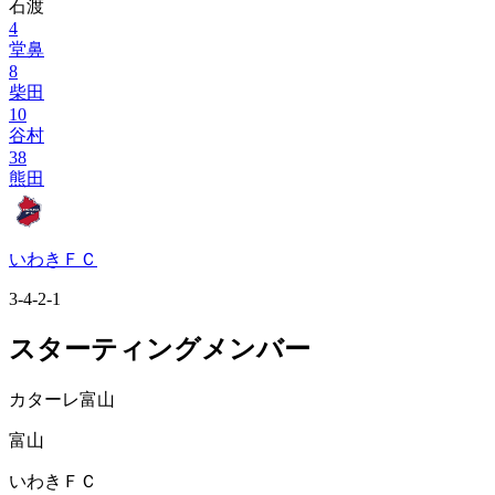
石渡
4
堂鼻
8
柴田
10
谷村
38
熊田
いわきＦＣ
3-4-2-1
スターティングメンバー
カターレ富山
富山
いわきＦＣ