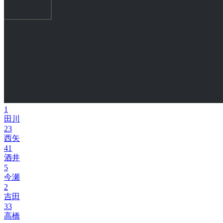
1
田川
23
西矢
41
酒井
5
今瀬
2
吉田
33
高橋