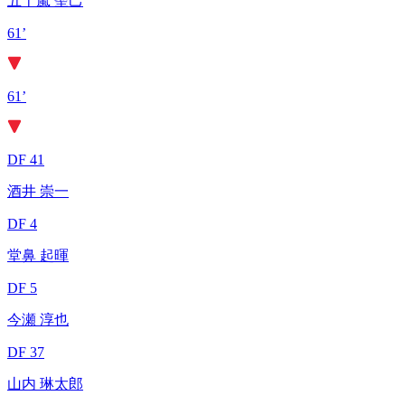
五十嵐 聖己
61’
61’
DF 41
酒井 崇一
DF 4
堂鼻 起暉
DF 5
今瀬 淳也
DF 37
山内 琳太郎