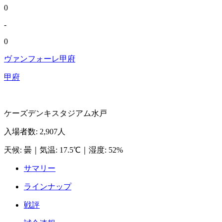
0
-
0
ヴァンフォーレ甲府
甲府
ケーズデンキスタジアム水戸
入場者数
:
2,907人
天候
:
曇
｜
気温
:
17.5℃
｜
湿度
:
52%
サマリー
ラインナップ
戦評