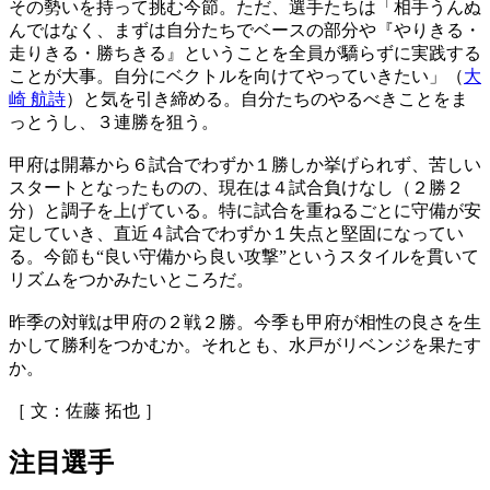
その勢いを持って挑む今節。ただ、選手たちは「相手うんぬ
んではなく、まずは自分たちでベースの部分や『やりきる・
走りきる・勝ちきる』ということを全員が驕らずに実践する
ことが大事。自分にベクトルを向けてやっていきたい」（
大
崎 航詩
）と気を引き締める。自分たちのやるべきことをま
っとうし、３連勝を狙う。
甲府は開幕から６試合でわずか１勝しか挙げられず、苦しい
スタートとなったものの、現在は４試合負けなし（２勝２
分）と調子を上げている。特に試合を重ねるごとに守備が安
定していき、直近４試合でわずか１失点と堅固になってい
る。今節も“良い守備から良い攻撃”というスタイルを貫いて
リズムをつかみたいところだ。
昨季の対戦は甲府の２戦２勝。今季も甲府が相性の良さを生
かして勝利をつかむか。それとも、水戸がリベンジを果たす
か。
［ 文：佐藤 拓也 ］
注目選手