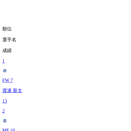
順位
選手名
成績
1
FW 7
渡邉 新太
13
2
MF 10