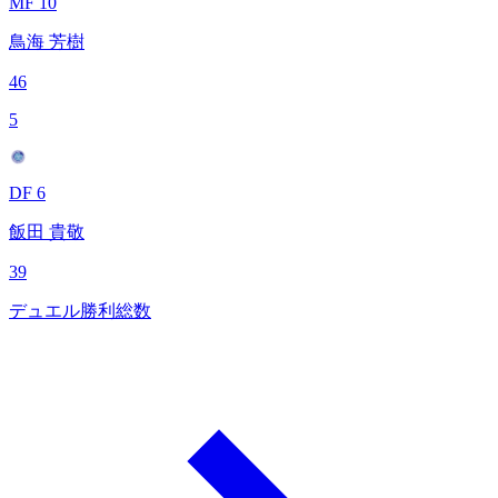
MF 10
鳥海 芳樹
46
5
DF 6
飯田 貴敬
39
デュエル勝利総数