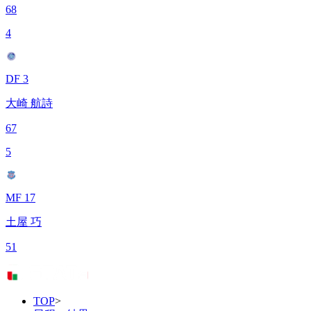
68
4
DF 3
大崎 航詩
67
5
MF 17
土屋 巧
51
TOP
>