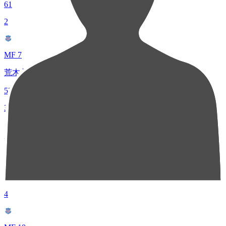
61
2
MF 7
荒木 翔
53
3
FW 7
渡邉 新太
48
4