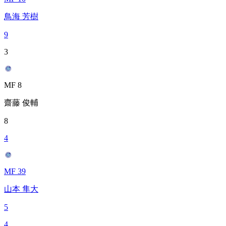
鳥海 芳樹
9
3
MF 8
齋藤 俊輔
8
4
MF 39
山本 隼大
5
4