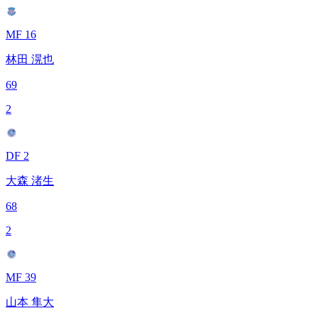
MF 16
林田 滉也
69
2
DF 2
大森 渚生
68
2
MF 39
山本 隼大