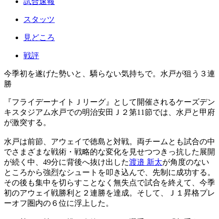
試合速報
スタッツ
見どころ
戦評
今季初を遂げた勢いと、驕らない気持ちで。水戸が狙う３連
勝
『フライデーナイトＪリーグ』として開催されるケーズデン
キスタジアム水戸での明治安田Ｊ２第11節では、水戸と甲府
が激突する。
水戸は前節、アウェイで徳島と対戦。両チームとも試合の中
でさまざまな戦術・戦略的な変化を見せつつきっ抗した展開
が続く中、49分に背後へ抜け出した
渡邉 新太
が角度のない
ところから強烈なシュートを叩き込んで、先制に成功する。
その後も集中を切らすことなく無失点で試合を終えて、今季
初のアウェイ戦勝利と２連勝を達成。そして、Ｊ１昇格プレ
ーオフ圏内の６位に浮上した。