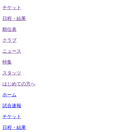
チケット
日程・結果
順位表
クラブ
ニュース
特集
スタッツ
はじめての方へ
ホーム
試合速報
チケット
日程・結果