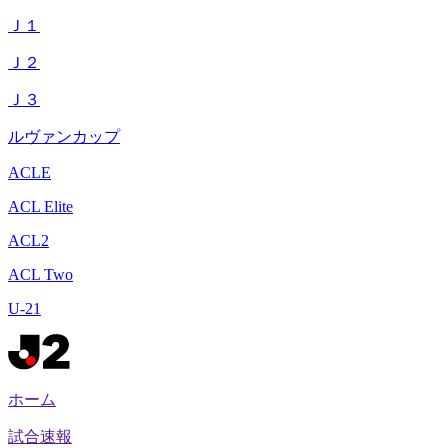
Ｊ１
Ｊ２
Ｊ３
ルヴァンカップ
ACLE
ACL Elite
ACL2
ACL Two
U-21
ホーム
試合速報