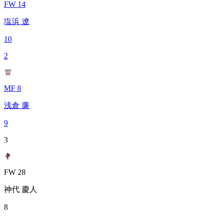
FW 14
塩浜 遼
10
2
MF 8
浅倉 廉
9
3
FW 28
神代 慶人
8