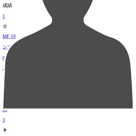
成績
1
MF 19
シマブク カズヨシ
66
2
MF 8
浅倉 廉
61
3