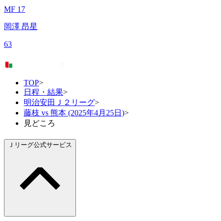
MF 17
岡澤 昂星
63
TOP
>
日程・結果
>
明治安田Ｊ２リーグ
>
藤枝 vs 熊本 (2025年4月25日)
>
見どころ
Ｊリーグ公式サービス