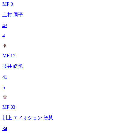
MF 8
上村 周平
43
4
MF 17
藤井 皓也
41
5
MF 33
川上 エドオジョン 智慧
34