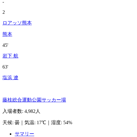
-
2
ロアッソ熊本
熊本
45'
岩下 航
63'
塩浜 遼
藤枝総合運動公園サッカー場
入場者数
:
4,982人
天候
:
曇
｜
気温
:
17℃
｜
湿度
:
54%
サマリー