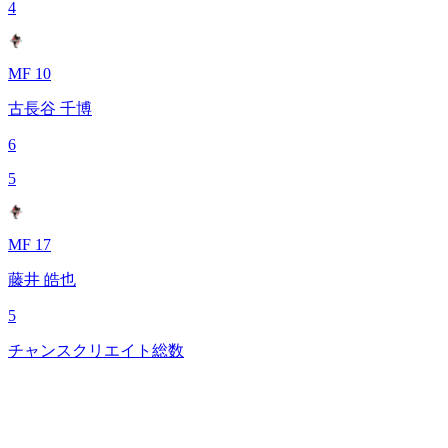
4
MF 10
古長谷 千博
6
5
MF 17
藤井 皓也
5
チャンスクリエイト総数