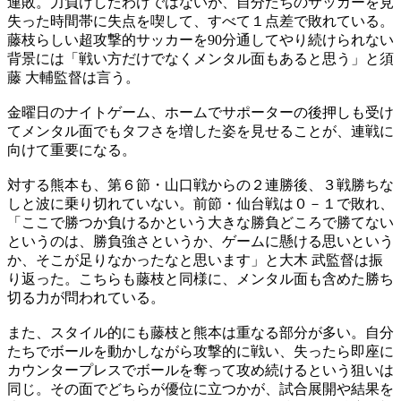
連敗。力負けしたわけではないが、自分たちのサッカーを見
失った時間帯に失点を喫して、すべて１点差で敗れている。
藤枝らしい超攻撃的サッカーを90分通してやり続けられない
背景には「戦い方だけでなくメンタル面もあると思う」と須
藤 大輔監督は言う。
金曜日のナイトゲーム、ホームでサポーターの後押しも受け
てメンタル面でもタフさを増した姿を見せることが、連戦に
向けて重要になる。
対する熊本も、第６節・山口戦からの２連勝後、３戦勝ちな
しと波に乗り切れていない。前節・仙台戦は０－１で敗れ、
「ここで勝つか負けるかという大きな勝負どころで勝てない
というのは、勝負強さというか、ゲームに懸ける思いという
か、そこが足りなかったなと思います」と大木 武監督は振
り返った。こちらも藤枝と同様に、メンタル面も含めた勝ち
切る力が問われている。
また、スタイル的にも藤枝と熊本は重なる部分が多い。自分
たちでボールを動かしながら攻撃的に戦い、失ったら即座に
カウンタープレスでボールを奪って攻め続けるという狙いは
同じ。その面でどちらが優位に立つかが、試合展開や結果を