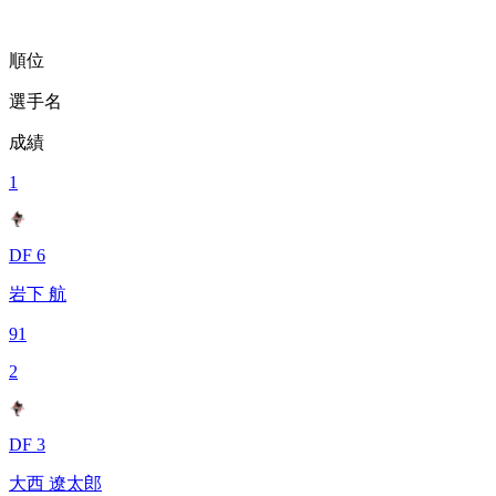
順位
選手名
成績
1
DF 6
岩下 航
91
2
DF 3
大西 遼太郎