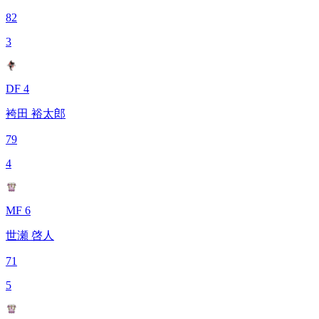
82
3
DF 4
袴田 裕太郎
79
4
MF 6
世瀬 啓人
71
5