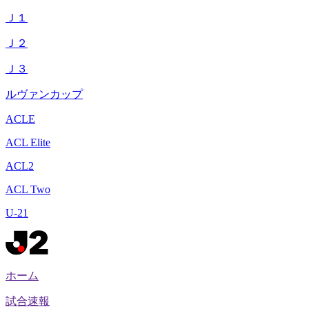
Ｊ１
Ｊ２
Ｊ３
ルヴァンカップ
ACLE
ACL Elite
ACL2
ACL Two
U-21
ホーム
試合速報