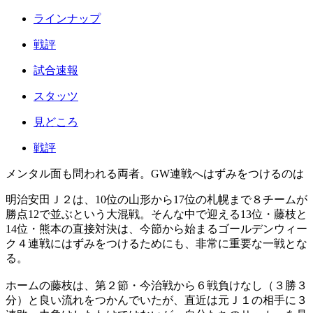
ラインナップ
戦評
試合速報
スタッツ
見どころ
戦評
メンタル面も問われる両者。GW連戦へはずみをつけるのは
明治安田Ｊ２は、10位の山形から17位の札幌まで８チームが
勝点12で並ぶという大混戦。そんな中で迎える13位・藤枝と
14位・熊本の直接対決は、今節から始まるゴールデンウィー
ク４連戦にはずみをつけるためにも、非常に重要な一戦とな
る。
ホームの藤枝は、第２節・今治戦から６戦負けなし（３勝３
分）と良い流れをつかんでいたが、直近は元Ｊ１の相手に３