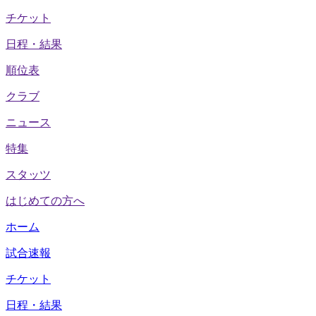
チケット
日程・結果
順位表
クラブ
ニュース
特集
スタッツ
はじめての方へ
ホーム
試合速報
チケット
日程・結果