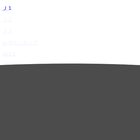
Ｊ１
Ｊ２
Ｊ３
ルヴァンカップ
ACLE
ACL Elite
ACL2
ACL Two
U-21
ホーム
試合速報