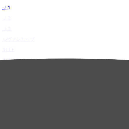
Ｊ１
Ｊ２
Ｊ３
ルヴァンカップ
ACLE
ACL Elite
ACL2
ACL Two
U-21
ホーム
試合速報