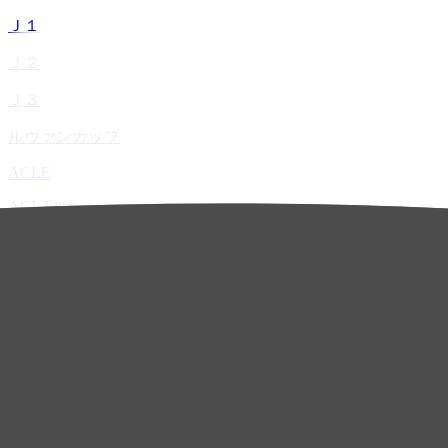
Ｊ１
Ｊ２
Ｊ３
ルヴァンカップ
ACLE
ACL Elite
ACL2
ACL Two
U-21
ホーム
試合速報