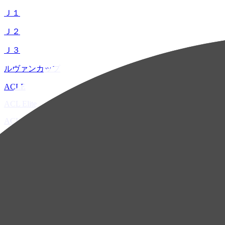
Ｊ１
Ｊ２
Ｊ３
ルヴァンカップ
ACLE
ACL Elite
ACL2
ACL Two
U-21
ホーム
試合速報