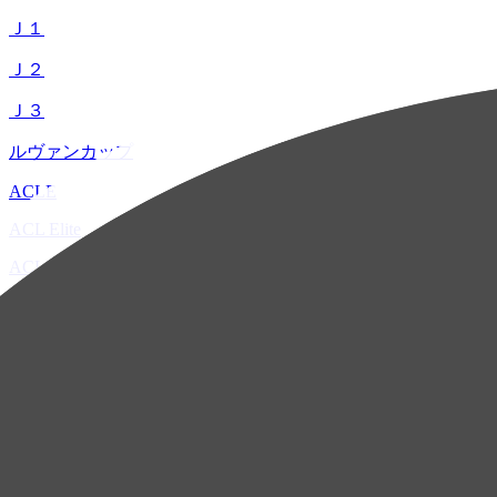
Ｊ１
Ｊ２
Ｊ３
ルヴァンカップ
ACLE
ACL Elite
ACL2
ACL Two
U-21
ホーム
試合速報