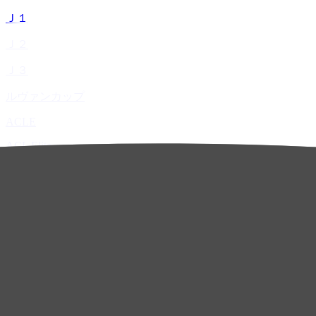
Ｊ１
Ｊ２
Ｊ３
ルヴァンカップ
ACLE
ACL Elite
ACL2
ACL Two
U-21
ホーム
試合速報