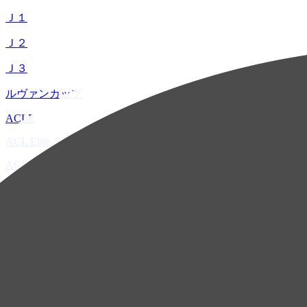
Ｊ１
Ｊ２
Ｊ３
ルヴァンカップ
ACLE
ACL Elite
ACL2
ACL Two
U-21
ホーム
試合速報