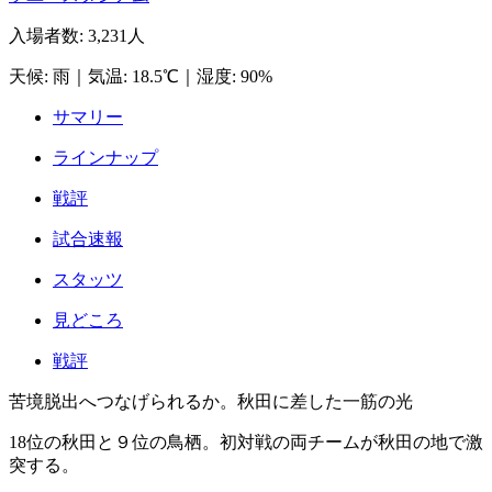
入場者数
:
3,231人
天候
:
雨
｜
気温
:
18.5℃
｜
湿度
:
90%
サマリー
ラインナップ
戦評
試合速報
スタッツ
見どころ
戦評
苦境脱出へつなげられるか。秋田に差した一筋の光
18位の秋田と９位の鳥栖。初対戦の両チームが秋田の地で激
突する。