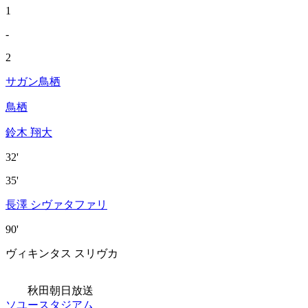
1
-
2
サガン鳥栖
鳥栖
鈴木 翔大
32'
35'
長澤 シヴァタファリ
90'
ヴィキンタス スリヴカ
秋田朝日放送
ソユースタジアム