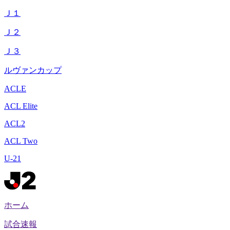
Ｊ１
Ｊ２
Ｊ３
ルヴァンカップ
ACLE
ACL Elite
ACL2
ACL Two
U-21
ホーム
試合速報