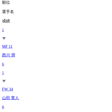
順位
選手名
成績
1
MF 11
西川 潤
6
1
FW 34
山田 寛人
6