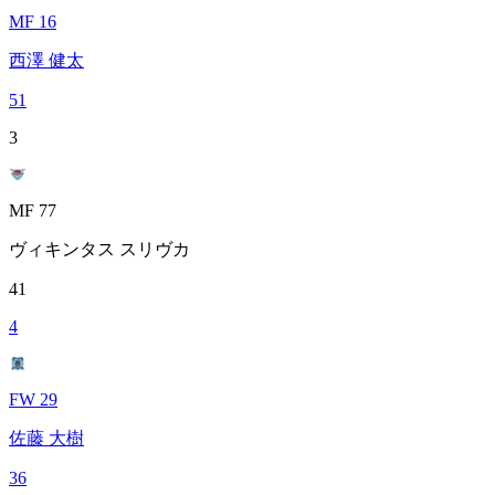
MF 16
西澤 健太
51
3
MF 77
ヴィキンタス スリヴカ
41
4
FW 29
佐藤 大樹
36