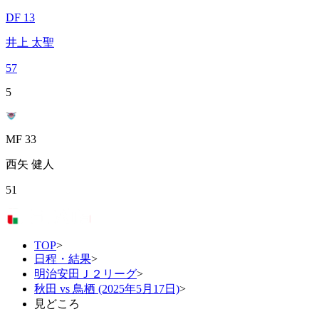
DF 13
井上 太聖
57
5
MF 33
西矢 健人
51
TOP
>
日程・結果
>
明治安田Ｊ２リーグ
>
秋田 vs 鳥栖 (2025年5月17日)
>
見どころ