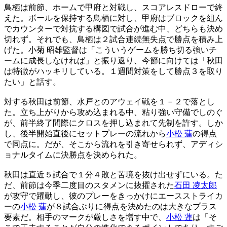
鳥栖は前節、ホームで甲府と対戦し、スコアレスドローで終
えた。ボールを保持する鳥栖に対し、甲府はブロックを組ん
でカウンターで対抗する構図で試合が進む中、どちらも決め
切れず。それでも、鳥栖は２試合連続無失点で勝点を積み上
げた。小菊 昭雄監督は「こういうゲームを勝ち切る強いチ
ームに成長しなければ」と振り返り、今節に向けては「秋田
は特徴がハッキリしている。１週間対策をして勝点３を取り
たい」と話す。
対する秋田は前節、水戸とのアウェイ戦を１－２で落とし
た。立ち上がりから攻め込まれる中、粘り強い守備でしのぐ
が、前半終了間際にクロスを押し込まれて先制を許す。しか
し、後半開始直後にセットプレーの流れから
小松 蓮
の得点
で同点に。だが、そこから流れを引き寄せられず、アディシ
ョナルタイムに決勝点を決められた。
秋田は直近５試合で１分４敗と苦境を抜け出せずにいる。た
だ、前節は今季二度目のスタメンに抜擢された
石田 凌太郎
が攻守で躍動し、彼のプレーをきっかけにエースストライカ
ーの
小松 蓮
が８試合ぶりに得点を決めたのは大きなプラス
要素だ。相手のマークが厳しさを増す中で、
小松 蓮
は「そ