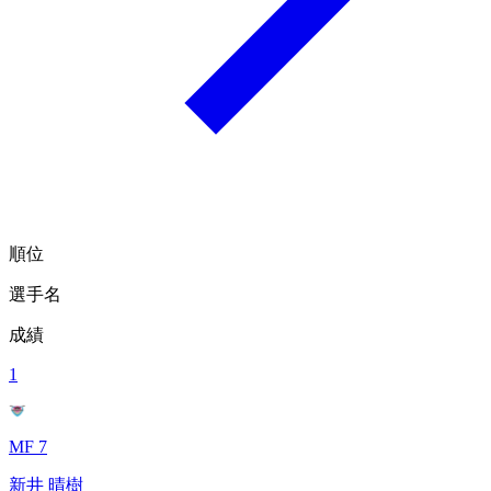
順位
選手名
成績
1
MF 7
新井 晴樹