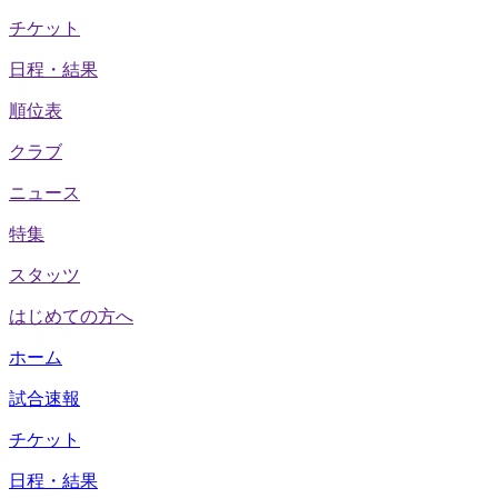
チケット
日程・結果
順位表
クラブ
ニュース
特集
スタッツ
はじめての方へ
ホーム
試合速報
チケット
日程・結果