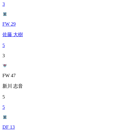
3
FW 29
佐藤 大樹
5
3
FW 47
新川 志音
5
5
DF 13