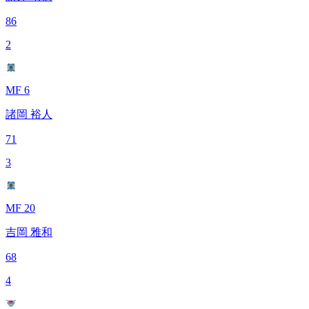
86
2
MF 6
諸岡 裕人
71
3
MF 20
吉岡 雅和
68
4