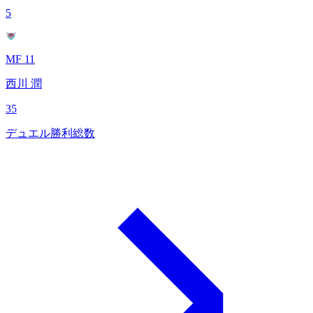
5
MF 11
西川 潤
35
デュエル勝利総数