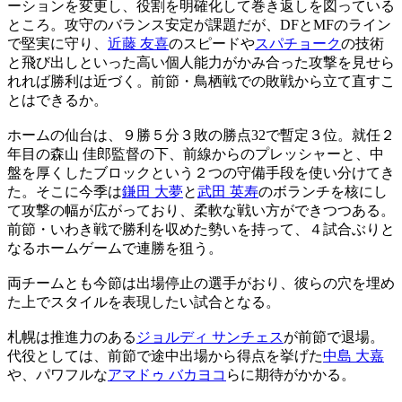
ーションを変更し、役割を明確化して巻き返しを図っている
ところ。攻守のバランス安定が課題だが、DFとMFのライン
で堅実に守り、
近藤 友喜
のスピードや
スパチョーク
の技術
と飛び出しといった高い個人能力がかみ合った攻撃を見せら
れれば勝利は近づく。前節・鳥栖戦での敗戦から立て直すこ
とはできるか。
ホームの仙台は、９勝５分３敗の勝点32で暫定３位。就任２
年目の森山 佳郎監督の下、前線からのプレッシャーと、中
盤を厚くしたブロックという２つの守備手段を使い分けてき
た。そこに今季は
鎌田 大夢
と
武田 英寿
のボランチを核にし
て攻撃の幅が広がっており、柔軟な戦い方ができつつある。
前節・いわき戦で勝利を収めた勢いを持って、４試合ぶりと
なるホームゲームで連勝を狙う。
両チームとも今節は出場停止の選手がおり、彼らの穴を埋め
た上でスタイルを表現したい試合となる。
札幌は推進力のある
ジョルディ サンチェス
が前節で退場。
代役としては、前節で途中出場から得点を挙げた
中島 大嘉
や、パワフルな
アマドゥ バカヨコ
らに期待がかかる。