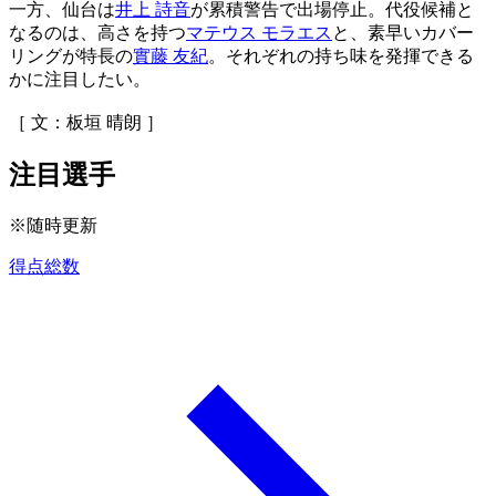
一方、仙台は
井上 詩音
が累積警告で出場停止。代役候補と
なるのは、高さを持つ
マテウス モラエス
と、素早いカバー
リングが特長の
實藤 友紀
。それぞれの持ち味を発揮できる
かに注目したい。
［ 文：板垣 晴朗 ］
注目選手
※随時更新
得点総数