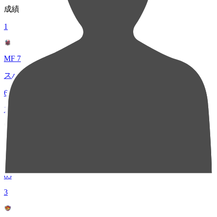
成績
1
MF 7
スパチョーク
65
1
MF 10
鎌田 大夢
65
3