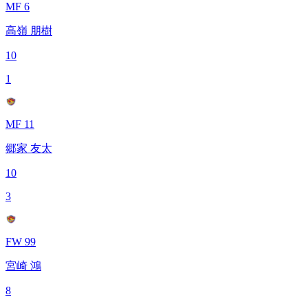
MF 6
高嶺 朋樹
10
1
MF 11
郷家 友太
10
3
FW 99
宮崎 鴻
8