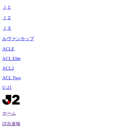
Ｊ１
Ｊ２
Ｊ３
ルヴァンカップ
ACLE
ACL Elite
ACL2
ACL Two
U-21
ホーム
試合速報