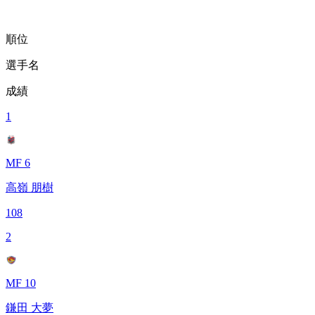
順位
選手名
成績
1
MF 6
高嶺 朋樹
108
2
MF 10
鎌田 大夢