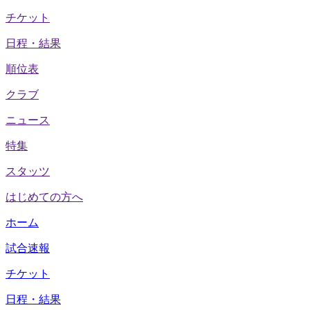
チケット
日程・結果
順位表
クラブ
ニュース
特集
スタッツ
はじめての方へ
ホーム
試合速報
チケット
日程・結果