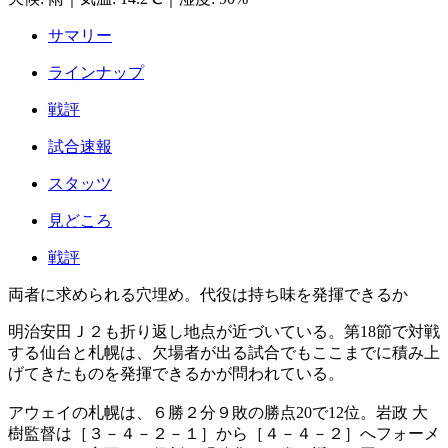
サマリー
ラインナップ
戦評
試合速報
スタッツ
見どころ
戦評
両者に求められる穴埋め。代役は持ち味を発揮できるか
明治安田Ｊ２も折り返し地点が近づいている。第18節で対戦
する仙台と札幌は、欠場者が出る試合でもここまでに積み上
げてきたものを発揮できるかが問われている。
アウェイの札幌は、６勝２分９敗の勝点20で12位。岩政 大
樹監督は［３－４－２－１］から［４－４－２］へフォーメ