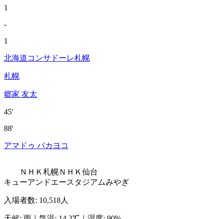
1
-
1
北海道コンサドーレ札幌
札幌
郷家 友太
45'
88'
アマドゥ バカヨコ
ＮＨＫ札幌
ＮＨＫ仙台
キューアンドエースタジアムみやぎ
入場者数
:
10,518人
天候
:
雨
｜
気温
:
14.2℃
｜
湿度
:
90%