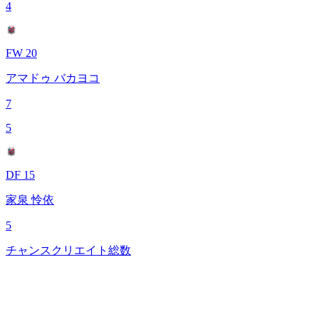
4
FW 20
アマドゥ バカヨコ
7
5
DF 15
家泉 怜依
5
チャンスクリエイト総数