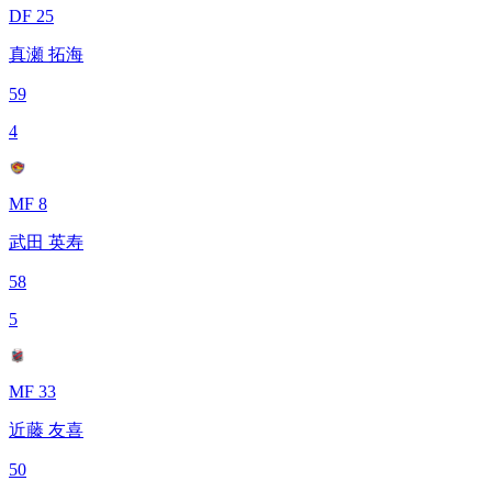
DF 25
真瀬 拓海
59
4
MF 8
武田 英寿
58
5
MF 33
近藤 友喜
50