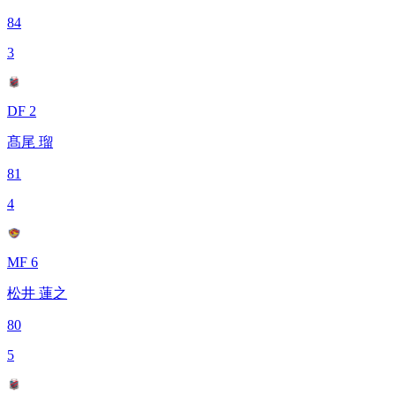
84
3
DF 2
髙尾 瑠
81
4
MF 6
松井 蓮之
80
5