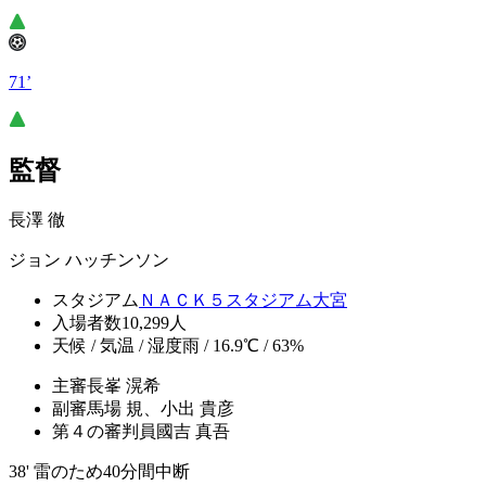
71’
監督
長澤 徹
ジョン ハッチンソン
スタジアム
ＮＡＣＫ５スタジアム大宮
入場者数
10,299人
天候 / 気温 / 湿度
雨 / 16.9℃ / 63%
主審
長峯 滉希
副審
馬場 規、小出 貴彦
第４の審判員
國吉 真吾
38' 雷のため40分間中断