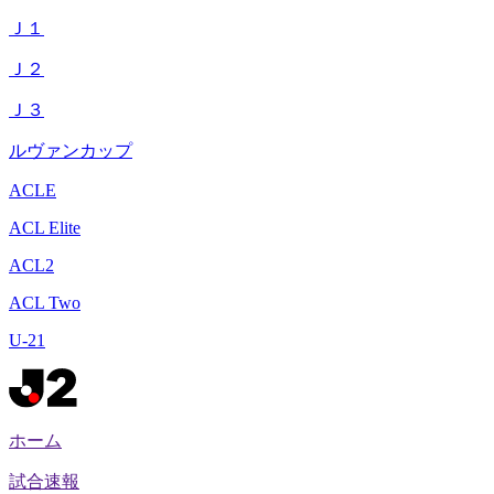
Ｊ１
Ｊ２
Ｊ３
ルヴァンカップ
ACLE
ACL Elite
ACL2
ACL Two
U-21
ホーム
試合速報