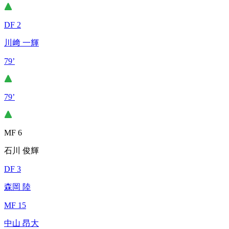
DF 2
川﨑 一輝
79’
79’
MF 6
石川 俊輝
DF 3
森岡 陸
MF 15
中山 昂大