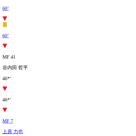
60’
60’
MF 41
谷内田 哲平
46*’
46*’
MF 7
上原 力也