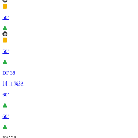
50’
50’
DF 38
川口 尚紀
60’
60’
FW 28