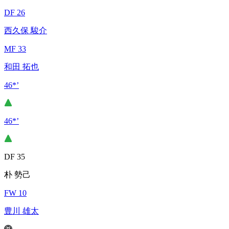
DF 26
西久保 駿介
MF 33
和田 拓也
46*’
46*’
DF 35
朴 勢己
FW 10
豊川 雄太