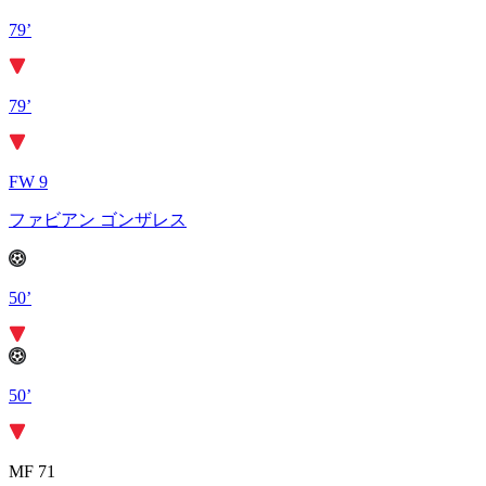
79’
79’
FW 9
ファビアン ゴンザレス
50’
50’
MF 71