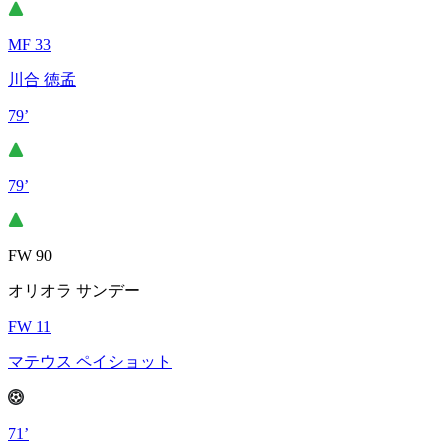
MF 33
川合 徳孟
79’
79’
FW 90
オリオラ サンデー
FW 11
マテウス ペイショット
71’