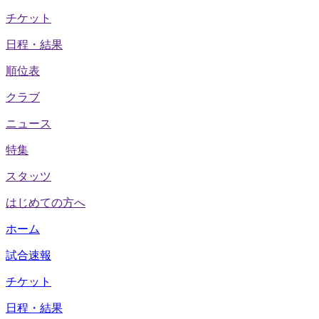
チケット
日程・結果
順位表
クラブ
ニュース
特集
スタッツ
はじめての方へ
ホーム
試合速報
チケット
日程・結果