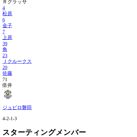
Ｒグラッサ
4
松原
6
金子
7
上原
39
角
23
Ｊクルークス
20
佐藤
71
倍井
ジュビロ磐田
4-2-1-3
スターティングメンバー