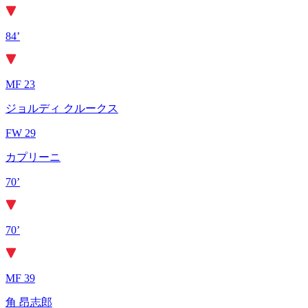
84’
MF 23
ジョルディ クルークス
FW 29
カプリーニ
70’
70’
MF 39
角 昂志郎