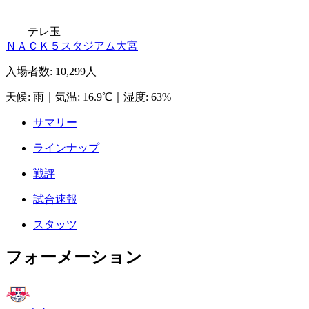
テレ玉
ＮＡＣＫ５スタジアム大宮
入場者数
:
10,299人
天候
:
雨
｜
気温
:
16.9℃
｜
湿度
:
63%
サマリー
ラインナップ
戦評
試合速報
スタッツ
フォーメーション