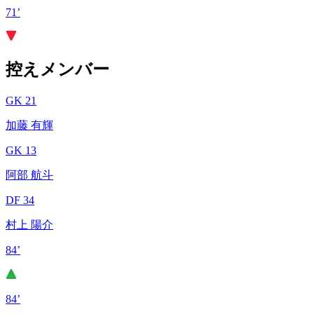
71’
控えメンバー
GK 21
加藤 有輝
GK 13
阿部 航斗
DF 34
村上 陽介
84’
84’