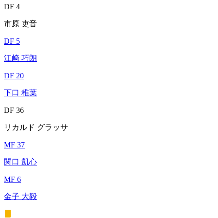
DF 4
市原 吏音
DF 5
江﨑 巧朗
DF 20
下口 稚葉
DF 36
リカルド グラッサ
MF 37
関口 凱心
MF 6
金子 大毅