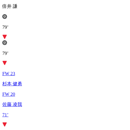
倍井 謙
79’
79’
FW 23
杉本 健勇
FW 20
佐藤 凌我
71’