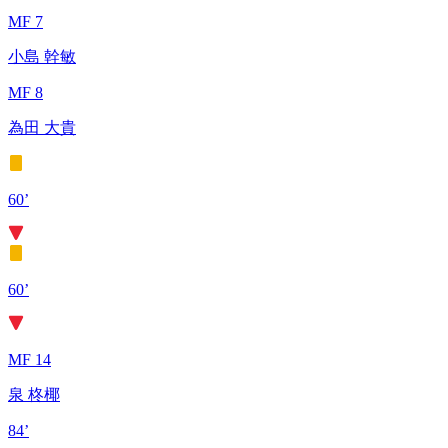
MF 7
小島 幹敏
MF 8
為田 大貴
60’
60’
MF 14
泉 柊椰
84’