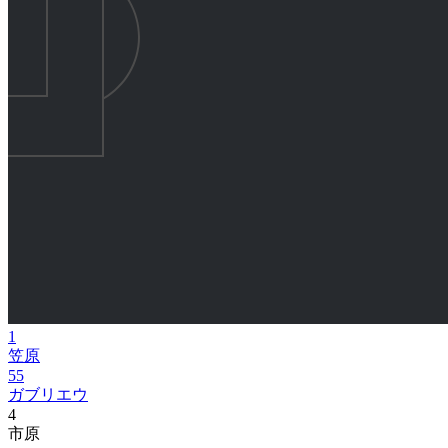
1
笠原
55
ガブリエウ
4
市原