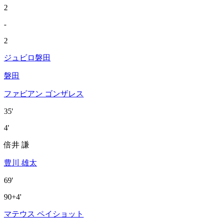
2
-
2
ジュビロ磐田
磐田
ファビアン ゴンザレス
35'
4'
倍井 謙
豊川 雄太
69'
90+4'
マテウス ペイショット