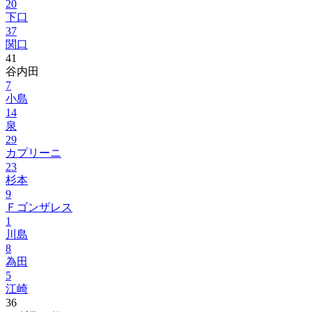
20
下口
37
関口
41
谷内田
7
小島
14
泉
29
カプリーニ
23
杉本
9
Ｆゴンザレス
1
川島
8
為田
5
江崎
36