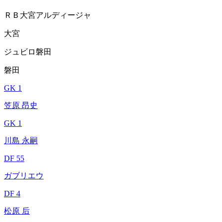
ＲＢ大宮アルディージャ
大宮
ジュビロ磐田
磐田
GK 1
笠原 昂史
GK 1
川島 永嗣
DF 55
ガブリエウ
DF 4
松原 后